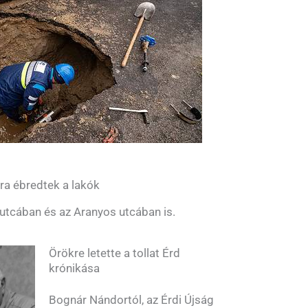
yra ébredtek a lakók
utcában és az Aranyos utcában is.
Örökre letette a tollat Érd
krónikása
Bognár Nándortól, az Érdi Újság