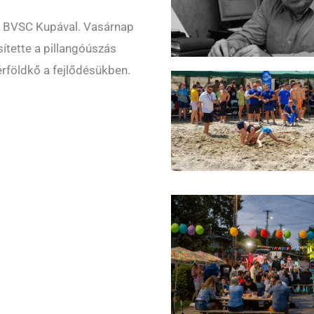
a BVSC Kupával. Vasárnap
sítette a pillangóúszás
rföldkő a fejlődésükben.