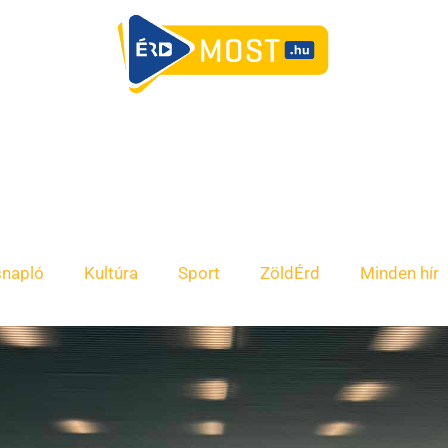
snapló
Kultúra
Sport
ZöldÉrd
Minden hír