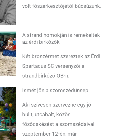
volt főszerkesztőjétől búcsúzunk.
A strand homokján is remekeltek
az érdi birkózók
Két bronzérmet szereztek az Érdi
Spartacus SC versenyzői a
strandbirkózó OB-n.
Ismét jön a szomszédünnep
Aki szívesen szervezne egy jó
bulit, utcabált, közös
főzőcskézést a szomszédaival
szeptember 12-én, már