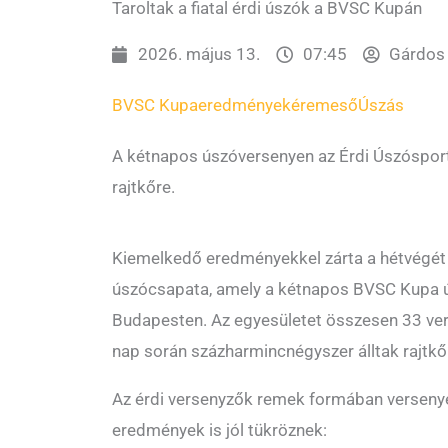
Taroltak a fiatal érdi úszók a BVSC Kupán
2026. május 13.
07:45
Gárdos 
BVSC Kupa
eredmények
éremeső
Úszás
A kétnapos úszóversenyen az Érdi Úszósport 
rajtkőre.
Kiemelkedő eredményekkel zárta a hétvégét a
úszócsapata, amely a kétnapos BVSC Kupa ú
Budapesten. Az egyesületet összesen 33 vers
nap során százharmincnégyszer álltak rajtkő
Az érdi versenyzők remek formában versenyez
eredmények is jól tükröznek: