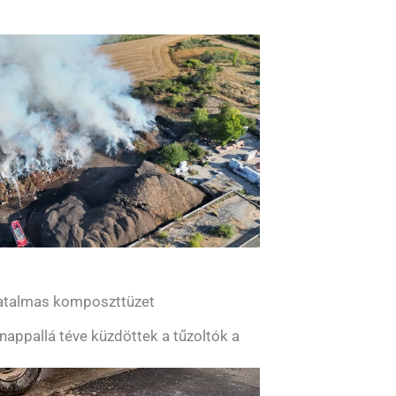
 hatalmas komposzttüzet
 nappallá téve küzdöttek a tűzoltók a