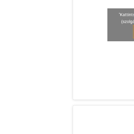
"Kattint
{szolg