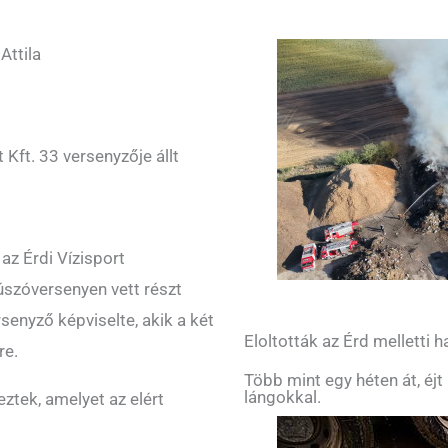
Attila
Kft. 33 versenyzője állt
z Érdi Vízisport
szóversenyen vett részt
enyző képviselte, akik a két
Eloltották az Érd melletti
re.
Több mint egy héten át, éjt
lángokkal.
tek, amelyet az elért