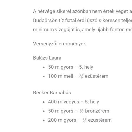
A hétvége sikerei azonban nem értek véget 
Budaörsön tíz fiatal érdi úszó sikeresen telje
minimum vizsgáját is, amely újabb fontos mé
Versenyzői eredmények:
Balázs Laura
50 m gyors – 5. hely
100 m mell – 🥈 ezüstérem
Becker Barnabás
400 m vegyes – 5. hely
50 m gyors – 🥉 bronzérem
200 m gyors – 🥈 ezüstérem