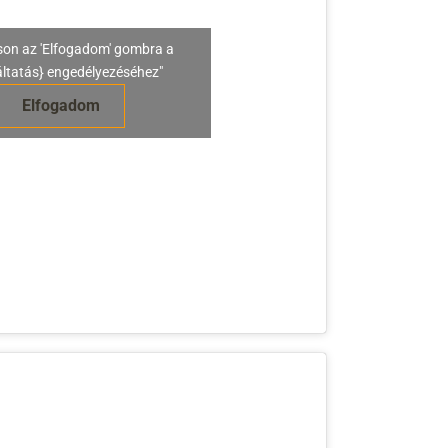
son az 'Elfogadom' gombra a
áltatás} engedélyezéséhez"
Elfogadom