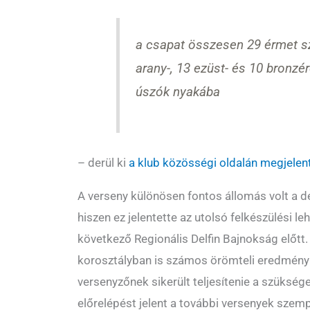
a csapat összesen 29 érmet sz
arany-, 13 ezüst- és 10 bronzér
úszók nyakába
– derül ki
a klub közösségi oldalán megjele
A verseny különösen fontos állomás volt a de
hiszen ez jelentette az utolsó felkészülési 
következő Regionális Delfin Bajnokság előtt
korosztályban is számos örömteli eredmény s
versenyzőnek sikerült teljesítenie a szükség
előrelépést jelent a további versenyek szem