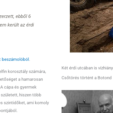
erzett, ebből 6
em került az érdi
nt beszámolóból
.
Két érdi utcában is vízhián
lfin korosztály számára,
Csőtörés történt a Botond 
lehetőséget a hamarosan
. A cápa és gyermek
zületett, hiszen több
es szintidőket, ami komoly
pontjából.