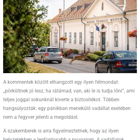
A kommentek között elhangzott egy ilyen félmondat:
„pörköltnek jó lesz, ha rátámad, van, aki le is tudja lőni”, ami
teljes joggal sokunknál kiverte a biztosítékot. Többen
hangsúlyozták: egy pánikban menekülő vadállat esetében
nem a fegyver jelenti a megoldást.
A szakemberek is arra figyelmeztetnek, hogy az ilyen
helyzetekben a legfontosabb a nyugalom. A vadállatok