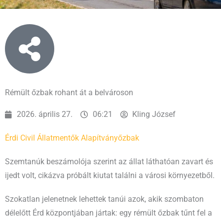
Rémült őzbak rohant át a belvároson
2026. április 27.
06:21
Kling József
Érdi Civil Állatmentők Alapítvány
őzbak
Szemtanúk beszámolója szerint az állat láthatóan zavart és
ijedt volt, cikázva próbált kiutat találni a városi környezetből.
Szokatlan jelenetnek lehettek tanúi azok, akik szombaton
délelőtt Érd központjában jártak: egy rémült őzbak tűnt fel a