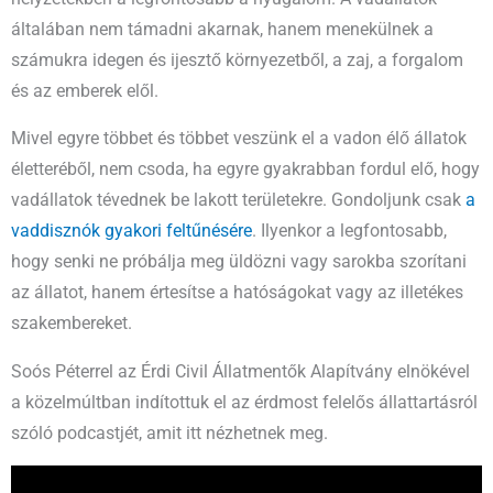
általában nem támadni akarnak, hanem menekülnek a
számukra idegen és ijesztő környezetből, a zaj, a forgalom
és az emberek elől.
Mivel egyre többet és többet veszünk el a vadon élő állatok
életteréből, nem csoda, ha egyre gyakrabban fordul elő, hogy
vadállatok tévednek be lakott területekre. Gondoljunk csak
a
vaddisznók gyakori feltűnésére
. Ilyenkor a legfontosabb,
hogy senki ne próbálja meg üldözni vagy sarokba szorítani
az állatot, hanem értesítse a hatóságokat vagy az illetékes
szakembereket.
Soós Péterrel az Érdi Civil Állatmentők Alapítvány elnökével
a közelmúltban indítottuk el az érdmost felelős állattartásról
szóló podcastjét, amit itt nézhetnek meg.