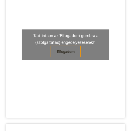
"Kattintson az 'Elfogadom' gombra a
{szolgáltatás} engedélyezéséhez"
Elfogadom