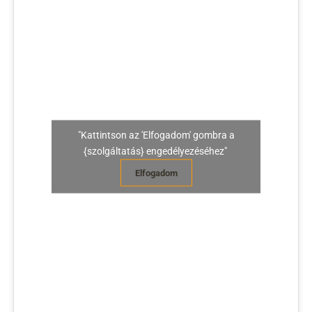
"Kattintson az 'Elfogadom' gombra a
{szolgáltatás} engedélyezéséhez"
Elfogadom