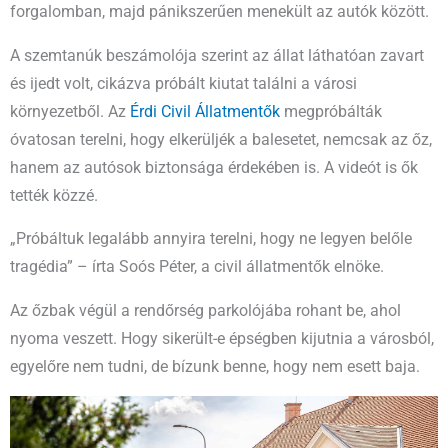
forgalomban, majd pánikszerűen menekült az autók között.
A szemtanúk beszámolója szerint az állat láthatóan zavart
és ijedt volt, cikázva próbált kiutat találni a városi
környezetből. Az
Érdi Civil Állatmentők
megpróbálták
óvatosan terelni, hogy elkerüljék a balesetet, nemcsak az őz,
hanem az autósok biztonsága érdekében is. A videót is ők
tették közzé.
„Próbáltuk legalább annyira terelni, hogy ne legyen belőle
tragédia” – írta Soós Péter, a civil állatmentők elnöke.
Az őzbak végül a rendőrség parkolójába rohant be, ahol
nyoma veszett. Hogy sikerült-e épségben kijutnia a városból,
egyelőre nem tudni, de bízunk benne, hogy nem esett baja.