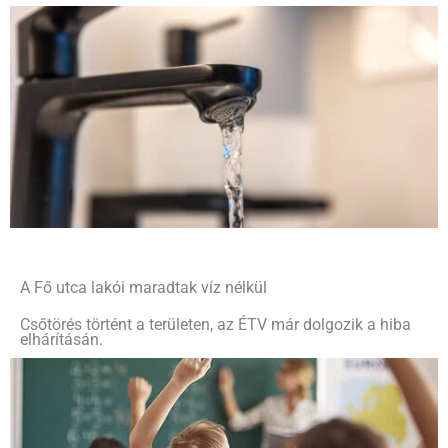
A Fő utca lakói maradtak víz nélkül
Csőtörés történt a területen, az ÉTV már dolgozik a hiba
elhárításán.