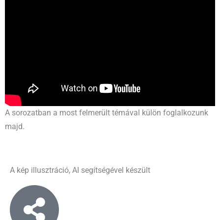
A sorozatban a most felmerült témával külön foglalkozunk
majd.
A kép illusztráció, AI segítségével készült