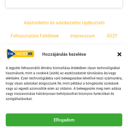
Adatvédelmi és adatkezelési tájékoztató
Felhasználási Feltételek
Impresszum
ÁSZF
Irányelvek
Moderálási szabályzat
Hozzájárulás kezelése
A legjobb felhasználói élmény biztosítása érdekében olyan technológiákat
F
Y
T
használunk, mint a cookie-k (sütik) az eszközadatok tárolására és/vagy
a
o
i
elérésére. Ezen technológiákba való beleegyezése lehetővé teszi számunkra,
c
u
k
hogy olyan adatokat dolgozzunk fel, mint például a böngészési szokások
vagy az egyedi azonosítók ezen az oldalon. A beleegyezés meg nem adása
e
t
t
vagy visszavonása hátrányosan befolyásolhat bizonyos funkciókat és
b
u
o
szolgáltatásokat.
o
b
k
o
e
Az Érd Média médiaszolgáltatási tevékenységét a
k
-
Elfogadom
Médiatanács a Magyar Média Mecenatúra program
-
s