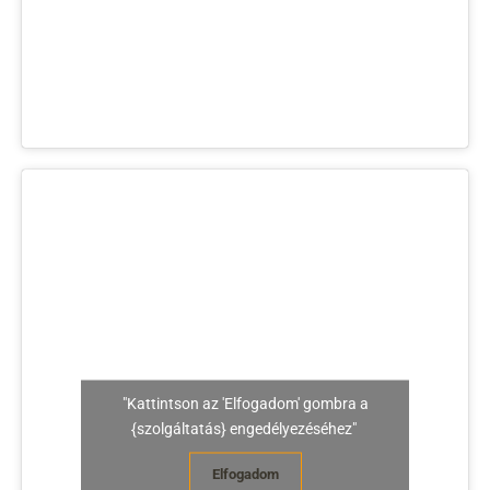
"Kattintson az 'Elfogadom' gombra a
{szolgáltatás} engedélyezéséhez"
Elfogadom