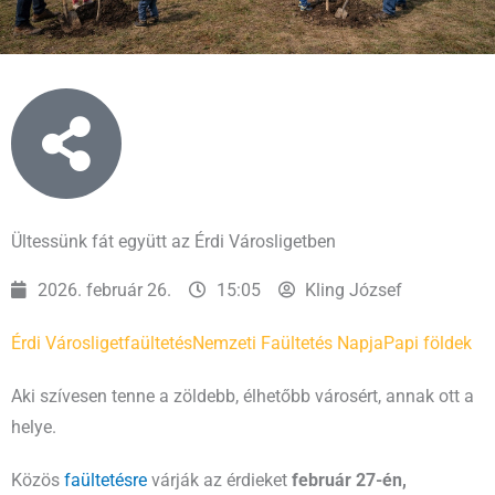
Ültessünk fát együtt az Érdi Városligetben
2026. február 26.
15:05
Kling József
Érdi Városliget
faültetés
Nemzeti Faültetés Napja
Papi földek
Aki szívesen tenne a zöldebb, élhetőbb városért, annak ott a
helye.
Közös
faültetésre
várják az érdieket
február 27-én,