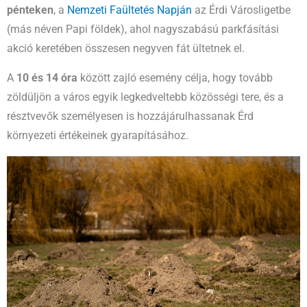
pénteken
, a
Nemzeti Faültetés Napján
az Érdi Városligetbe
(más néven Papi földek), ahol nagyszabású parkfásítási
akció keretében összesen negyven fát ültetnek el.
A
10 és 14 óra
között zajló esemény célja, hogy tovább
zöldüljön a város egyik legkedveltebb közösségi tere, és a
résztvevők személyesen is hozzájárulhassanak Érd
környezeti értékeinek gyarapításához.