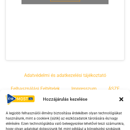
Adatvédelmi és adatkezelési tájékoztató
Felhasználási Feltételek
Impresszum
ÁSZF
Hozzájárulás kezelése
Irányelvek
Moderálási szabályzat
A legjobb felhasználói élmény biztosítása érdekében olyan technológiákat
használunk, mint a cookie-k (sütik) az eszközadatok tárolására és/vagy
F
Y
T
elérésére. Ezen technológiákba való beleegyezése lehetővé teszi számunkra,
hogy olyan adatokat dolgozzunk fel, mint például a böngészési szokások