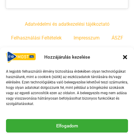
Adatvédelmi és adatkezelési tájékoztató
Felhasználási Feltételek
Impresszum
ÁSZF
Irányelvek
Moderálási szabályzat
Hozzájárulás kezelése
A legjobb felhasználói élmény biztosítása érdekében olyan technológiákat
F
Y
T
használunk, mint a cookie-k (sütik) az eszközadatok tárolására és/vagy
a
o
i
elérésére. Ezen technológiákba való beleegyezése lehetővé teszi számunkra,
c
u
k
hogy olyan adatokat dolgozzunk fel, mint például a böngészési szokások
vagy az egyedi azonosítók ezen az oldalon. A beleegyezés meg nem adása
e
t
t
vagy visszavonása hátrányosan befolyásolhat bizonyos funkciókat és
b
u
o
szolgáltatásokat.
o
b
k
o
e
Az Érd Média médiaszolgáltatási tevékenységét a
k
-
Elfogadom
Médiatanács a Magyar Média Mecenatúra program
-
s