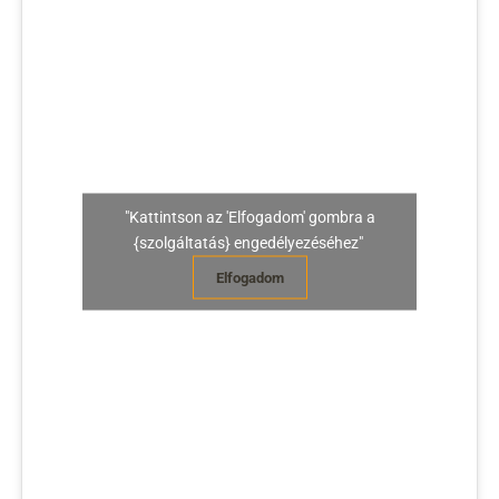
"Kattintson az 'Elfogadom' gombra a
{szolgáltatás} engedélyezéséhez"
Elfogadom