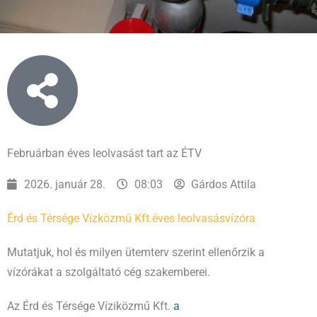
Februárban éves leolvasást tart az ÉTV
2026. január 28.
08:03
Gárdos Attila
Érd és Térsége Vízközmű Kft.
éves leolvasás
vízóra
Mutatjuk, hol és milyen ütemterv szerint ellenőrzik a
vízórákat a szolgáltató cég szakemberei.
Az Érd és Térsége Víziközmű Kft.
a