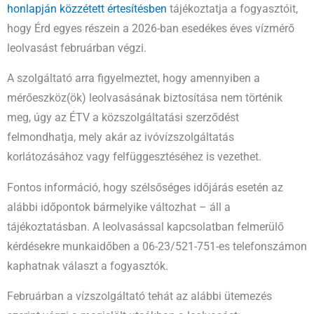
honlapján közzétett értesítésben
tájékoztatja a fogyasztóit,
hogy Érd egyes részein a 2026-ban esedékes éves vízmérő
leolvasást februárban végzi.
A szolgáltató arra figyelmeztet, hogy amennyiben a
mérőeszköz(ök) leolvasásának biztosítása nem történik
meg, úgy az ÉTV a közszolgáltatási szerződést
felmondhatja, mely akár az ivóvízszolgáltatás
korlátozásához vagy felfüggesztéséhez is vezethet.
Fontos információ, hogy szélsőséges időjárás esetén az
alábbi időpontok bármelyike változhat – áll a
tájékoztatásban. A leolvasással kapcsolatban felmerülő
kérdésekre munkaidőben a 06-23/521-751-es telefonszámon
kaphatnak választ a fogyasztók.
Februárban a vízszolgáltató tehát az alábbi ütemezés