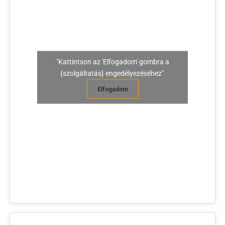
"Kattintson az 'Elfogadom' gombra a
{szolgáltatás} engedélyezéséhez"
Elfogadom