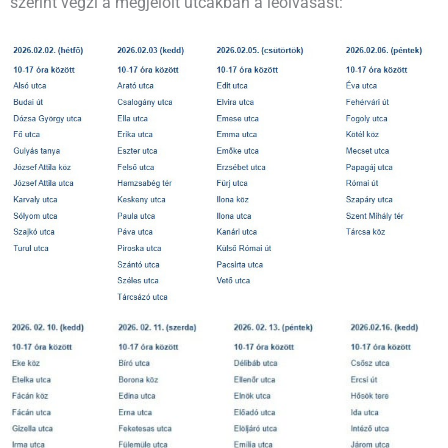
szerint végzi a megjelölt utcákban a leolvasást: