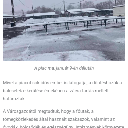
A piac ma, január 9-én délután
Mivel a piacot sok idős ember is látogatja, a döntéshozók a
balesetek elkerülése érdekében a zárva tartás mellett
határoztak.
A Városgazdától megtudtuk, hogy a főutak, a
tömegközlekedés által használt szakaszok, valamint az
óvodák, bölcsődék és egészségügyi intézmények környezete