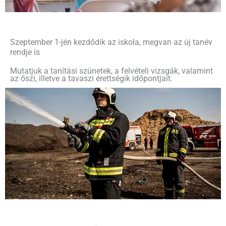
Szeptember 1-jén kezdődik az iskola, megvan az új tanév
rendje is
Mutatjuk a tanítási szünetek, a felvételi vizsgák, valamint
az őszi, illetve a tavaszi érettségik időpontjait.