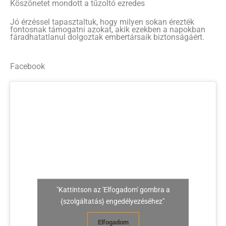
Köszönetet mondott a tűzoltó ezredes
Jó érzéssel tapasztaltuk, hogy milyen sokan érezték
fontosnak támogatni azokat, akik ezekben a napokban
fáradhatatlanul dolgoztak embertársaik biztonságáért.
Facebook
"Kattintson az 'Elfogadom' gombra a
{szolgáltatás} engedélyezéséhez"
Elfogadom