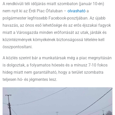
A rendkívüli téli időjárás miatt szombaton (január 10-én)
nem nyit ki az Érdi Piac Ófaluban –
olvasható
a
polgármester legfrissebb Facebook-posztjában. Az újabb
havazás, az ónos eső lehetősége és az erős éjszakai fagyok
miatt a Városgazda minden erőforrását az utak, járdák és
közintézmények környékének biztonságossá tételére kell
összpontosítani.
A közlés szerint bár a munkatársak még a piac megnyitásán
is dolgoztak, a folyamatos hóesés és a mínusz 7-10 fokos
hideg miatt nem garantálható, hogy a terület szombatra
teljesen hó- és jégmentes lesz.