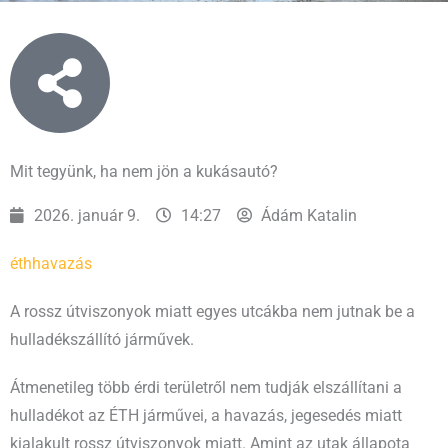
Mit tegyünk, ha nem jön a kukásautó?
2026. január 9.
14:27
Ádám Katalin
éth
havazás
A rossz útviszonyok miatt egyes utcákba nem jutnak be a
hulladékszállító járművek.
Átmenetileg több érdi területről nem tudják elszállítani a
hulladékot az ÉTH járművei, a havazás, jegesedés miatt
kialakult rossz útviszonyok miatt. Amint az utak állapota