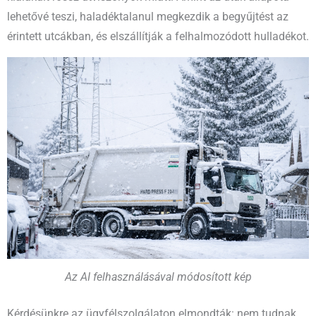
lehetővé teszi, haladéktalanul megkezdik a begyűjtést az
érintett utcákban, és elszállítják a felhalmozódott hulladékot.
Az AI felhasználásával módosított kép
Kérdésünkre az ügyfélszolgálaton elmondták: nem tudnak