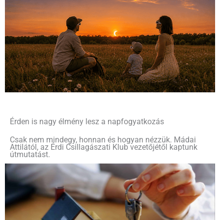
Érden is nagy élmény lesz a napfogyatkozás
Csak nem mindegy, honnan és hogyan nézzük. Mádai
Attilától, az Érdi Csillagászati Klub vezetőjétől kaptunk
útmutatást.