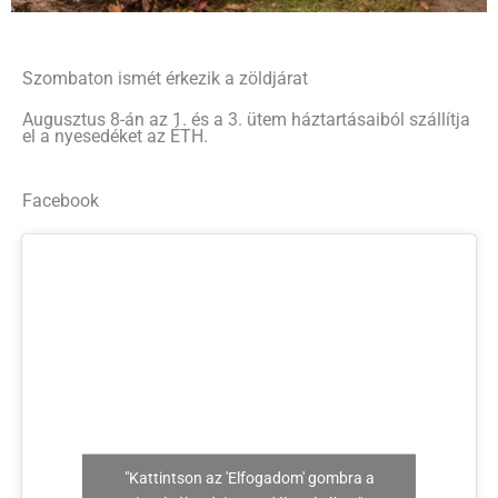
Szombaton ismét érkezik a zöldjárat
Augusztus 8-án az 1. és a 3. ütem háztartásaiból szállítja
el a nyesedéket az ÉTH.
Facebook
"Kattintson az 'Elfogadom' gombra a