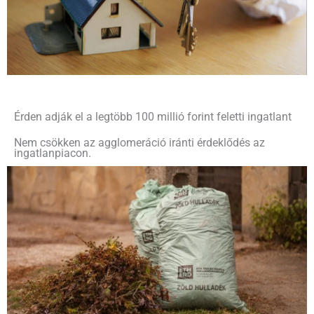
Érden adják el a legtöbb 100 millió forint feletti ingatlant
Nem csökken az agglomeráció iránti érdeklődés az
ingatlanpiacon.