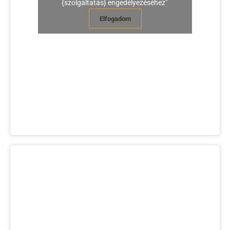
{szolgáltatás} engedélyezéséhez"
Elfogadom