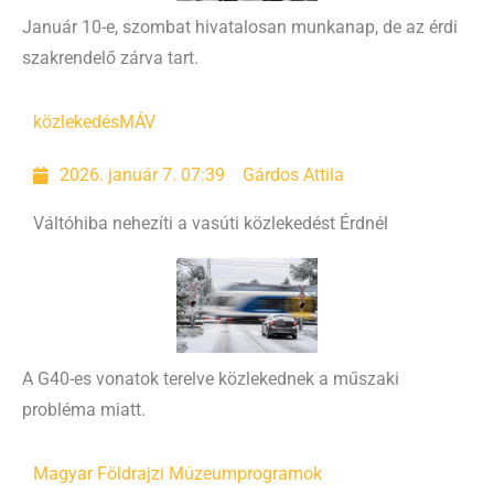
Január 10-e, szombat hivatalosan munkanap, de az érdi
szakrendelő zárva tart.
közlekedés
MÁV
2026. január 7. 07:39
Gárdos Attila
Váltóhiba nehezíti a vasúti közlekedést Érdnél
A G40-es vonatok terelve közlekednek a műszaki
probléma miatt.
Magyar Földrajzi Múzeum
programok