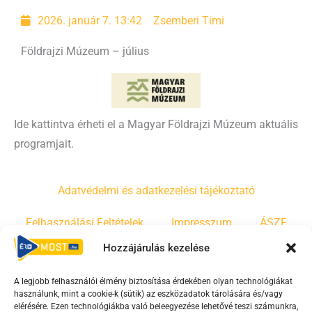
2026. január 7. 13:42
Zsemberi Timi
Földrajzi Múzeum – július
Ide kattintva érheti el a Magyar Földrajzi Múzeum aktuális
programjait.
Adatvédelmi és adatkezelési tájékoztató
Felhasználási Feltételek
Impresszum
ÁSZF
Hozzájárulás kezelése
Irányelvek
Moderálási szabályzat
A legjobb felhasználói élmény biztosítása érdekében olyan technológiákat
használunk, mint a cookie-k (sütik) az eszközadatok tárolására és/vagy
F
Y
T
elérésére. Ezen technológiákba való beleegyezése lehetővé teszi számunkra,