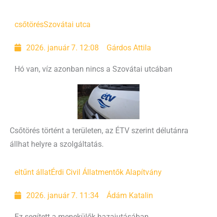
csőtörés
Szovátai utca
2026. január 7. 12:08
Gárdos Attila
Hó van, víz azonban nincs a Szovátai utcában
Csőtörés történt a területen, az ÉTV szerint délutánra
állhat helyre a szolgáltatás.
eltűnt állat
Érdi Civil Állatmentők Alapítvány
2026. január 7. 11:34
Ádám Katalin
Ez segített a menekülők hazajutásában