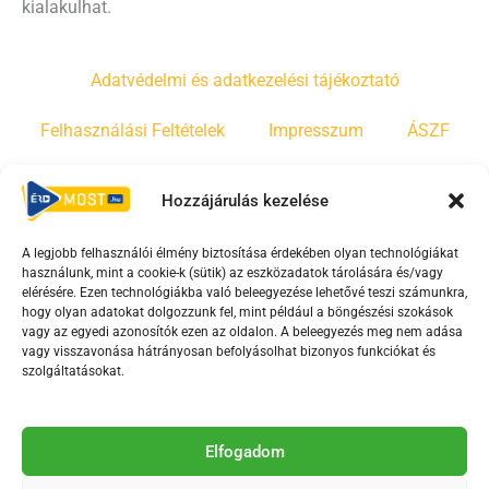
kialakulhat.
Adatvédelmi és adatkezelési tájékoztató
Felhasználási Feltételek
Impresszum
ÁSZF
Irányelvek
Moderálási szabályzat
Hozzájárulás kezelése
A legjobb felhasználói élmény biztosítása érdekében olyan technológiákat
F
Y
T
használunk, mint a cookie-k (sütik) az eszközadatok tárolására és/vagy
a
o
i
elérésére. Ezen technológiákba való beleegyezése lehetővé teszi számunkra,
c
u
k
hogy olyan adatokat dolgozzunk fel, mint például a böngészési szokások
vagy az egyedi azonosítók ezen az oldalon. A beleegyezés meg nem adása
e
t
t
vagy visszavonása hátrányosan befolyásolhat bizonyos funkciókat és
b
u
o
szolgáltatásokat.
o
b
k
o
e
Az Érd Média médiaszolgáltatási tevékenységét a
k
-
Elfogadom
Médiatanács a Magyar Média Mecenatúra program
-
s