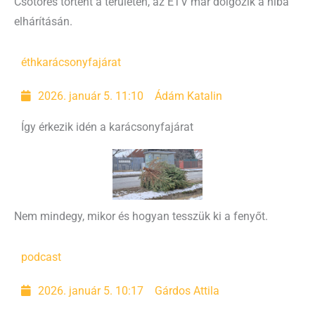
Csőtörés történt a területen, az ÉTV már dolgozik a hiba
elhárításán.
éth
karácsonyfajárat
2026. január 5. 11:10
Ádám Katalin
Így érkezik idén a karácsonyfajárat
Nem mindegy, mikor és hogyan tesszük ki a fenyőt.
podcast
2026. január 5. 10:17
Gárdos Attila