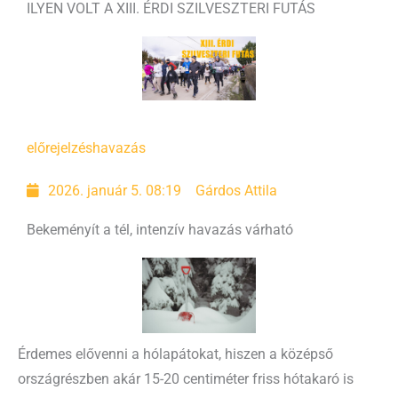
ILYEN VOLT A XIII. ÉRDI SZILVESZTERI FUTÁS
előrejelzés
havazás
2026. január 5. 08:19
Gárdos Attila
Bekeményít a tél, intenzív havazás várható
Érdemes elővenni a hólapátokat, hiszen a középső
országrészben akár 15-20 centiméter friss hótakaró is