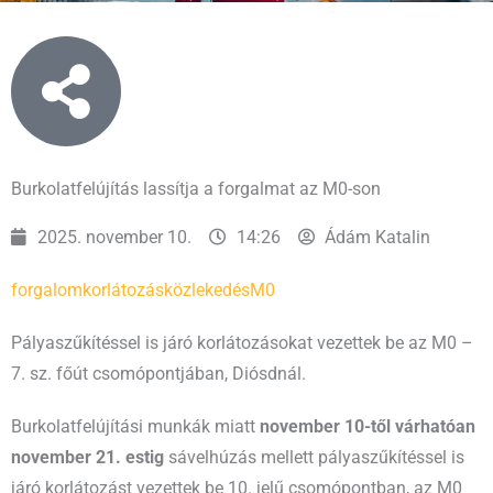
Burkolatfelújítás lassítja a forgalmat az M0-son
2025. november 10.
14:26
Ádám Katalin
forgalomkorlátozás
közlekedés
M0
Pályaszűkítéssel is járó korlátozásokat vezettek be az M0 –
7. sz. főút csomópontjában, Diósdnál.
Burkolatfelújítási munkák miatt
november 10-től várhatóan
november 21. estig
sávelhúzás mellett pályaszűkítéssel is
járó korlátozást vezettek be 10. jelű csomópontban, az M0