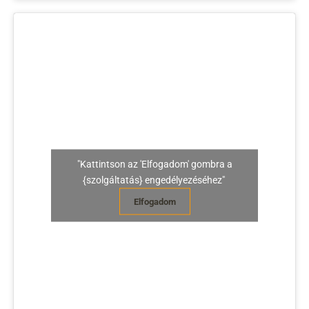
"Kattintson az 'Elfogadom' gombra a
{szolgáltatás} engedélyezéséhez"
Elfogadom