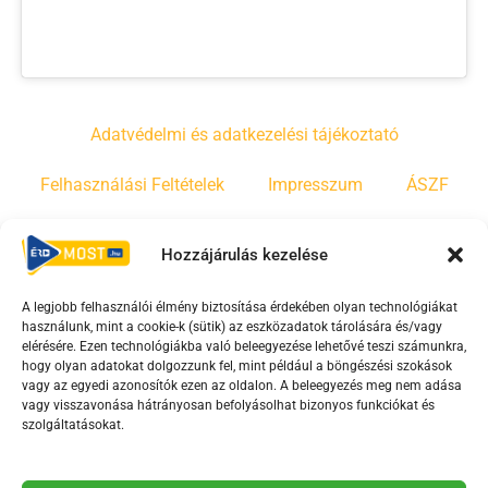
Adatvédelmi és adatkezelési tájékoztató
Felhasználási Feltételek
Impresszum
ÁSZF
Irányelvek
Moderálási szabályzat
Hozzájárulás kezelése
A legjobb felhasználói élmény biztosítása érdekében olyan technológiákat
F
Y
T
használunk, mint a cookie-k (sütik) az eszközadatok tárolására és/vagy
a
o
i
elérésére. Ezen technológiákba való beleegyezése lehetővé teszi számunkra,
c
u
k
hogy olyan adatokat dolgozzunk fel, mint például a böngészési szokások
vagy az egyedi azonosítók ezen az oldalon. A beleegyezés meg nem adása
e
t
t
vagy visszavonása hátrányosan befolyásolhat bizonyos funkciókat és
b
u
o
szolgáltatásokat.
o
b
k
o
e
Az Érd Média médiaszolgáltatási tevékenységét a