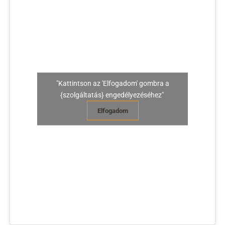
"Kattintson az 'Elfogadom' gombra a
{szolgáltatás} engedélyezéséhez"
Elfogadom