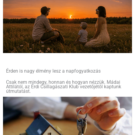
Érden is nagy élmény lesz a napfogyatkozás
Csak nem mindegy, honnan és hogyan nézzük. Mádai
Attilától, az Érdi Csillagászati Klub vezetőjétől kaptunk
útmutatást.