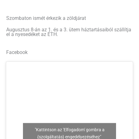
Szombaton ismét érkezik a zöldjárat
Augusztus 8-án az 1. és a 3. ütem háztartásaiból szállítja
el a nyesedéket az ÉTH.
Facebook
"Kattintson az 'Elfogadom' gombra a
{szolgáltatás} engedélyezéséhez"