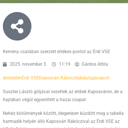
Kemény csatában szerzett értékes pontot az Érdi VSE
2025. november 3.
11:19
Gárdos Attila
döntetlen
Érdi VSE
Kaposvári Rákóczi
labdarúgás
sport
Suszter László góljával vezettek az érdiek Kaposváron, de a
hajrában végül egyenlített a hazai csapat.
Nehéz körülmények között, idegenben küzdött meg a tabella
harmadik helyén álló Kaposvári Rákóczival az Érdi VSE az