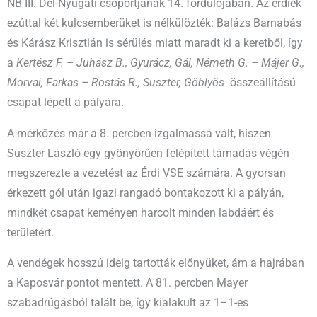
NB III. Dél-Nyugati csoportjának 14. fordulójában. Az érdiek
ezúttal két kulcsemberüket is nélkülözték: Balázs Barnabás
és Kárász Krisztián is sérülés miatt maradt ki a keretből, így
a
Kertész F. – Juhász B., Gyurácz, Gál, Németh G. – Májer G.,
Morvai, Farkas – Rostás R., Suszter, Göblyös
összeállítású
csapat lépett a pályára.
A mérkőzés már a 8. percben izgalmassá vált, hiszen
Suszter László egy gyönyörűen felépített támadás végén
megszerezte a vezetést az Érdi VSE számára. A gyorsan
érkezett gól után igazi rangadó bontakozott ki a pályán,
mindkét csapat keményen harcolt minden labdáért és
területért.
A vendégek hosszú ideig tartották előnyüket, ám a hajrában
a Kaposvár pontot mentett. A 81. percben Mayer
szabadrúgásból talált be, így kialakult az 1–1-es