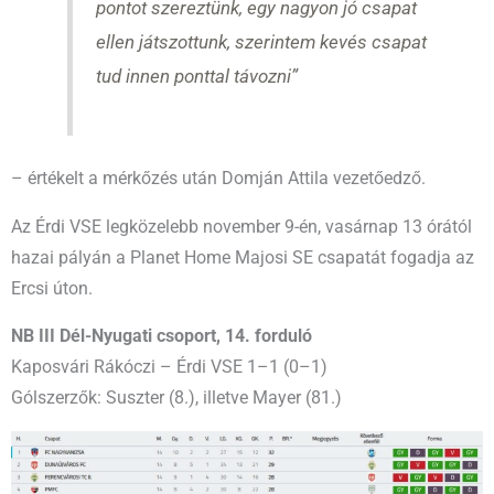
pontot szereztünk, egy nagyon jó csapat
ellen játszottunk, szerintem kevés csapat
tud innen ponttal távozni”
– értékelt a mérkőzés után Domján Attila vezetőedző.
Az Érdi VSE legközelebb november 9-én, vasárnap 13 órától
hazai pályán a Planet Home Majosi SE csapatát fogadja az
Ercsi úton.
NB III Dél-Nyugati csoport, 14. forduló
Kaposvári Rákóczi – Érdi VSE 1–1 (0–1)
Gólszerzők: Suszter (8.), illetve Mayer (81.)