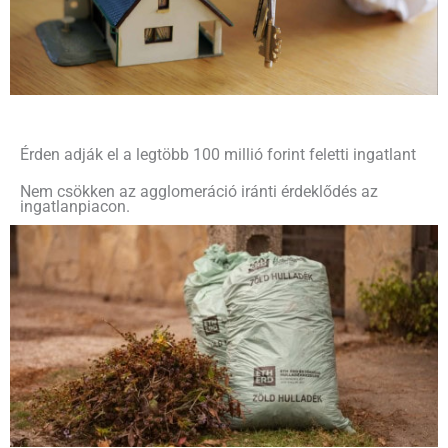
Érden adják el a legtöbb 100 millió forint feletti ingatlant
Nem csökken az agglomeráció iránti érdeklődés az
ingatlanpiacon.