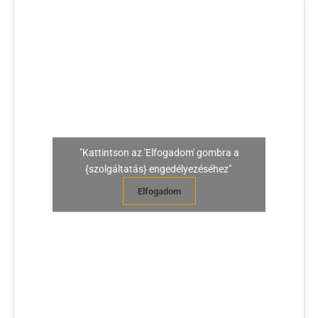
"Kattintson az 'Elfogadom' gombra a
{szolgáltatás} engedélyezéséhez"
Elfogadom