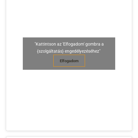
"Kattintson az 'Elfogadom' gombra a
{szolgáltatás} engedélyezéséhez"
Elfogadom