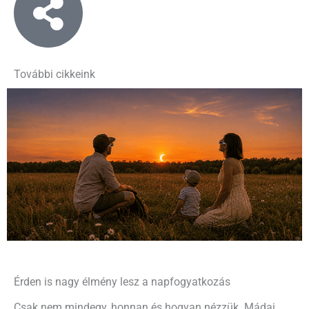
További cikkeink
Érden is nagy élmény lesz a napfogyatkozás
Csak nem mindegy, honnan és hogyan nézzük. Mádai