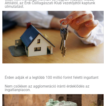
Attilától, az Érdi Csillagászati Klub vezetőjétől kaptunk
útmutatást.
Érden adják el a legtöbb 100 millió forint feletti ingatlant
Nem csökken az agglomeráció iránti érdeklődés az
ingatlanpiacon.