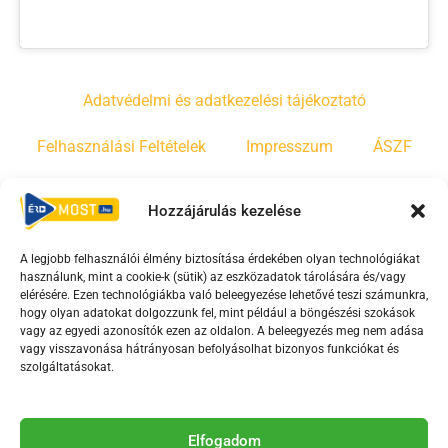
Adatvédelmi és adatkezelési tájékoztató
Felhasználási Feltételek
Impresszum
ÁSZF
Irányelvek
Moderálási szabályzat
Hozzájárulás kezelése
A legjobb felhasználói élmény biztosítása érdekében olyan technológiákat
F
Y
T
használunk, mint a cookie-k (sütik) az eszközadatok tárolására és/vagy
a
o
i
elérésére. Ezen technológiákba való beleegyezése lehetővé teszi számunkra,
c
u
k
hogy olyan adatokat dolgozzunk fel, mint például a böngészési szokások
vagy az egyedi azonosítók ezen az oldalon. A beleegyezés meg nem adása
e
t
t
vagy visszavonása hátrányosan befolyásolhat bizonyos funkciókat és
b
u
o
szolgáltatásokat.
o
b
k
o
e
Az Érd Média médiaszolgáltatási tevékenységét a
k
-
Elfogadom
Médiatanács a Magyar Média Mecenatúra program