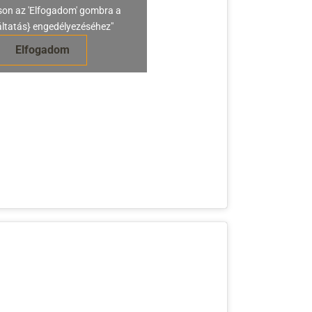
son az 'Elfogadom' gombra a
áltatás} engedélyezéséhez"
Elfogadom