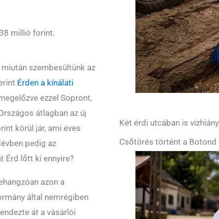
8 millió forint.
t, miután szembesültünk az
erint
Érden a kínálati
 megelőzve ezzel Sopront,
 Országos átlagban az új
Két érdi utcában is vízhián
int körül jár, ami éves
Csőtörés történt a Botond 
dévben pedig az
 Érd lőtt ki ennyire?
behangzóan azon a
ormány által nemrégiben
endezte át a vásárlói