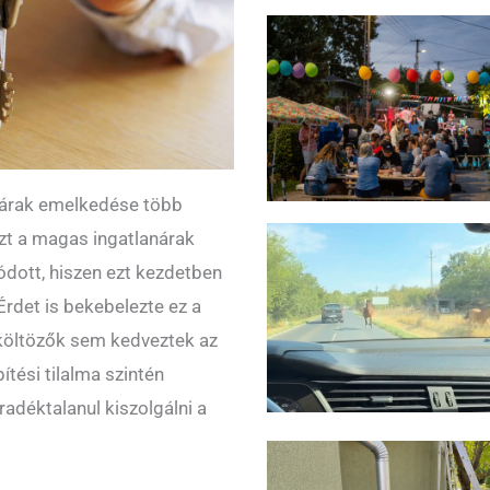
az árak emelkedése több
zt a magas ingatlanárak
dott, hiszen ezt kezdetben
Érdet is bekebelezte ez a
iköltözők sem kedveztek az
ítési tilalma szintén
radéktalanul kiszolgálni a