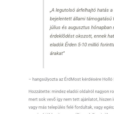
„A legutolsó árfelhajtó hatás 
bejelentett állami támogatású f
július és augusztus hónapban 
érdeklődést okozott, ennek ha
eladók Érden 5-10 millió forintt
árakat”
– hangsúlyozta az ÉrdMost kérdésére Holló S
Hozzátette: mindez eladói oldalról nagyon r
mert sok vevő így nem tett ajánlatot, hiszen i
vagy más település felé fordultak, vagy egé