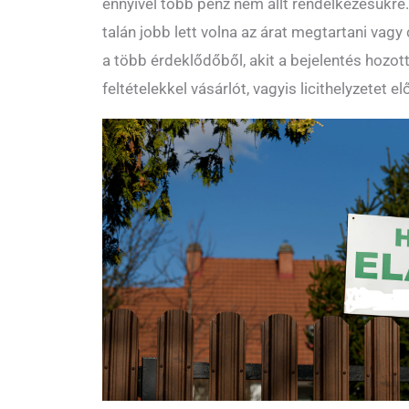
ennyivel több pénz nem állt rendelkezésükre.
talán jobb lett volna az árat megtartani vagy
a több érdeklődőből, akit a bejelentés hozott
feltételekkel vásárlót, vagyis licithelyzetet elő