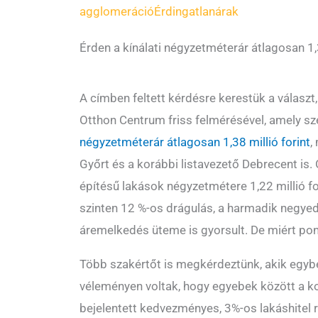
agglomeráció
Érd
ingatlanárak
Érden a kínálati négyzetméterár átlagosan 1,3
A címben feltett kérdésre kerestük a válasz
Otthon Centrum friss felmérésével, amely sz
négyzetméterár átlagosan 1,38 millió forint
,
Győrt és a korábbi listavezető Debrecent is.
építésű lakások négyzetmétere 1,22 millió for
szinten 12 %-os drágulás, a harmadik negye
áremelkedés üteme is gyorsult. De miért pont
Több szakértőt is megkérdeztünk, akik egy
véleményen voltak, hogy egyebek között a k
bejelentett kedvezményes, 3%-os lakáshitel r