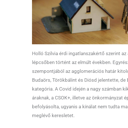
Holló Szilvia érdi ingatlanszakértő szerint 
lépcsőben történt az elmúlt években. Egyrés
szempontjából az agglomerációs határ kitoló
Budaörs, Törökbálint és Diósd jelentette, de 
kategória. A Covid idején a nagy számban k
áraknak, a CSOK+, illetve az önkormányzat ép
befolyásolta, ugyanis a kínálat nem tudta ma
meglévő keresletet.