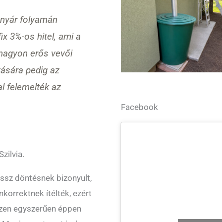
a nyár folyamán
ix 3%-os hitel, ami a
nagyon erős vevői
tására pedig az
al felemelték az
Facebook
zilvia.
ossz döntésnek bizonyult,
nkorrektnek ítélték, ezért
szen egyszerűen éppen