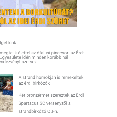
lgettünk
gtelik élettel az ófalusi pincesor: az Érd-
 Egyesülete idén minden korábbinál
endezvényt szervez.
A strand homokján is remekeltek
az érdi birkózók
Két bronzérmet szereztek az Érdi
Spartacus SC versenyzői a
strandbirkózó OB-n.