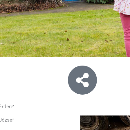
 Érden?
 József