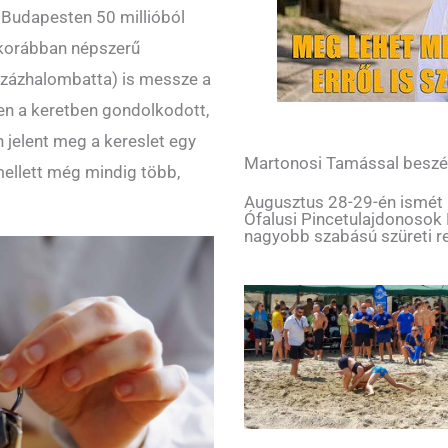
 Budapesten 50 millióból
 korábban népszerű
Százhalombatta) is messze a
n a keretben gondolkodott,
 jelent meg a kereslet egy
Martonosi Tamással beszé
mellett még mindig több,
Augusztus 28-29-én ismét me
Ófalusi Pincetulajdonosok
nagyobb szabású szüreti r