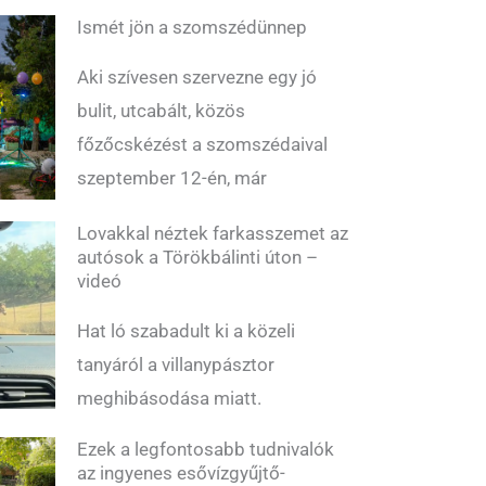
Ismét jön a szomszédünnep
Aki szívesen szervezne egy jó
bulit, utcabált, közös
főzőcskézést a szomszédaival
szeptember 12-én, már
Lovakkal néztek farkasszemet az
autósok a Törökbálinti úton –
videó
Hat ló szabadult ki a közeli
tanyáról a villanypásztor
meghibásodása miatt.
Ezek a legfontosabb tudnivalók
az ingyenes esővízgyűjtő-