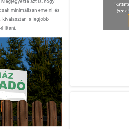
 Megjegyezte azt is, hogy
"Kattint
 csak minimálisan emelni, és
{szolg
, kiválasztani a legjobb
állítani.