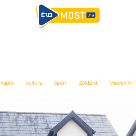
snapló
Kultúra
Sport
ZöldÉrd
Minden hír