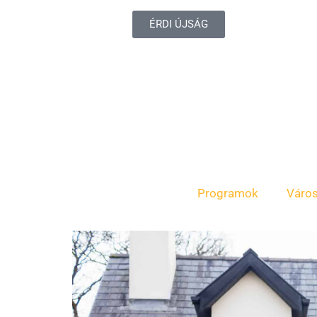
ÉRDI ÚJSÁG
Programok
Váro