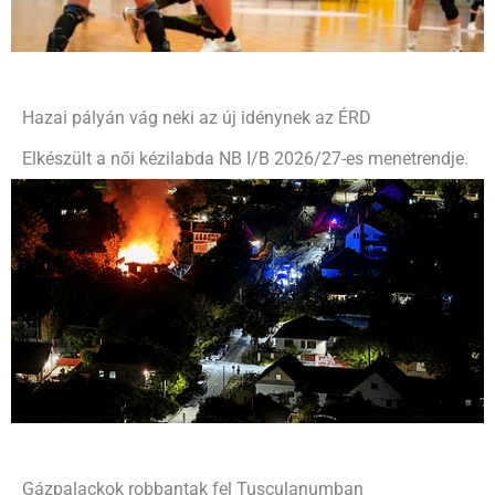
Hazai pályán vág neki az új idénynek az ÉRD
Elkészült a női kézilabda NB I/B 2026/27-es menetrendje.
Gázpalackok robbantak fel Tusculanumban