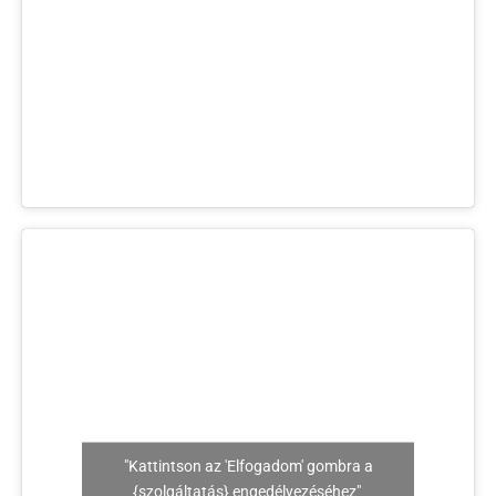
"Kattintson az 'Elfogadom' gombra a
{szolgáltatás} engedélyezéséhez"