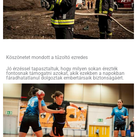
Köszönetet mondott a tűzoltó ezredes
Jó érzéssel tapasztaltuk, hogy milyen sokan érezték
fontosnak támogatni azokat, akik ezekben a napokban
fáradhatatlanul dolgoztak embertársaik biztonságáért.