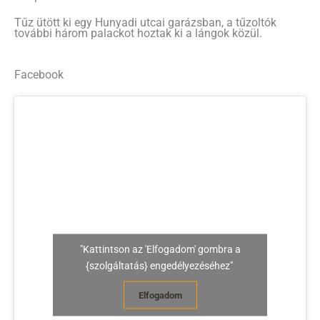
Tűz ütött ki egy Hunyadi utcai garázsban, a tűzoltók
további három palackot hoztak ki a lángok közül.
Facebook
"Kattintson az 'Elfogadom' gombra a
{szolgáltatás} engedélyezéséhez"
Elfogadom