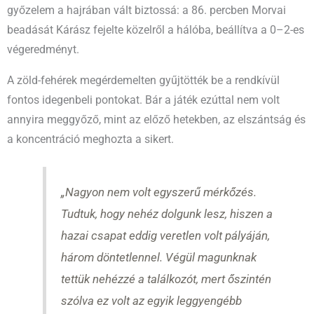
győzelem a hajrában vált biztossá: a 86. percben Morvai
beadását Kárász fejelte közelről a hálóba, beállítva a 0–2-es
végeredményt.
A zöld-fehérek megérdemelten gyűjtötték be a rendkívül
fontos idegenbeli pontokat. Bár a játék ezúttal nem volt
annyira meggyőző, mint az előző hetekben, az elszántság és
a koncentráció meghozta a sikert.
„Nagyon nem volt egyszerű mérkőzés.
Tudtuk, hogy nehéz dolgunk lesz, hiszen a
hazai csapat eddig veretlen volt pályáján,
három döntetlennel. Végül magunknak
tettük nehézzé a találkozót, mert őszintén
szólva ez volt az egyik leggyengébb