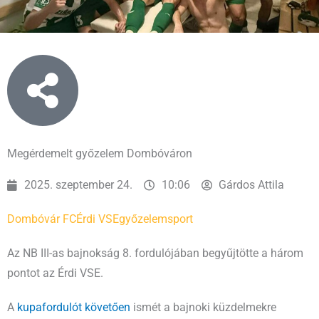
Megérdemelt győzelem Dombóváron
2025. szeptember 24.
10:06
Gárdos Attila
Dombóvár FC
Érdi VSE
győzelem
sport
Az NB III-as bajnokság 8. fordulójában begyűjtötte a három
pontot az Érdi VSE.
A
kupafordulót követően
ismét a bajnoki küzdelmekre