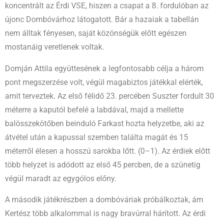
koncentrált az Érdi VSE, hiszen a csapat a 8. fordulóban az
újonc Dombóvárhoz látogatott. Bár a hazaiak a tabellán
nem álltak fényesen, saját közönségük előtt egészen
mostanáig veretlenek voltak.
Domján Attila együttesének a legfontosabb célja a három
pont megszerzése volt, végül magabiztos játékkal elérték,
amit terveztek. Az első félidő 23. percében Suszter fordult 30
méterre a kaputól befelé a labdával, majd a mellette
balösszekötőben beinduló Farkast hozta helyzetbe, aki az
átvétel után a kapussal szemben találta magát és 15
méterről élesen a hosszú sarokba lőtt. (0–1). Az érdiek előtt
több helyzet is adódott az első 45 percben, de a szünetig
végül maradt az egygólos előny.
A második játékrészben a dombóváriak próbálkoztak, ám
Kertész több alkalommal is nagy bravúrral hárított. Az érdi