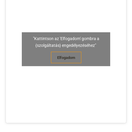
"Kattintson az 'Elfogadom' gombra a
{szolgáltatás} engedélyezéséhez"
Elfogadom