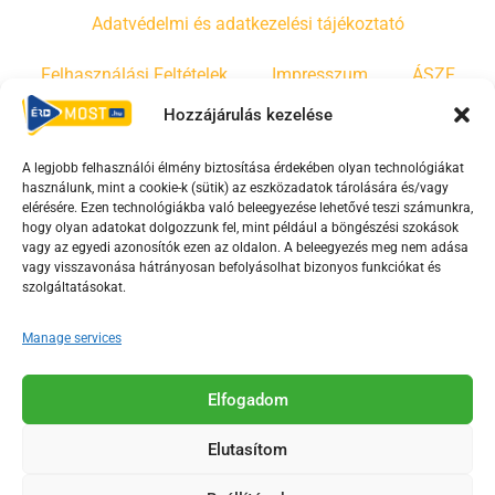
Adatvédelmi és adatkezelési tájékoztató
Felhasználási Feltételek
Impresszum
ÁSZF
Hozzájárulás kezelése
Irányelvek
Moderálási szabályzat
A legjobb felhasználói élmény biztosítása érdekében olyan technológiákat
használunk, mint a cookie-k (sütik) az eszközadatok tárolására és/vagy
F
Y
T
elérésére. Ezen technológiákba való beleegyezése lehetővé teszi számunkra,
a
o
i
hogy olyan adatokat dolgozzunk fel, mint például a böngészési szokások
vagy az egyedi azonosítók ezen az oldalon. A beleegyezés meg nem adása
c
u
k
vagy visszavonása hátrányosan befolyásolhat bizonyos funkciókat és
e
t
t
szolgáltatásokat.
b
u
o
o
b
k
Manage services
o
e
Az Érd Média médiaszolgáltatási tevékenységét a
k
-
Elfogadom
Médiatanács a Magyar Média Mecenatúra program
-
s
keretében támogatja.
Elutasítom
s
q
q
u