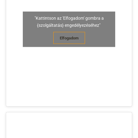
"Kattintson az 'Elfogadom' gombra a
{szolgáltatás} engedélyezéséhez"
Elfogadom