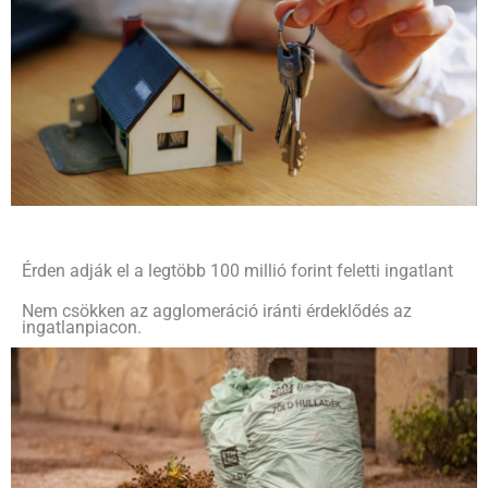
Érden adják el a legtöbb 100 millió forint feletti ingatlant
Nem csökken az agglomeráció iránti érdeklődés az
ingatlanpiacon.