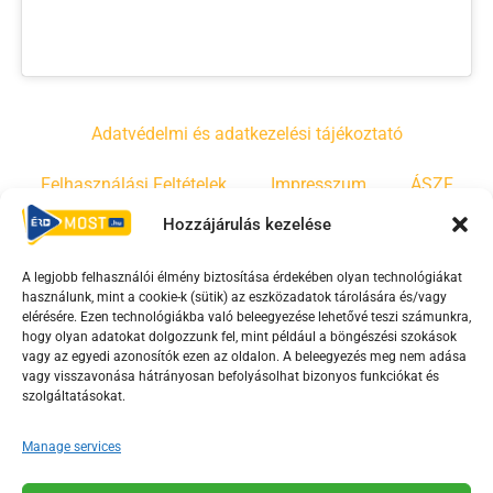
Adatvédelmi és adatkezelési tájékoztató
Felhasználási Feltételek
Impresszum
ÁSZF
Hozzájárulás kezelése
Irányelvek
Moderálási szabályzat
A legjobb felhasználói élmény biztosítása érdekében olyan technológiákat
használunk, mint a cookie-k (sütik) az eszközadatok tárolására és/vagy
F
Y
T
elérésére. Ezen technológiákba való beleegyezése lehetővé teszi számunkra,
a
o
i
hogy olyan adatokat dolgozzunk fel, mint például a böngészési szokások
vagy az egyedi azonosítók ezen az oldalon. A beleegyezés meg nem adása
c
u
k
vagy visszavonása hátrányosan befolyásolhat bizonyos funkciókat és
e
t
t
szolgáltatásokat.
b
u
o
o
b
k
Manage services
o
e
Az Érd Média médiaszolgáltatási tevékenységét a