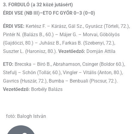
3. FORDULÓ (a 32 közé jutásért)
ÉRDI VSE (NB III)–ETO FC GYŐR 0–3 (0–0)
ÉRDI VSE:
Kertész F. – Kárász, Gál Sz., Gyurácz (Törteli, 72.),
Pintér N. (Balázs B., 60.) – Májer G. – Morvai, Göbölyös
(Gajdóczi, 80.) – Juhász B., Farkas B. (Szebenyi, 72.),
Suszter L. (Haronisz, 80.).
Vezetőedző:
Domján Attila
ETO:
Brecska – Bíró B., Abrahamson, Csinger (Boldor 60.),
Stefulj – Schön (Tollár, 60.), Vingler – Vitális (Anton, 80.),
Gavrics (Huszár, 72.), Bumba – Benbuali (Piscsur, 72.).
Vezetőedző:
Borbély Balázs
fotó: Balogh István