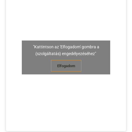
"Kattintson az 'Elfogadom' gombra a
{szolgáltatás} engedélyezéséhez"
Elfogadom