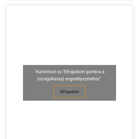
"Kattintson az 'Elfogadom' gombra a
{szolgáltatás} engedélyezéséhez"
Elfogadom