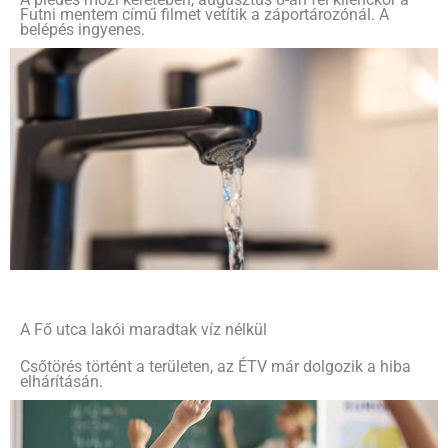
Futni mentem című filmet vetítik a záportározónál. A
belépés ingyenes.
A Fő utca lakói maradtak víz nélkül
Csőtörés történt a területen, az ÉTV már dolgozik a hiba
elhárításán.