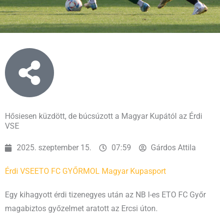
Hősiesen küzdött, de búcsúzott a Magyar Kupától az Érdi
VSE
2025. szeptember 15.
07:59
Gárdos Attila
Érdi VSE
ETO FC GYŐR
MOL Magyar Kupa
sport
Egy kihagyott érdi tizenegyes után az NB I-es ETO FC Győr
magabiztos győzelmet aratott az Ercsi úton.