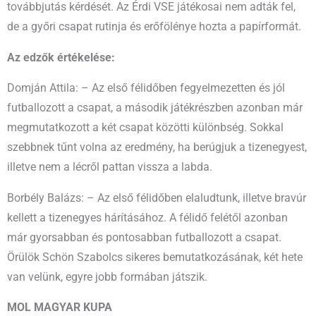
továbbjutás kérdését. Az Érdi VSE játékosai nem adták fel,
de a győri csapat rutinja és erőfölénye hozta a papírformát.
Az edzők értékelése:
Domján Attila: – Az első félidőben fegyelmezetten és jól
futballozott a csapat, a második játékrészben azonban már
megmutatkozott a két csapat közötti különbség. Sokkal
szebbnek tűnt volna az eredmény, ha berúgjuk a tizenegyest,
illetve nem a lécről pattan vissza a labda.
Borbély Balázs: – Az első félidőben elaludtunk, illetve bravúr
kellett a tizenegyes hárításához. A félidő felétől azonban
már gyorsabban és pontosabban futballozott a csapat.
Örülök Schön Szabolcs sikeres bemutatkozásának, két hete
van velünk, egyre jobb formában játszik.
MOL MAGYAR KUPA