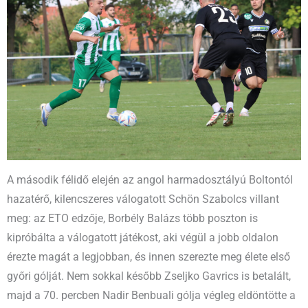
A második félidő elején az angol harmadosztályú Boltontól
hazatérő, kilencszeres válogatott Schön Szabolcs villant
meg: az ETO edzője, Borbély Balázs több poszton is
kipróbálta a válogatott játékost, aki végül a jobb oldalon
érezte magát a legjobban, és innen szerezte meg élete első
győri gólját. Nem sokkal később Zseljko Gavrics is betalált,
majd a 70. percben Nadir Benbuali gólja végleg eldöntötte a