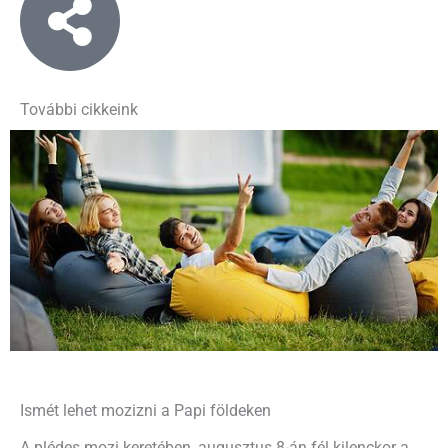
További cikkeink
Ismét lehet mozizni a Papi földeken
A plédes mozi keretében, augusztus 8-án fél kilenckor a