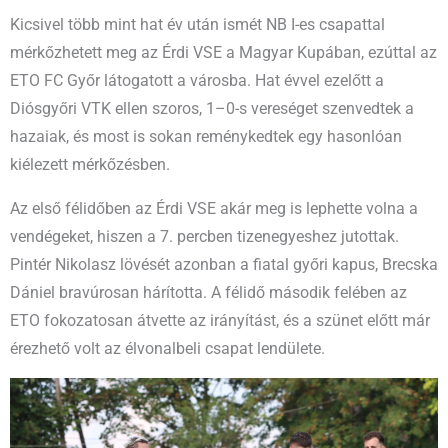
Kicsivel több mint hat év után ismét NB I-es csapattal
mérkőzhetett meg az Érdi VSE a Magyar Kupában, ezúttal az
ETO FC Győr látogatott a városba. Hat évvel ezelőtt a
Diósgyőri VTK ellen szoros, 1–0-s vereséget szenvedtek a
hazaiak, és most is sokan reménykedtek egy hasonlóan
kiélezett mérkőzésben.
Az első félidőben az Érdi VSE akár meg is lephette volna a
vendégeket, hiszen a 7. percben tizenegyeshez jutottak.
Pintér Nikolasz lövését azonban a fiatal győri kapus, Brecska
Dániel bravúrosan hárította. A félidő második felében az
ETO fokozatosan átvette az irányítást, és a szünet előtt már
érezhető volt az élvonalbeli csapat lendülete.