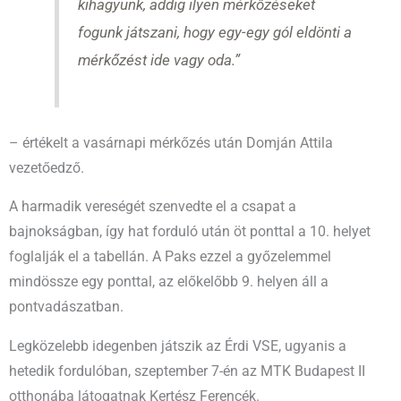
kihagyunk, addig ilyen mérkőzéseket
fogunk játszani, hogy egy-egy gól eldönti a
mérkőzést ide vagy oda.”
– értékelt a vasárnapi mérkőzés után Domján Attila
vezetőedző.
A harmadik vereségét szenvedte el a csapat a
bajnokságban, így hat forduló után öt ponttal a 10. helyet
foglalják el a tabellán. A Paks ezzel a győzelemmel
mindössze egy ponttal, az előkelőbb 9. helyen áll a
pontvadászatban.
Legközelebb idegenben játszik az Érdi VSE, ugyanis a
hetedik fordulóban, szeptember 7-én az MTK Budapest II
otthonába látogatnak Kertész Ferencék.