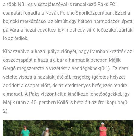
a több NB I-es visszajátszóval is rendelkező Paks FC II
csapatát fogadta a Novák Ferenc Sportközpontban. Ezzel a
bajnoki mérkőzéssel az elmúlt egy hétben harmadszor lépett
pályára a hazai együttes, így most egy sűrű időszakot zártak
le az érdiek.
Kihasználva a hazai pálya előnyét, nagy iramban kezdték az
összecsapást a hazaiak, bár a harmadik percben Májik
Gergő megszerezte a vezetést a vendégeknek(0-1). Ez nem
vetette vissza a hazaiak játékát, rengeteg ígéretes helyzet
adódott a csapat előtt, de az eredményes befejezés rendre
elmaradt. A Paks viszont élt a kínálkozó lehetőségekkel, így
Májik után a 40. percben Köllő is betalált az érdi kapuba(0-
2).