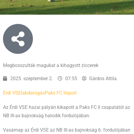
Megbosszulták magukat a kihagyott ziccerek
2025. szeptember 2.
07:55
Gárdos Attila
Érdi VSE
labdarúgás
Paks FC II
sport
Az Érdi VSE hazai pályán kikapott a Paks FC II csapatától az
NB III-as bajnokság hatodik fordulójában.
Vasárnap az Érdi VSE az NB III-as bajnokság 6. fordulójában