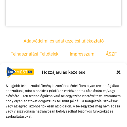
Adatvédelmi és adatkezelési tájékoztató
Felhasználási Feltételek
Impresszum
ÁSZF
Irányelvek
Moderálási szabályzat
Hozzájárulás kezelése
A legjobb felhasználói élmény biztosítása érdekében olyan technológiákat
F
Y
T
használunk, mint a cookie-k (sütik) az eszközadatok tárolására és/vagy
a
o
i
elérésére. Ezen technológiákba való beleegyezése lehetővé teszi számunkra,
c
u
k
hogy olyan adatokat dolgozzunk fel, mint például a böngészési szokások
vagy az egyedi azonosítók ezen az oldalon. A beleegyezés meg nem adása
e
t
t
vagy visszavonása hátrányosan befolyásolhat bizonyos funkciókat és
b
u
o
szolgáltatásokat.
o
b
k