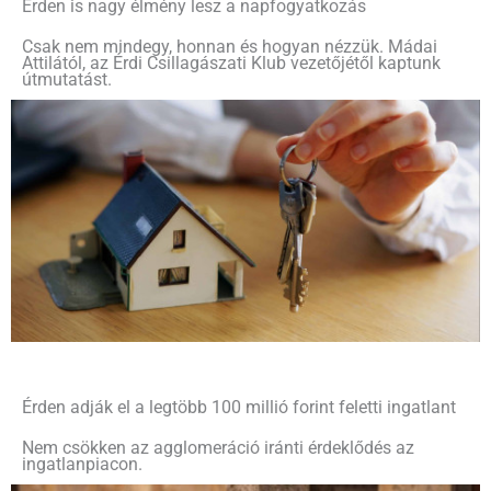
Érden is nagy élmény lesz a napfogyatkozás
Csak nem mindegy, honnan és hogyan nézzük. Mádai
Attilától, az Érdi Csillagászati Klub vezetőjétől kaptunk
útmutatást.
Érden adják el a legtöbb 100 millió forint feletti ingatlant
Nem csökken az agglomeráció iránti érdeklődés az
ingatlanpiacon.