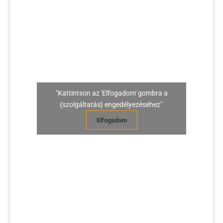
"Kattintson az 'Elfogadom' gombra a
{szolgáltatás} engedélyezéséhez"
Elfogadom