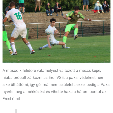
A második félidőre valamelyest változott a meccs képe,
hiába próbált zárkózni az Érdi VSE, a paksi védelmet nem
sikerült áttörni, így gól már nem született, ezzel pedig a Paks
nyerte meg a mérkőzést és vihette haza a három pontot az
Ercsi útról.