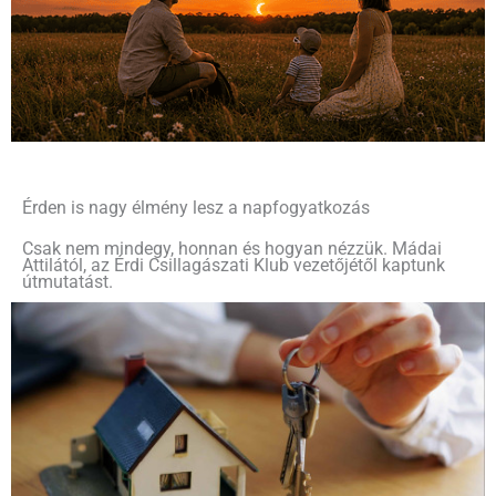
Érden is nagy élmény lesz a napfogyatkozás
Csak nem mindegy, honnan és hogyan nézzük. Mádai
Attilától, az Érdi Csillagászati Klub vezetőjétől kaptunk
útmutatást.