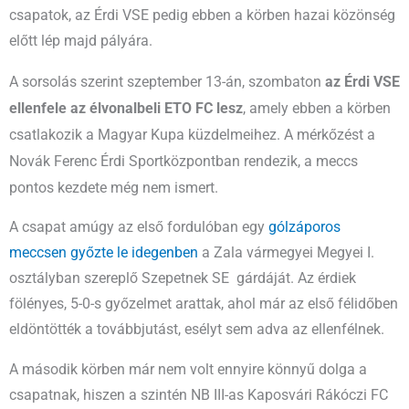
csapatok, az Érdi VSE pedig ebben a körben hazai közönség
előtt lép majd pályára.
A sorsolás szerint szeptember 13-án, szombaton
az Érdi VSE
ellenfele az élvonalbeli ETO FC lesz
, amely ebben a körben
csatlakozik a Magyar Kupa küzdelmeihez. A mérkőzést a
Novák Ferenc Érdi Sportközpontban rendezik, a meccs
pontos kezdete még nem ismert.
A csapat amúgy az első fordulóban egy
gólzáporos
meccsen győzte le idegenben
a Zala vármegyei Megyei I.
osztályban szereplő Szepetnek SE gárdáját. Az érdiek
fölényes, 5-0-s győzelmet arattak, ahol már az első félidőben
eldöntötték a továbbjutást, esélyt sem adva az ellenfélnek.
A második körben már nem volt ennyire könnyű dolga a
csapatnak, hiszen a szintén NB III-as Kaposvári Rákóczi FC