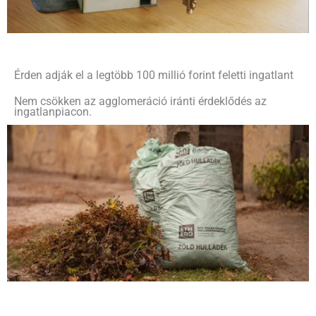
Érden adják el a legtöbb 100 millió forint feletti ingatlant
Nem csökken az agglomeráció iránti érdeklődés az
ingatlanpiacon.