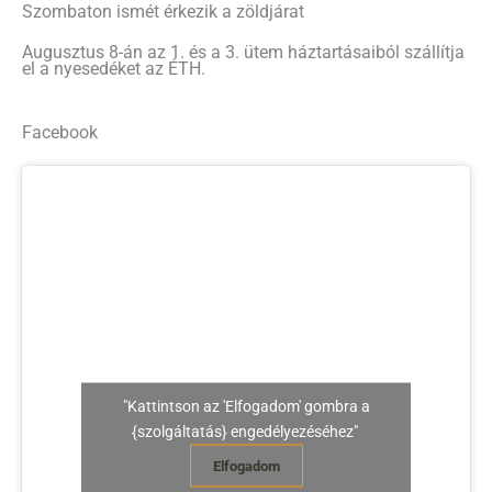
Szombaton ismét érkezik a zöldjárat
Augusztus 8-án az 1. és a 3. ütem háztartásaiból szállítja
el a nyesedéket az ÉTH.
Facebook
"Kattintson az 'Elfogadom' gombra a
{szolgáltatás} engedélyezéséhez"
Elfogadom