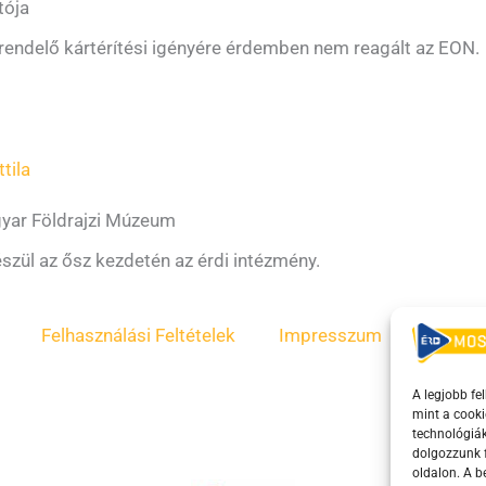
tója
akrendelő kártérítési igényére érdemben nem reagált az EON.
tila
yar Földrajzi Múzeum
szül az ősz kezdetén az érdi intézmény.
Felhasználási Feltételek
Impresszum
ÁSZF
A legjobb fe
mint a cooki
technológiák
dolgozzunk f
oldalon. A 