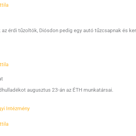
tila
 az érdi tűzoltók, Diósdon pedig egy autó tűzcsapnak és ke
tila
at
öldhulladékot augusztus 23-án az ÉTH munkatársai.
gyi Intézmény
tila