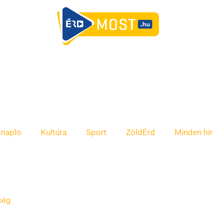
snapló
Kultúra
Sport
ZöldÉrd
Minden hír
ség