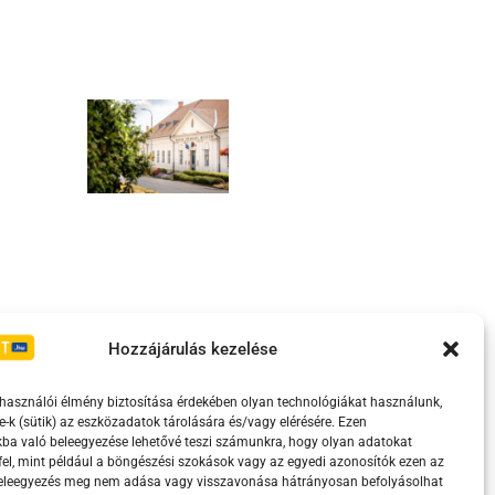
Irányelvek
Moderálási szabályzat
Hozzájárulás kezelése
lhasználói élmény biztosítása érdekében olyan technológiákat használunk,
e-k (sütik) az eszközadatok tárolására és/vagy elérésére. Ezen
ba való beleegyezése lehetővé teszi számunkra, hogy olyan adatokat
el, mint például a böngészési szokások vagy az egyedi azonosítók ezen az
beleegyezés meg nem adása vagy visszavonása hátrányosan befolyásolhat