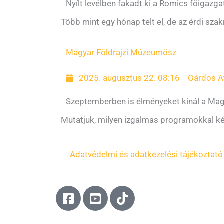
Nyílt levélben fakadt ki a Romics főigazga
Több mint egy hónap telt el, de az érdi sz
Magyar Földrajzi Múzeum
ősz
2025. augusztus 22. 08:16
Gárdos At
Szeptemberben is élményeket kínál a Mag
Mutatjuk, milyen izgalmas programokkal ké
Adatvédelmi és adatkezelési tájékoztató
F
Y
T
a
o
i
c
u
k