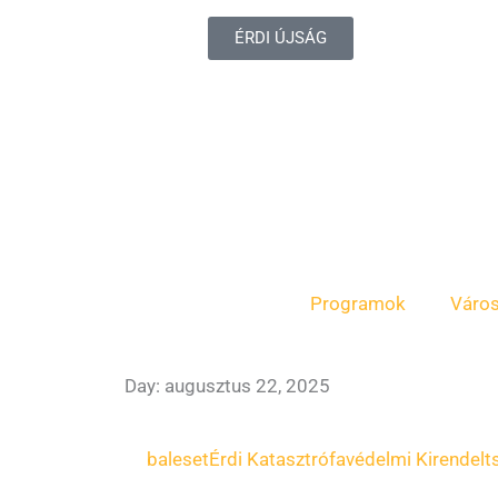
ÉRDI ÚJSÁG
Programok
Váro
Day: augusztus 22, 2025
baleset
Érdi Katasztrófavédelmi Kirendelt