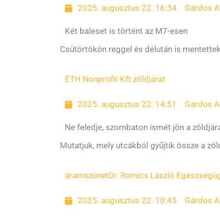
2025. augusztus 22. 16:34
Gárdos At
Két baleset is történt az M7-esen
Csütörtökön reggel és délután is mentettek
ÉTH Nonprofit Kft.
zöldjárat
2025. augusztus 22. 14:51
Gárdos At
Ne feledje, szombaton ismét jön a zöldjár
Mutatjuk, mely utcákból gyűjtik össze a z
áramszünet
Dr. Romics László Egészségü
2025. augusztus 22. 10:45
Gárdos At