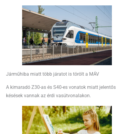
Járműhiba miatt több járatot is törölt a MÁV
A kimaradó Z30-as és S40-es vonatok miatt jelentős
késések vannak az érdi vasútvonalakon.