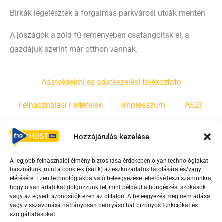
Birkák legelésztek a forgalmas parkvárosi utcák mentén
A jószágok a zöld fű reményében csatangoltak el, a
gazdájuk szerint már otthon vannak.
Adatvédelmi és adatkezelési tájékoztató
Felhasználási Feltételek
Impresszum
ÁSZF
Irányelvek
Moderálási szabályzat
Hozzájárulás kezelése
A legjobb felhasználói élmény biztosítása érdekében olyan technológiákat
F
Y
T
használunk, mint a cookie-k (sütik) az eszközadatok tárolására és/vagy
a
o
i
elérésére. Ezen technológiákba való beleegyezése lehetővé teszi számunkra,
c
u
k
hogy olyan adatokat dolgozzunk fel, mint például a böngészési szokások
vagy az egyedi azonosítók ezen az oldalon. A beleegyezés meg nem adása
e
t
t
vagy visszavonása hátrányosan befolyásolhat bizonyos funkciókat és
b
u
o
szolgáltatásokat.