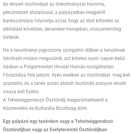
Az elnyert ösztöndíjat az önkormányzat havonta,
pénzintézeti átutalással, a pályázatban megjelölt
bankszámlára folyósítja azzal, hogy az első kifizetés az
elbírálást követően, december hónapban, visszamenőleg
történik.
Ha a tanulmányi jogviszony szorgalmi időben a tanulónak
felróható módon megszűnik, azt köteles nyolc napon belül
írásban a Polgármesteri Hivatal Humán-szolgáltatási
Főosztálya felé jelezni. Ilyen esetben az ösztöndíjat meg kell
szüntetni, és a tanév során átutalt ösztöndíj arányos részét
vissza kell fizetni.
A Tehetséggondozó Ösztöndíj megszüntetéséről a
Köznevelési és Kulturális Bizottság dönt.
Egy pályázó egy tanévben vagy a Tehetséggondozó
Ösztöndíjban vagy az Esélyteremtő Ösztöndíjban