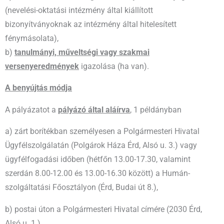
(nevelési-oktatási intézmény által kiállított
bizonyítványoknak az intézmény által hitelesített
fénymásolata),
b)
tanulmányi, műveltségi vagy szakmai
versenyeredmények
igazolása (ha van).
A benyújtás módja
A pályázatot a
pályázó által aláírva
, 1 példányban
a) zárt borítékban személyesen a Polgármesteri Hivatal
Ügyfélszolgálatán (Polgárok Háza Érd, Alsó u. 3.) vagy
ügyfélfogadási időben (hétfőn 13.00-17.30, valamint
szerdán 8.00-12.00 és 13.00-16.30 között) a Humán-
szolgáltatási Főosztályon (Érd, Budai út 8.),
b) postai úton a Polgármesteri Hivatal címére (2030 Érd,
Alsó u. 1.),