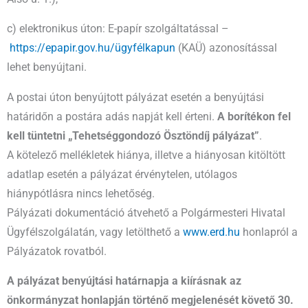
c) elektronikus úton: E-papír szolgáltatással –
https://epapir.gov.hu/ügyfélkapun
(KAÜ) azonosítással
lehet benyújtani.
A postai úton benyújtott pályázat esetén a benyújtási
határidőn a postára adás napját kell érteni.
A borítékon fel
kell tüntetni „Tehetséggondozó Ösztöndíj pályázat”
.
A kötelező mellékletek hiánya, illetve a hiányosan kitöltött
adatlap esetén a pályázat érvénytelen, utólagos
hiánypótlásra nincs lehetőség.
Pályázati dokumentáció átvehető a Polgármesteri Hivatal
Ügyfélszolgálatán, vagy letölthető a
www.erd.hu
honlapról a
Pályázatok rovatból.
A pályázat benyújtási határnapja a kiírásnak az
önkormányzat honlapján történő megjelenését követő 30.