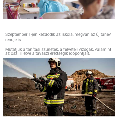
Szeptember 1-jén kezdődik az iskola, megvan az új tanév
rendje is
Mutatjuk a tanítási szünetek, a felvételi vizsgák, valamint
az őszi, illetve a tavaszi érettségik időpontjait.