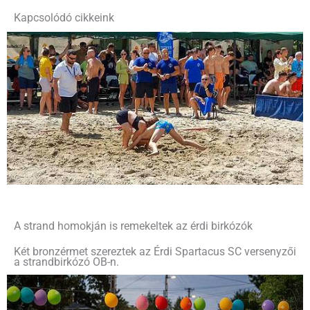
Kapcsolódó cikkeink
A strand homokján is remekeltek az érdi birkózók
Két bronzérmet szereztek az Érdi Spartacus SC versenyzői
a strandbirkózó OB-n.