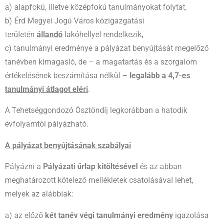
a) alapfokú, illetve középfokú tanulmányokat folytat,
b) Érd Megyei Jogú Város közigazgatási
területén
állandó
lakóhellyel rendelkezik,
c) tanulmányi eredménye a pályázat benyújtását megelőző
tanévben kimagasló, de – a magatartás és a szorgalom
értékelésének beszámítása nélkül –
legalább a 4,7-es
tanulmányi átlagot eléri
.
A Tehetséggondozó Ösztöndíj legkorábban a hatodik
évfolyamtól pályázható.
A pályázat benyújtásának szabályai
Pályázni a
Pályázati űrlap kitöltésével
és az abban
meghatározott kötelező mellékletek csatolásával lehet,
melyek az alábbiak:
a) az előző
két tanév végi tanulmányi eredmény
igazolása