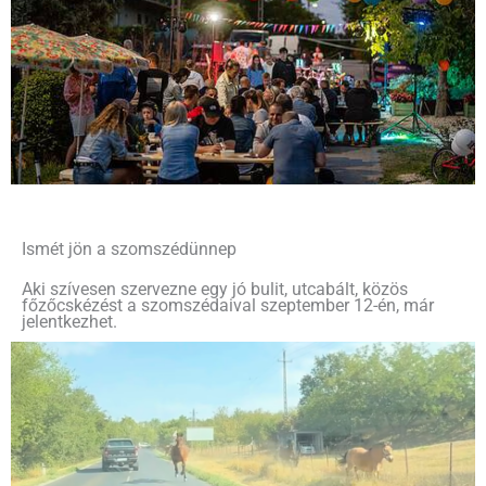
Ismét jön a szomszédünnep
Aki szívesen szervezne egy jó bulit, utcabált, közös
főzőcskézést a szomszédaival szeptember 12-én, már
jelentkezhet.