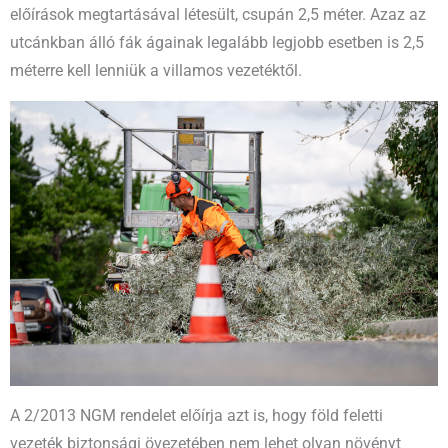
előírások megtartásával létesült, csupán 2,5 méter. Azaz az
utcánkban álló fák ágainak legalább legjobb esetben is 2,5
méterre kell lenniük a villamos vezetéktől.
A 2/2013 NGM rendelet előírja azt is, hogy föld feletti
vezeték biztonsági övezetében nem lehet olyan növényt