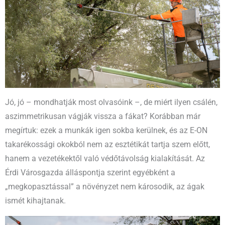
Jó, jó – mondhatják most olvasóink –, de miért ilyen csálén,
aszimmetrikusan vágják vissza a fákat? Korábban már
megírtuk: ezek a munkák igen sokba kerülnek, és az E-ON
takarékossági okokból nem az esztétikát tartja szem előtt,
hanem a vezetékektől való védőtávolság kialakítását. Az
Érdi Városgazda álláspontja szerint egyébként a
„megkopasztással” a növényzet nem károsodik, az ágak
ismét kihajtanak.