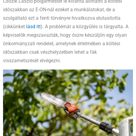
Csőzik László polgármester le kívánta állíttatni a költési
időszakban az E-ON-nál ezeket a munkálatokat, de a
szolgáltató ezt a fenti törvényre hivatkozva elutasította
(cikkünket
lásd itt
). A problémát a közgyűlés is tárgyalta. A
képviselők megszavazták, hogy őszre készüljön egy olyan
önkormányzati rendelet, amelynek értelmében a költési
időszakban csak vészhelyzetben lehet a fák
visszametszését elvégezni.