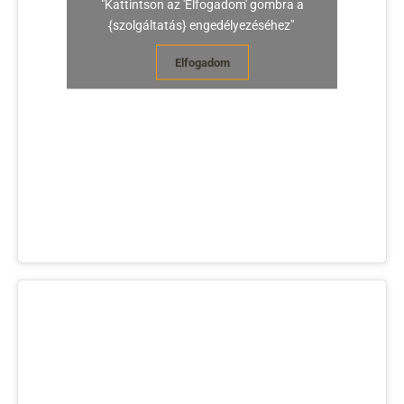
"Kattintson az 'Elfogadom' gombra a
{szolgáltatás} engedélyezéséhez"
Elfogadom