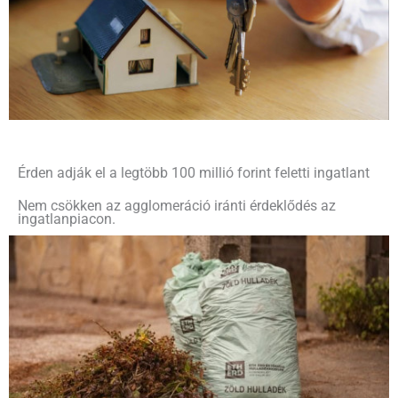
Érden adják el a legtöbb 100 millió forint feletti ingatlant
Nem csökken az agglomeráció iránti érdeklődés az
ingatlanpiacon.