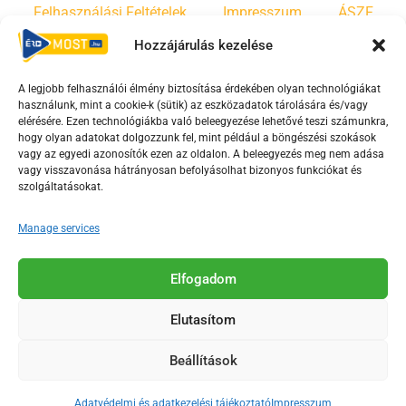
Felhasználási Feltételek
Impresszum
ÁSZF
Hozzájárulás kezelése
Irányelvek
Moderálási szabályzat
A legjobb felhasználói élmény biztosítása érdekében olyan technológiákat
használunk, mint a cookie-k (sütik) az eszközadatok tárolására és/vagy
F
Y
T
elérésére. Ezen technológiákba való beleegyezése lehetővé teszi számunkra,
a
o
i
hogy olyan adatokat dolgozzunk fel, mint például a böngészési szokások
vagy az egyedi azonosítók ezen az oldalon. A beleegyezés meg nem adása
c
u
k
vagy visszavonása hátrányosan befolyásolhat bizonyos funkciókat és
e
t
t
szolgáltatásokat.
b
u
o
o
b
k
Manage services
o
e
Az Érd Média médiaszolgáltatási tevékenységét a
k
-
Elfogadom
Médiatanács a Magyar Média Mecenatúra program
-
s
keretében támogatja.
Elutasítom
s
q
q
u
Beállítások
u
a
2018-2026. © Minden jog fenntartva, Érd Megyei Jogú Város
a
r
Polgármesteri Hivatal Média Osztálya
Adatvédelmi és adatkezelési tájékoztató
Impresszum