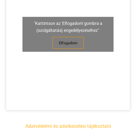
"Kattintson az 'Elfogadom' gombra a
{szolgáltatás} engedélyezéséhez"
Elfogadom
Adatvédelmi és adatkezelési tájékoztató