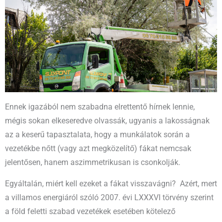
Ennek igazából nem szabadna elrettentő hírnek lennie,
mégis sokan elkeseredve olvassák, ugyanis a lakosságnak
az a keserű tapasztalata, hogy a munkálatok során a
vezetékbe nőtt (vagy azt megközelítő) fákat nemcsak
jelentősen, hanem aszimmetrikusan is csonkolják.
Egyáltalán, miért kell ezeket a fákat visszavágni? Azért, mert
a villamos energiáról szóló 2007. évi LXXXVI törvény szerint
a föld feletti szabad vezetékek esetében kötelező