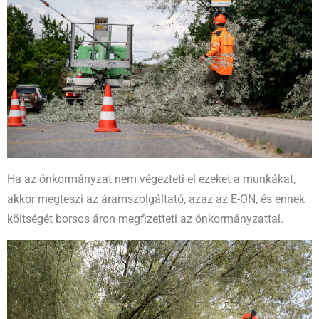
Ha az önkormányzat nem végezteti el ezeket a munkákat,
akkor megteszi az áramszolgáltató, azaz az E-ON, és ennek
költségét borsos áron megfizetteti az önkormányzattal.