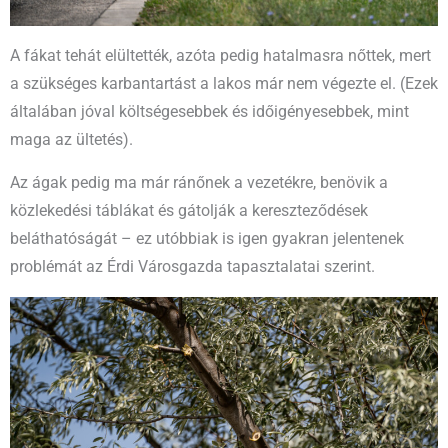
A fákat tehát elültették, azóta pedig hatalmasra nőttek, mert
a szükséges karbantartást a lakos már nem végezte el. (Ezek
általában jóval költségesebbek és időigényesebbek, mint
maga az ültetés).
Az ágak pedig ma már ránőnek a vezetékre, benövik a
közlekedési táblákat és gátolják a kereszteződések
beláthatóságát – ez utóbbiak is igen gyakran jelentenek
problémát az Érdi Városgazda tapasztalatai szerint.