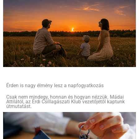
Érden is nagy élmény lesz a napfogyatkozás
Csak nem mindegy, honnan és hogyan nézzük. Mádai
Attilától, az Érdi Csillagászati Klub vezetőjétől kaptunk
útmutatást.