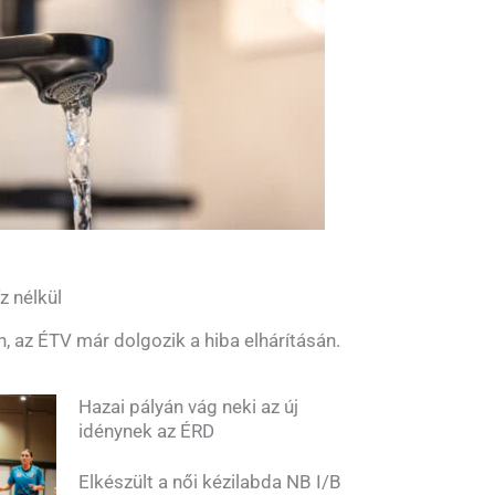
z nélkül
n, az ÉTV már dolgozik a hiba elhárításán.
Hazai pályán vág neki az új
idénynek az ÉRD
Elkészült a női kézilabda NB I/B