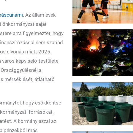
onáscunami
. Az állam évek
i önkormányzat saját
stere arra figyelmeztet, hogy
finanszírozással nem szabad
ntos elvonás miatt 2025.
a város képviselő-testülete
 Országgyűlésnél a
ás mérséklését, átlátható
kormánytól, hogy csökkentse
önkormányzati forrásokat,
vetést. A kormány azzal az
l a pénzekből más