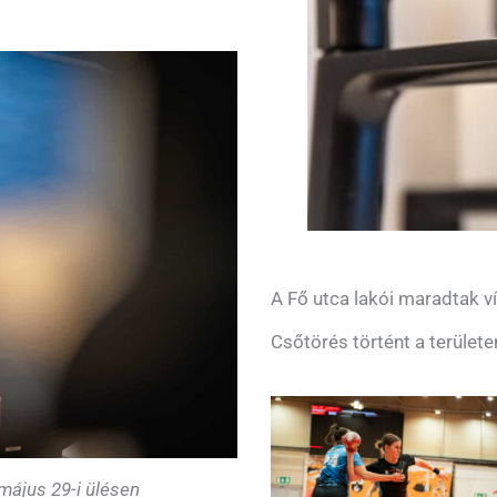
A Fő utca lakói maradtak ví
Csőtörés történt a területe
május 29-i ülésen