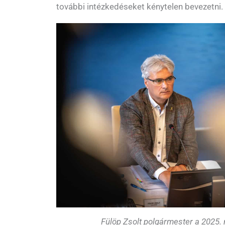
további intézkedéseket kénytelen bevezetni.
Fülöp Zsolt polgármester a 2025. 