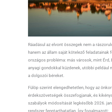
Ráadásul az elvont összegek nem a rászoruló
hanem az állam saját kötelező feladatainak 
országos probléma: más városok, mint Érd, 
anyagi gondokkal küzdenek, utóbbi például má
a dolgozói béreket.
Fülöp szerint elengedhetetlen, hogy az önk
érdekszövetségek összefogjanak, és kikénysz
szabályok módosítását legkésőbb 2026. januá
rendszer fenntarthatatlan. Így fogalmazott: