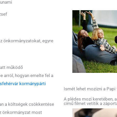
cunami
zsef
 az önkormányzatokat, egyre
latt működő
 arról, hogyan emelte fel a
sfehérvár kormánypárti
Ismét lehet mozizni a Papi
A plédes mozi keretében, a
című filmet vetítik a zápor
óan a költségek csökkentése
az önkormányzat most