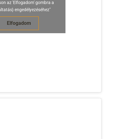
son az 'Elfogadom' gombra a
áltatás} engedélyezéséhez"
Elfogadom