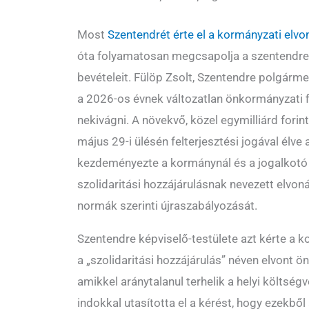
Most
Szentendrét érte el a kormányzati elv
óta folyamatosan megcsapolja a szentendre
bevételeit. Fülöp Zsolt, Szentendre polgárme
a 2026-os évnek változatlan önkormányzati 
nekivágni. A növekvő, közel egymilliárd fori
május 29-i ülésén felterjesztési jogával élve 
kezdeményezte a kormánynál és a jogalkotó
szolidaritási hozzájárulásnak nevezett elvon
normák szerinti újraszabályozását.
Szentendre képviselő-testülete azt kérte a 
a „szolidaritási hozzájárulás” néven elvont 
amikkel aránytalanul terhelik a helyi költség
indokkal utasította el a kérést, hogy ezekbő