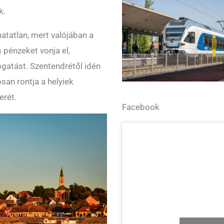
k.
atatlan, mert valójában a
pénzeket vonja el,
gatást. Szentendrétől idén
osan rontja a helyiek
erét.
Facebook