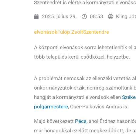
Szentendrét is elérte a kormányzati elvonás
2025. július 29.
08:53
Kling Jó
elvonások
Fülöp Zsolt
Szentendre
A központi elvonások sorra lehetetlenítik el
több település kerül csődközeli helyzetbe.
A problémát nemcsak az ellenzéki vezetés a
önkormányzatok érzik, nemrég számoltunk be
hangját a kormányzati elvonások ellen
Széke
polgármestere
, Cser-Palkovics András is.
Majd következett
Pécs
, ahol Érdhez hasonl
már hónapokkal ezelőtt megkezdődött, de 