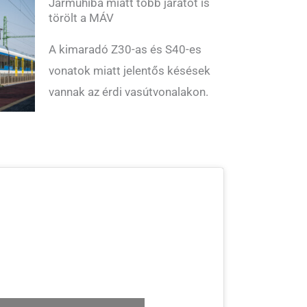
Járműhiba miatt több járatot is
törölt a MÁV
A kimaradó Z30-as és S40-es
vonatok miatt jelentős késések
vannak az érdi vasútvonalakon.