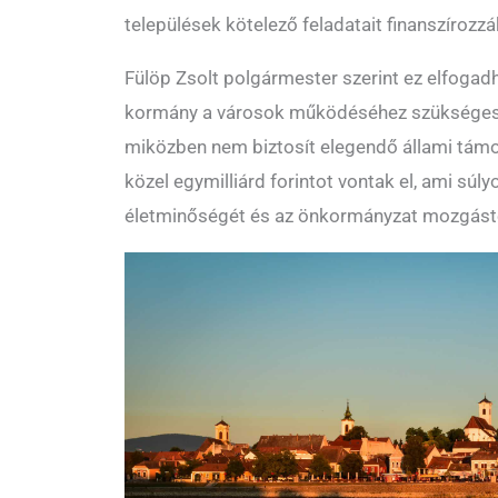
települések kötelező feladatait finanszírozzá
Fülöp Zsolt polgármester szerint ez elfogadh
kormány a városok működéséhez szükséges 
miközben nem biztosít elegendő állami támo
közel egymilliárd forintot vontak el, ami súly
életminőségét és az önkormányzat mozgást