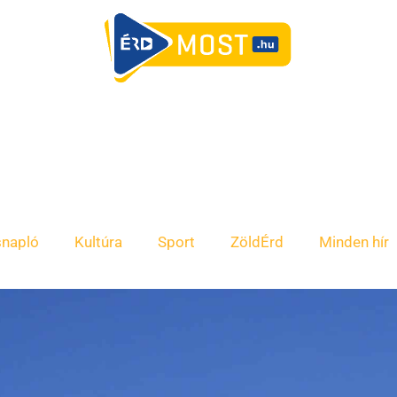
snapló
Kultúra
Sport
ZöldÉrd
Minden hír