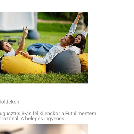
 földeken
ugusztus 8-án fél kilenckor a Futni mentem
tározónál. A belépés ingyenes.