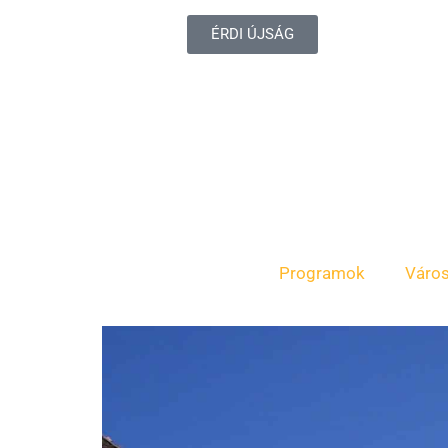
ÉRDI ÚJSÁG
Programok
Váro