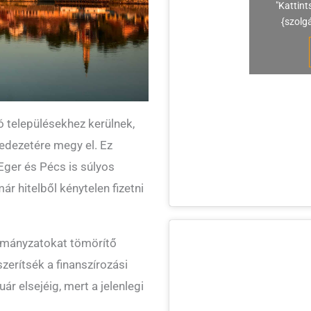
"Kattint
{szolg
 településekhez kerülnek,
fedezetére megy el. Ez
Eger és Pécs is súlyos
r hitelből kénytelen fizetni
ormányzatokat tömörítő
erítsék a finanszírozási
r elsejéig, mert a jelenlegi