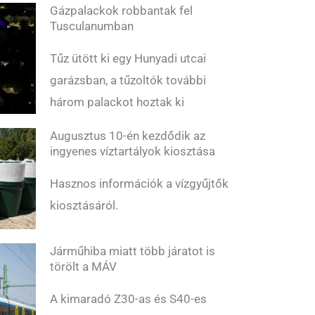
Gázpalackok robbantak fel
Tusculanumban
Tűz ütött ki egy Hunyadi utcai
garázsban, a tűzoltók további
három palackot hoztak ki
Augusztus 10-én kezdődik az
ingyenes víztartályok kiosztása
Hasznos információk a vízgyűjtők
kiosztásáról.
Járműhiba miatt több járatot is
törölt a MÁV
A kimaradó Z30-as és S40-es