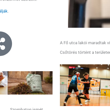
lálják
.
A Fő utca lakói maradtak ví
Csőtörés történt a területe
Szombaton ismét