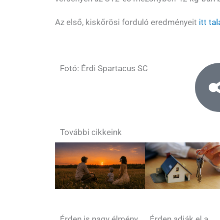
Az első, kiskőrösi forduló eredményeit
itt ta
Fotó: Érdi Spartacus SC
További cikkeink
Érden is nagy élmény
Érden adják el a