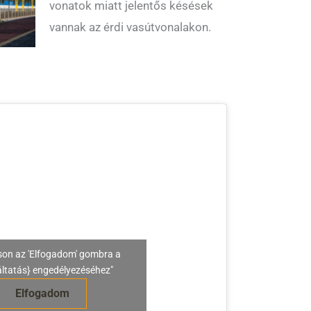
vonatok miatt jelentős késések
vannak az érdi vasútvonalakon.
son az 'Elfogadom' gombra a
áltatás} engedélyezéséhez"
Elfogadom