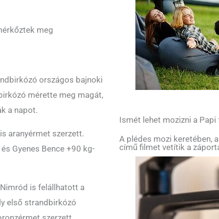
mérkőztek meg
andbirkózó országos bajnoki
i birkózó mérette meg magát,
k a napot.
Ismét lehet mozizni a Papi
is aranyérmet szerzett.
A plédes mozi keretében, a
című filmet vetítik a zápor
an és Gyenes Bence +90 kg-
imród is felállhatott a
y első strandbirkózó
ronzérmet szerzett.