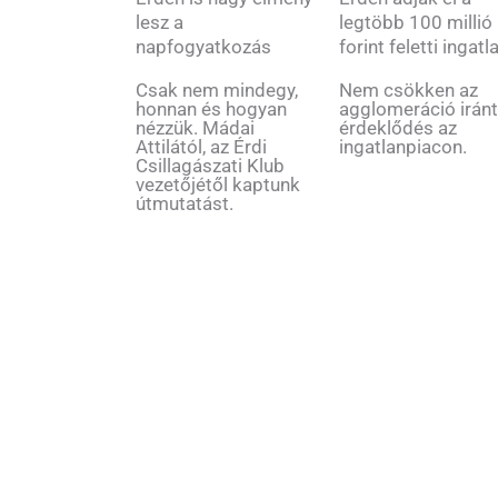
lesz a
legtöbb 100 millió
napfogyatkozás
forint feletti ingatl
Csak nem mindegy,
Nem csökken az
honnan és hogyan
agglomeráció iránt
nézzük. Mádai
érdeklődés az
Attilától, az Érdi
ingatlanpiacon.
Csillagászati Klub
vezetőjétől kaptunk
útmutatást.