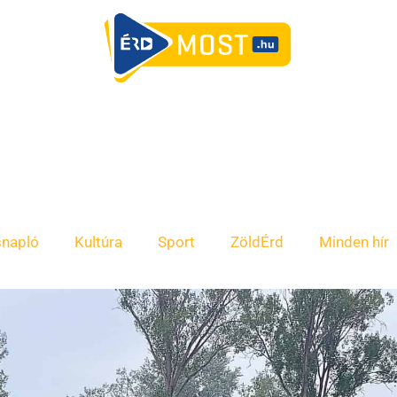
snapló
Kultúra
Sport
ZöldÉrd
Minden hír