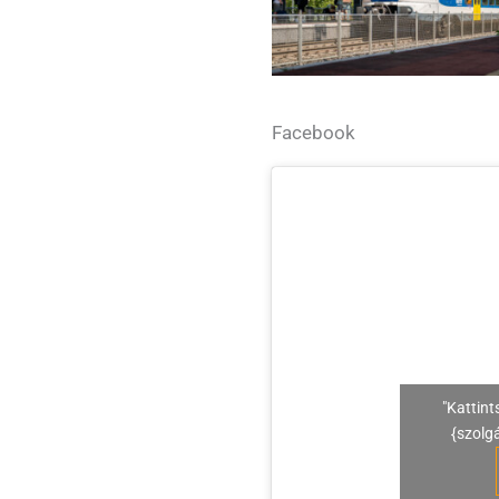
Facebook
"Kattint
{szolg