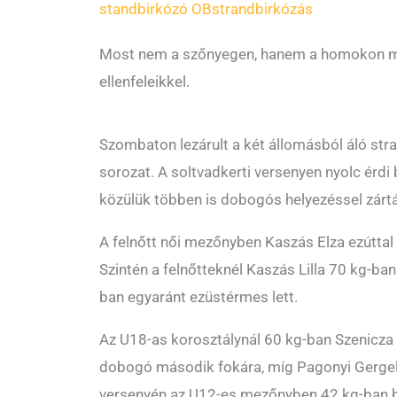
standbirkózó OB
strandbirkózás
Most nem a szőnyegen, hanem a homokon 
ellenfeleikkel.
Szombaton lezárult a két állomásból áló str
sorozat. A soltvadkerti versenyen nyolc érd
közülük többen is dobogós helyezéssel zártá
A felnőtt női mezőnyben Kaszás Elza ezúttal 
Szintén a felnőtteknél Kaszás Lilla 70 kg-b
ban egyaránt ezüstérmes lett.
Az U18-as korosztálynál 60 kg-ban Szenicza N
dobogó második fokára, míg Pagonyi Gergel
versenyén az U12-es mezőnyben 42 kg-ban b