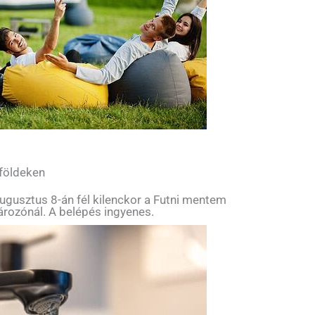
 földeken
ugusztus 8-án fél kilenckor a Futni mentem
tározónál. A belépés ingyenes.