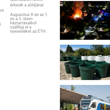
érkezik a zöldjárat
ant
Augusztus 8-án az 1.
és a 3. ütem
háztartásaiból
i
szállítja el a
nyesedéket az ÉTH.