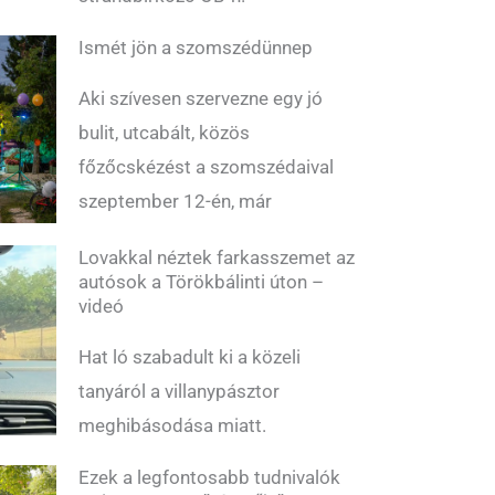
Ismét jön a szomszédünnep
Aki szívesen szervezne egy jó
bulit, utcabált, közös
főzőcskézést a szomszédaival
szeptember 12-én, már
Lovakkal néztek farkasszemet az
autósok a Törökbálinti úton –
videó
Hat ló szabadult ki a közeli
tanyáról a villanypásztor
meghibásodása miatt.
Ezek a legfontosabb tudnivalók