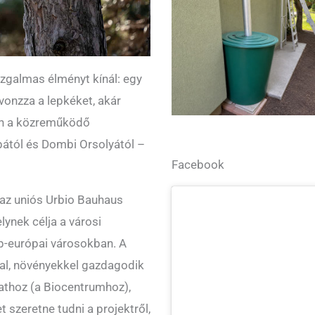
zgalmas élményt kínál: egy
vonzza a lepkéket, akár
tán a közreműködő
bától és Dombi Orsolyától –
Facebook
 az uniós Urbio Bauhaus
ynek célja a városi
ép-európai városokban. A
al, növényekkel gazdagodik
pathoz (a Biocentrumhoz),
 szeretne tudni a projektről,