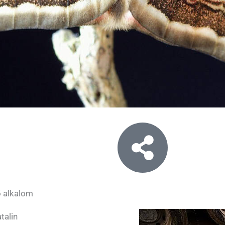
ő alkalom
talin