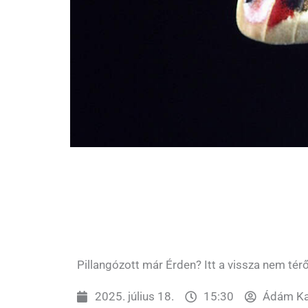
Pillangózott már Érden? Itt a vissza nem tér
2025. július 18.
15:30
Ádám Ka