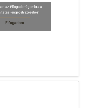
son az 'Elfogadom' gombra a
áltatás} engedélyezéséhez"
Elfogadom