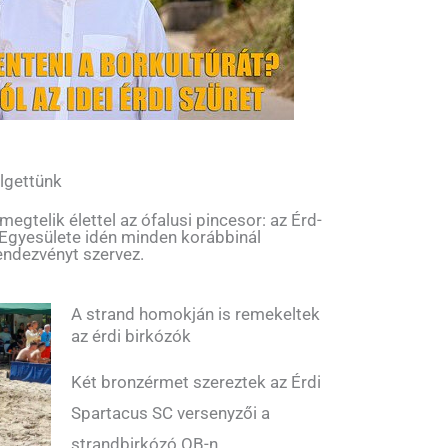
lgettünk
gtelik élettel az ófalusi pincesor: az Érd-
 Egyesülete idén minden korábbinál
endezvényt szervez.
A strand homokján is remekeltek
az érdi birkózók
Két bronzérmet szereztek az Érdi
Spartacus SC versenyzői a
strandbirkózó OB-n.