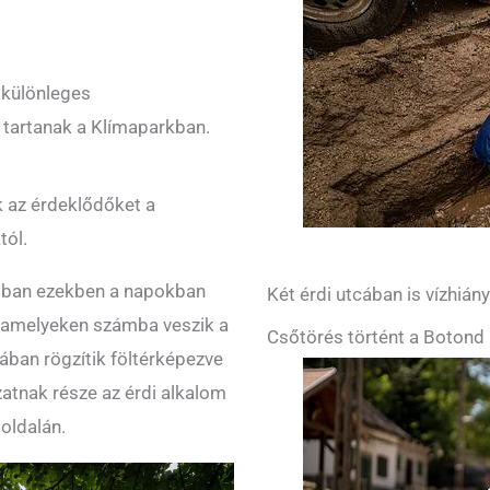
 különleges
 tartanak a Klímaparkban.
k az érdeklődőket a
tól.
zágban ezekben a napokban
Két érdi utcában is vízhián
, amelyeken számba veszik a
Csőtörés történt a Botond 
tában rögzítik föltérképezve
zatnak része az érdi alkalom
oldalán.