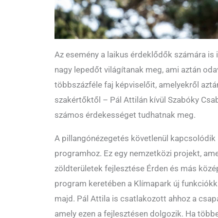
Az esemény a laikus érdeklődők számára is i
nagy lepedőt világítanak meg, ami aztán oda
többszázféle faj képviselőit, amelyekről az
szakértőktől – Pál Attilán kívül Szabóky Csa
számos érdekességet tudhatnak meg.
A pillangónézegetés követlenül kapcsolódik
programhoz. Ez egy nemzetközi projekt, amel
zöldterületek fejlesztése Érden és más köz
program keretében a Klímapark új funkciókk
majd. Pál Attila is csatlakozott ahhoz a csa
amely ezen a fejlesztésen dolgozik. Ha többet