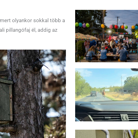
, mert olyankor sokkal több a
 pillangófaj él, addig az