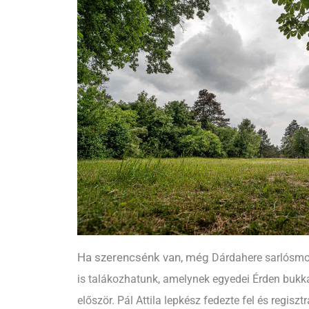
Ha szerencsénk van, még
Dárdahere sarlósmo
is talákozhatunk, amelynek egyedei Érden buk
először. Pál Attila lepkész fedezte fel és regisztrá