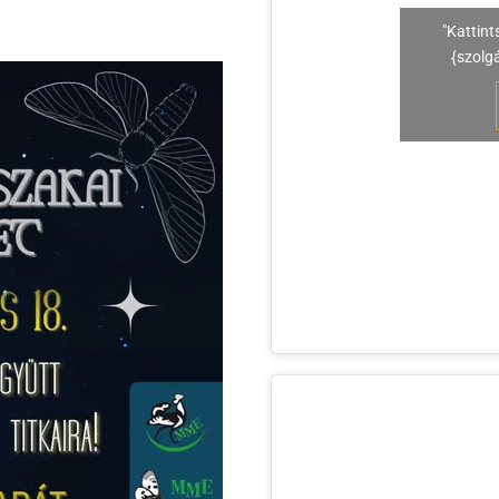
"Kattint
{szolg