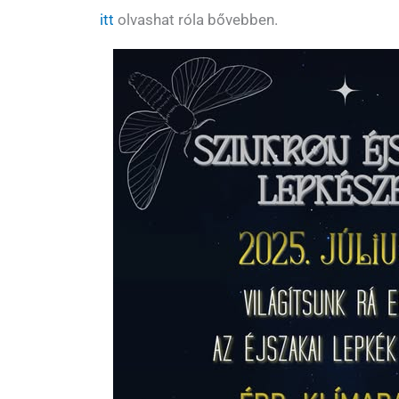
itt
olvashat róla bővebben.