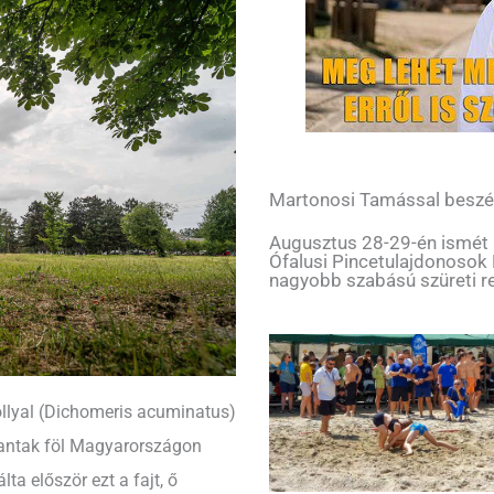
Martonosi Tamással beszé
Augusztus 28-29-én ismét me
Ófalusi Pincetulajdonosok
nagyobb szabású szüreti r
llyal (Dichomeris acuminatus)
kantak föl Magyarországon
lta először ezt a fajt, ő