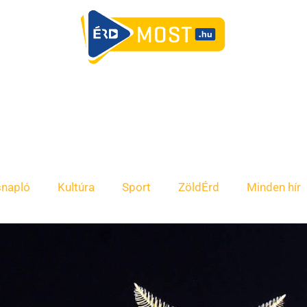
snapló
Kultúra
Sport
ZöldÉrd
Minden hír