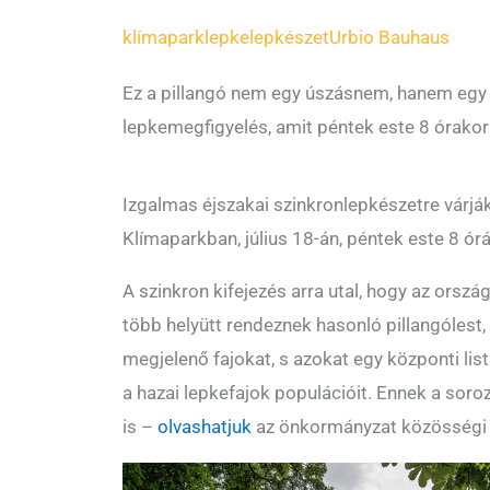
klímapark
lepke
lepkészet
Urbio Bauhaus
Ez a pillangó nem egy úszásnem, hanem egy
lepkemegfigyelés, amit péntek este 8 órakor
Izgalmas éjszakai szinkronlepkészetre várjá
Klímaparkban, július 18-án, péntek este 8 órá
A szinkron kifejezés arra utal, hogy az ors
több helyütt rendeznek hasonló pillangólest
megjelenő fajokat, s azokat egy központi lis
a hazai lepkefajok populációit. Ennek a soro
is –
olvashatjuk
az önkormányzat közösségi 