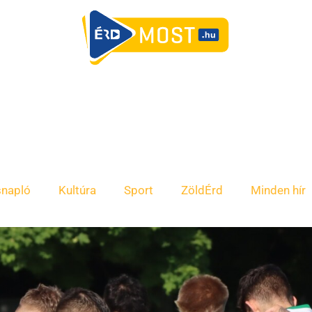
snapló
Kultúra
Sport
ZöldÉrd
Minden hír