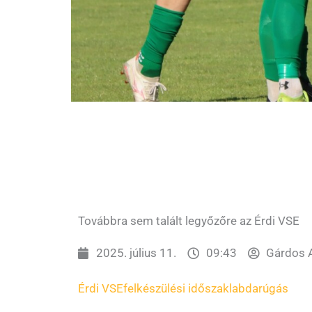
Továbbra sem talált legyőzőre az Érdi VSE
2025. július 11.
09:43
Gárdos A
Érdi VSE
felkészülési időszak
labdarúgás