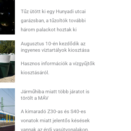
Tűz ütött ki egy Hunyadi utcai
garázsban, a tűzoltók további
három palackot hoztak ki
Augusztus 10-én kezdődik az
ingyenes víztartályok kiosztása
Hasznos információk a vízgyűjtők
kiosztásáról.
Járműhiba miatt több járatot is
törölt a MÁV
A kimaradó Z30-as és S40-es
vonatok miatt jelentős késések
vannak az érdi vasútvonalakon.