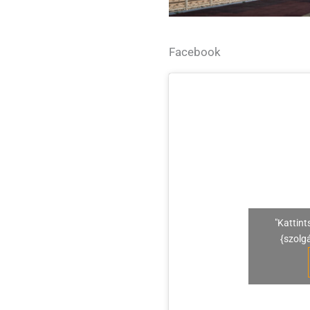
Facebook
"Kattint
{szolg