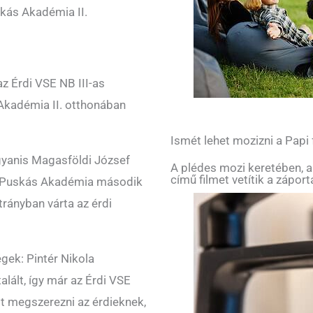
skás Akadémia II.
az Érdi VSE NB III-as
 Akadémia II. otthonában
Ismét lehet mozizni a Papi
ugyanis Magasföldi József
A plédes mozi keretében, a
című filmet vetítik a zápor
 a Puskás Akadémia második
rányban várta az érdi
gek: Pintér Nikola
alált, így már az Érdi VSE
lt megszerezni az érdieknek,