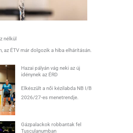
z nélkül
n, az ÉTV már dolgozik a hiba elhárításán.
Hazai pályán vág neki az új
idénynek az ÉRD
Elkészült a női kézilabda NB I/B
2026/27-es menetrendje.
Gázpalackok robbantak fel
Tusculanumban