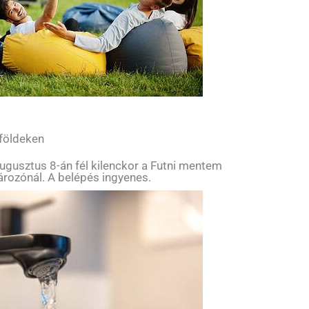
 földeken
ugusztus 8-án fél kilenckor a Futni mentem
tározónál. A belépés ingyenes.