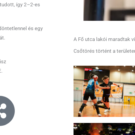
tudott, így 2–2-es
öntetlennel és egy
át.
A Fő utca lakói maradtak ví
Csőtörés történt a területe
isz
E.