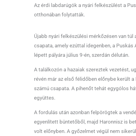
Az érdi labdarúgók a nyári felkészülést a Pu
otthonában folytatták.
Újabb nyári felkészülési mérkőzésen van túl 
csapata, amely ezúttal idegenben, a Puskás
lépett pályára július 9-én, szerdán délután.
A találkozón a hazaiak szereztek vezetést, 
révén már az első félidőben előnybe került
számú csapata. A pihenőt tehát egygólos hát
együttes.
A fordulás után azonban felpörögtek a vendé
egyenlített büntetőből, majd Haronnisz is bet
volt előnyben. A győzelmet végül nem sikerü