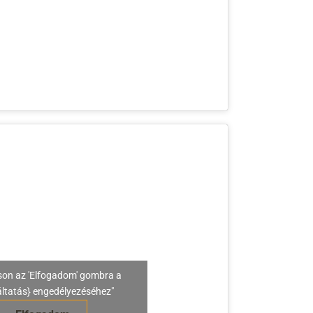
son az 'Elfogadom' gombra a
áltatás} engedélyezéséhez"