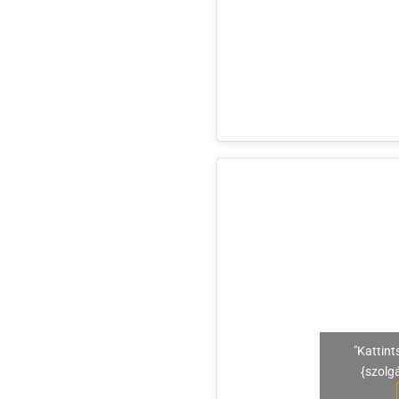
"Kattint
{szolg