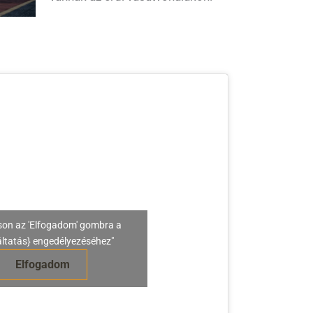
son az 'Elfogadom' gombra a
áltatás} engedélyezéséhez"
Elfogadom