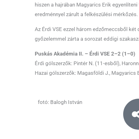
hiszen a hajrában Magyarics Erik egyenlíteni 
eredménnyel zárult a felkészülési mérkőzés.
Az Érdi VSE ezzel három edzőmeccsből két d
győzelemmel zárta a sorozat eddigi szakasz
Puskás Akadémia II. – Érdi VSE 2–2 (1–0)
Érdi gólszerzők: Pintér N. (11-esből), Haronn
Hazai gólszerzők: Magasföldi J., Magyarics 
fotó: Balogh István