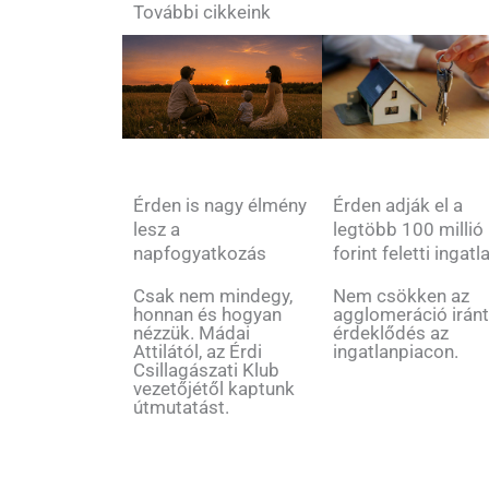
További cikkeink
Érden is nagy élmény
Érden adják el a
lesz a
legtöbb 100 millió
napfogyatkozás
forint feletti ingatl
Csak nem mindegy,
Nem csökken az
honnan és hogyan
agglomeráció iránt
nézzük. Mádai
érdeklődés az
Attilától, az Érdi
ingatlanpiacon.
Csillagászati Klub
vezetőjétől kaptunk
útmutatást.