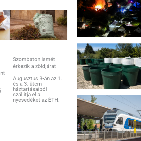
Szombaton ismét
érkezik a zöldjárat
ant
Augusztus 8-án az 1.
és a 3. ütem
háztartásaiból
i
szállítja el a
nyesedéket az ÉTH.