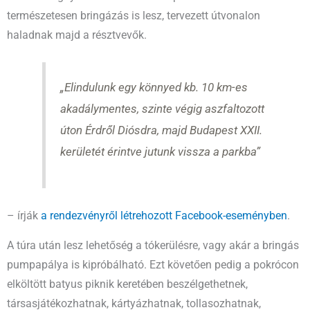
természetesen bringázás is lesz, tervezett útvonalon
haladnak majd a résztvevők.
„Elindulunk egy könnyed kb. 10 km-es
akadálymentes, szinte végig aszfaltozott
úton Érdről Diósdra, majd Budapest XXII.
kerületét érintve jutunk vissza a parkba”
– írják
a rendezvényről létrehozott Facebook-eseményben
.
A túra után lesz lehetőség a tókerülésre, vagy akár a bringás
pumpapálya is kipróbálható. Ezt követően pedig a pokrócon
elköltött batyus piknik keretében beszélgethetnek,
társasjátékozhatnak, kártyázhatnak, tollasozhatnak,