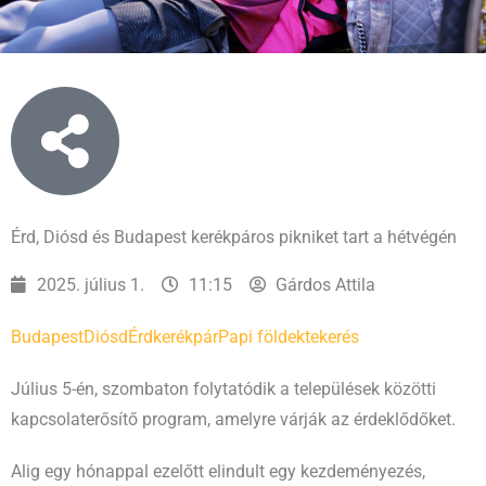
Érd, Diósd és Budapest kerékpáros pikniket tart a hétvégén
2025. július 1.
11:15
Gárdos Attila
Budapest
Diósd
Érd
kerékpár
Papi földek
tekerés
Július 5-én, szombaton folytatódik a települések közötti
kapcsolaterősítő program, amelyre várják az érdeklődőket.
Alig egy hónappal ezelőtt elindult egy kezdeményezés,