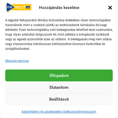
Hozzájárulás kezelése
Irányelvek
Moderálási szabályzat
A legjobb felhasználói élmény biztosítása érdekében olyan technológiákat
használunk, mint a cookie-k (sütik) az eszközadatok tárolására és/vagy
F
Y
T
elérésére. Ezen technológiákba való beleegyezése lehetővé teszi számunkra,
hogy olyan adatokat dolgozzunk fel, mint például a böngészési szokások
a
o
i
vagy az egyedi azonosítók ezen az oldalon. A beleegyezés meg nem adása
c
u
k
vagy visszavonása hátrányosan befolyásolhat bizonyos funkciókat és
e
t
t
szolgáltatásokat.
b
u
o
Manage services
o
b
k
o
e
Az Érd Média médiaszolgáltatási tevékenységét a
k
-
Elfogadom
Médiatanács a Magyar Média Mecenatúra program
-
s
keretében támogatja.
Elutasítom
s
q
q
u
Beállítások
u
a
2018-2026. © Minden jog fenntartva, Érd Megyei Jogú Város
a
r
Polgármesteri Hivatal Média Osztálya
Adatvédelmi és adatkezelési tájékoztató
Impresszum
r
e