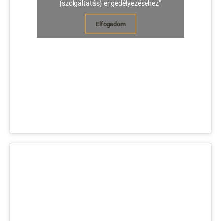
{szolgáltatás} engedélyezéséhez"
Elfogadom