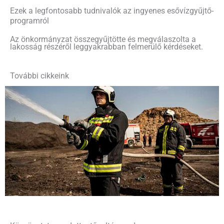
Ezek a legfontosabb tudnivalók az ingyenes esővízgyűjtő-
programról
Az önkormányzat összegyűjtötte és megválaszolta a
lakosság részéről leggyakrabban felmerülő kérdéseket.
További cikkeink