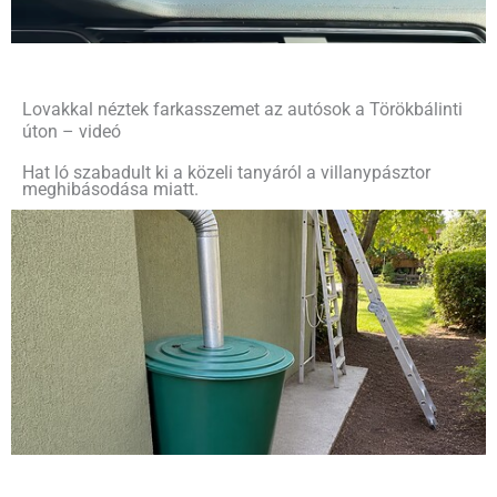
Lovakkal néztek farkasszemet az autósok a Törökbálinti
úton – videó
Hat ló szabadult ki a közeli tanyáról a villanypásztor
meghibásodása miatt.