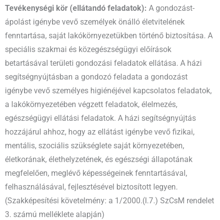
Tevékenységi kör (ellátandó feladatok):
A gondozást-
ápolást igénybe vevő személyek önálló életvitelének
fenntartása, saját lakókörnyezetükben történő biztosítása. A
speciális szakmai és közegészségügyi előírások
betartásával területi gondozási feladatok ellátása. A házi
segítségnyújtásban a gondozó feladata a gondozást
igénybe vevő személyes higiénéjével kapcsolatos feladatok,
a lakókörnyezetében végzett feladatok, élelmezés,
egészségügyi ellátási feladatok. A házi segítségnyújtás
hozzájárul ahhoz, hogy az ellátást igénybe vevő fizikai,
mentális, szociális szükséglete saját környezetében,
életkorának, élethelyzetének, és egészségi állapotának
megfelelően, meglévő képességeinek fenntartásával,
felhasználásával, fejlesztésével biztosított legyen.
(Szakképesítési követelmény: a 1/2000.(I.7.) SzCsM rendelet
3. számú melléklete alapján)