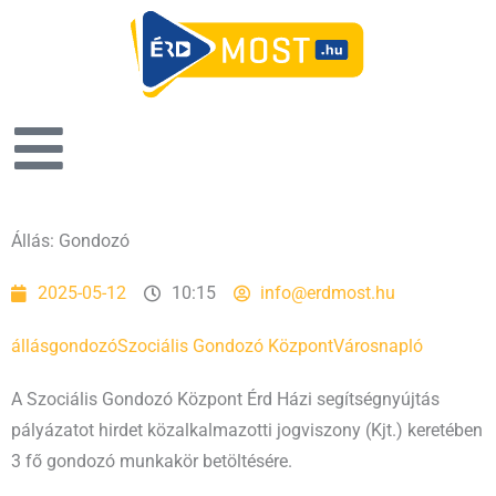
Állás: Gondozó
2025-05-12
10:15
info@erdmost.hu
állás
gondozó
Szociális Gondozó Központ
Városnapló
A Szociális Gondozó Központ Érd Házi segítségnyújtás
pályázatot hirdet közalkalmazotti jogviszony (Kjt.) keretében
3 fő gondozó munkakör betöltésére.