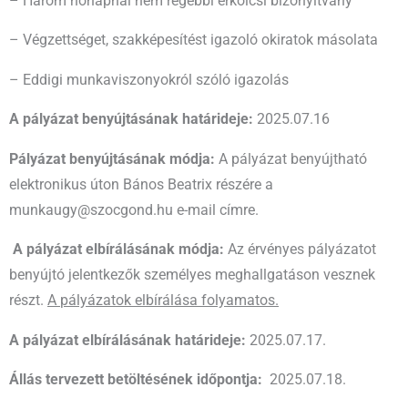
– Három hónapnál nem régebbi erkölcsi bizonyítvány
– Végzettséget, szakképesítést igazoló okiratok másolata
– Eddigi munkaviszonyokról szóló igazolás
A pályázat benyújtásának határideje:
2025.07.16
Pályázat benyújtásának módja:
A pályázat benyújtható
elektronikus úton Bános Beatrix részére a
munkaugy@szocgond.hu e-mail címre.
A pályázat elbírálásának módja:
Az érvényes pályázatot
benyújtó jelentkezők személyes meghallgatáson vesznek
részt.
A pályázatok elbírálása folyamatos.
A pályázat elbírálásának határideje:
2025.07.17.
Állás tervezett betöltésének időpontja:
2025.07.18.