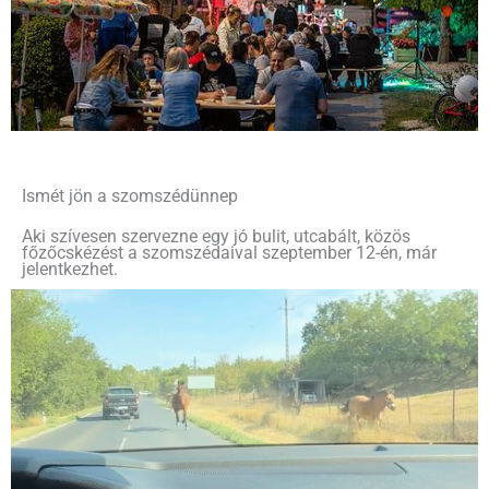
Ismét jön a szomszédünnep
Aki szívesen szervezne egy jó bulit, utcabált, közös
főzőcskézést a szomszédaival szeptember 12-én, már
jelentkezhet.