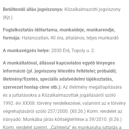
Betöltendő állás jogviszonya:
Közalkalmazotti jogviszony
(Kjt.)
Foglalkoztatás időtartama, munkaideje, munkarendje,
formája:
Határozatlan, 40 óra, általános, teljes munkaidő
A munkavégzés helye:
2030 Érd, Topoly u. 2.
A munkáltatóval, állással kapcsolatos egyéb lényeges
információ (pl. jogviszony létesítés feltételei; próbaidő;
illetmény/fizetés, speciális adatvédelmi tájékoztatás,
szervezet honlap címe stb.):
Az illetmény megállapítására
és a juttatásokra a Közalkalmazottak jogállásáról szóló
1992. évi XXXIII. törvény rendelkezései, valamint az e törvény
végrehajtásáról szóló 257/2000. (XII.26.) Korm. rendelet az
irányadó. Munkába járás költségtérítése a 39/2010. (II.26.)
Korm. rendelet szerint. „Cafeteria” és munkaruha juttatás a