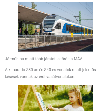
Járműhiba miatt több járatot is törölt a MÁV
A kimaradó Z30-as és S40-es vonatok miatt jelentős
késések vannak az érdi vasútvonalakon.