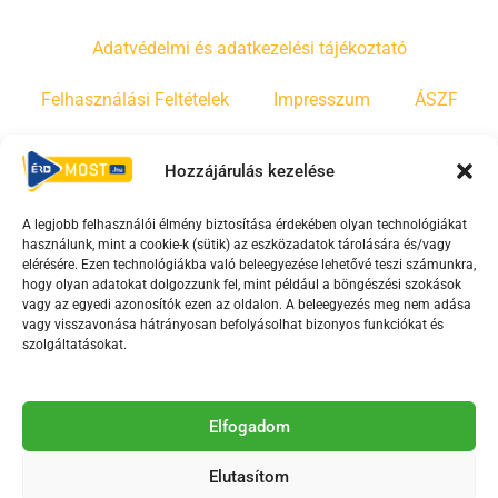
Adatvédelmi és adatkezelési tájékoztató
Felhasználási Feltételek
Impresszum
ÁSZF
Irányelvek
Moderálási szabályzat
Hozzájárulás kezelése
A legjobb felhasználói élmény biztosítása érdekében olyan technológiákat
F
Y
T
használunk, mint a cookie-k (sütik) az eszközadatok tárolására és/vagy
a
o
i
elérésére. Ezen technológiákba való beleegyezése lehetővé teszi számunkra,
c
u
k
hogy olyan adatokat dolgozzunk fel, mint például a böngészési szokások
vagy az egyedi azonosítók ezen az oldalon. A beleegyezés meg nem adása
e
t
t
vagy visszavonása hátrányosan befolyásolhat bizonyos funkciókat és
b
u
o
szolgáltatásokat.
o
b
k
o
e
Az Érd Média médiaszolgáltatási tevékenységét a
k
-
Elfogadom
Médiatanács a Magyar Média Mecenatúra program
-
s
keretében támogatja.
Elutasítom
s
q