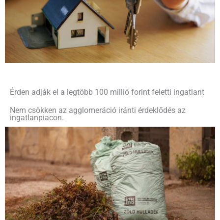
Érden adják el a legtöbb 100 millió forint feletti ingatlant
Nem csökken az agglomeráció iránti érdeklődés az
ingatlanpiacon.