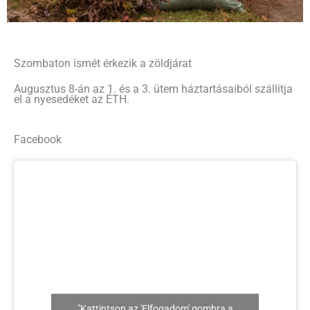
Szombaton ismét érkezik a zöldjárat
Augusztus 8-án az 1. és a 3. ütem háztartásaiból szállítja
el a nyesedéket az ÉTH.
Facebook
"Kattintson az 'Elfogadom' gombra a