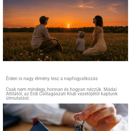
Érden is nagy élmény lesz a napfogyatkozás
Csak nem mindegy, honnan és hogyan nézzük. Mádai
Attilától, az Érdi Csillagászati Klub vezetőjétől kaptunk
útmutatást.