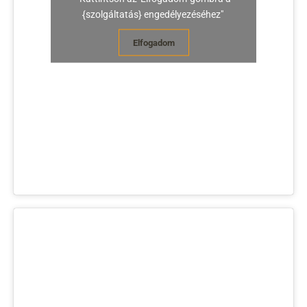
{szolgáltatás} engedélyezéséhez"
Elfogadom