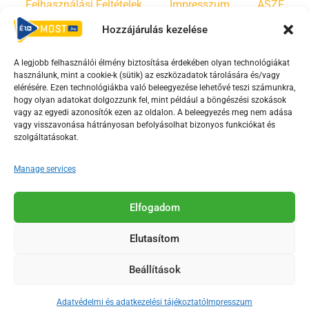
Felhasználási Feltételek
Impresszum
ÁSZF
Hozzájárulás kezelése
Irányelvek
Moderálási szabályzat
A legjobb felhasználói élmény biztosítása érdekében olyan technológiákat
használunk, mint a cookie-k (sütik) az eszközadatok tárolására és/vagy
F
Y
T
elérésére. Ezen technológiákba való beleegyezése lehetővé teszi számunkra,
a
o
i
hogy olyan adatokat dolgozzunk fel, mint például a böngészési szokások
vagy az egyedi azonosítók ezen az oldalon. A beleegyezés meg nem adása
c
u
k
vagy visszavonása hátrányosan befolyásolhat bizonyos funkciókat és
e
t
t
szolgáltatásokat.
b
u
o
o
b
k
Manage services
o
e
Az Érd Média médiaszolgáltatási tevékenységét a
k
-
Elfogadom
Médiatanács a Magyar Média Mecenatúra program
-
s
keretében támogatja.
Elutasítom
s
q
q
u
Beállítások
u
a
2018-2026. © Minden jog fenntartva, Érd Megyei Jogú Város
a
r
Polgármesteri Hivatal Média Osztálya
Adatvédelmi és adatkezelési tájékoztató
Impresszum