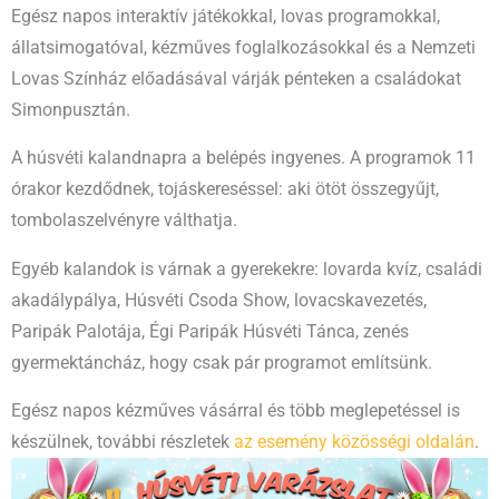
Egész napos interaktív játékokkal, lovas programokkal,
állatsimogatóval, kézműves foglalkozásokkal és a Nemzeti
Lovas Színház előadásával várják pénteken a családokat
Simonpusztán.
A húsvéti kalandnapra a belépés ingyenes. A programok 11
órakor kezdődnek, tojáskereséssel: aki ötöt összegyűjt,
tombolaszelvényre válthatja.
Egyéb kalandok is várnak a gyerekekre: lovarda kvíz, családi
akadálypálya, Húsvéti Csoda Show, lovacskavezetés,
Paripák Palotája, Égi Paripák Húsvéti Tánca, zenés
gyermektáncház, hogy csak pár programot említsünk.
Egész napos kézműves vásárral és több meglepetéssel is
készülnek, további részletek
az esemény közösségi oldalán
.