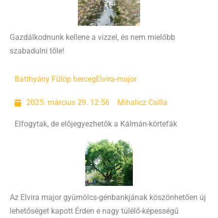
Gazdálkodnunk kellene a vízzel, és nem mielőbb
szabadulni tőle!
Batthyány Fülöp herceg
Elvira-major
2025. március 29. 12:56
Mihalicz Csilla
Elfogytak, de előjegyezhetők a Kálmán-körtefák
Az Elvira major gyümölcs-génbankjának köszönhetően új
lehetőséget kapott Érden e nagy túlélő-képességű