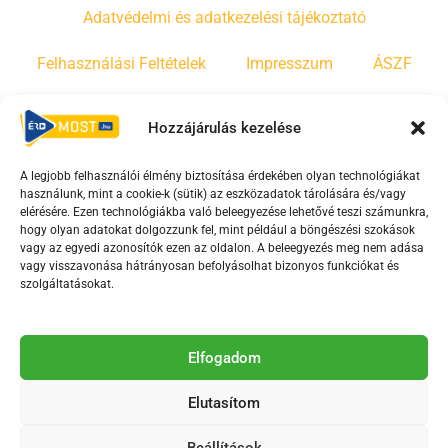
Adatvédelmi és adatkezelési tájékoztató
Felhasználási Feltételek
Impresszum
ÁSZF
Irányelvek
Moderálási szabályzat
Hozzájárulás kezelése
A legjobb felhasználói élmény biztosítása érdekében olyan technológiákat
F
Y
T
használunk, mint a cookie-k (sütik) az eszközadatok tárolására és/vagy
a
o
i
elérésére. Ezen technológiákba való beleegyezése lehetővé teszi számunkra,
c
u
k
hogy olyan adatokat dolgozzunk fel, mint például a böngészési szokások
vagy az egyedi azonosítók ezen az oldalon. A beleegyezés meg nem adása
e
t
t
vagy visszavonása hátrányosan befolyásolhat bizonyos funkciókat és
b
u
o
szolgáltatásokat.
o
b
k
o
e
Az Érd Média médiaszolgáltatási tevékenységét a
k
-
Elfogadom
Médiatanács a Magyar Média Mecenatúra program
-
s
keretében támogatja.
Elutasítom
s
q
q
u
Beállítások