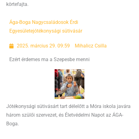
körtefajta.
Ága-Boga Nagycsaládosok Érdi
Egyesülete
jótékonysági sütivásár
2025. március 29. 09:59
Mihalicz Csilla
Ezért érdemes ma a Szepesbe menni
Jótékonysági sütivásárt tart délelőtt a Móra iskola javára
három szülői szervezet, és Életvédelmi Napot az ÁGA-
Boga.