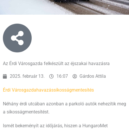
Az Érdi Városgazda felkészült az éjszakai havazásra
2025. február 13.
16:07
Gárdos Attila
Érdi Városgazda
havazás
síkosságmentesítés
Néhány érdi utcában azonban a parkoló autók nehezítik meg
a síkosságmentesítést.
Ismét bekeményít az időjárás, hiszen a HungaroMet