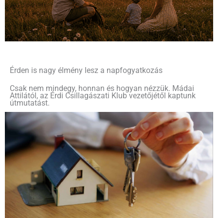
Érden is nagy élmény lesz a napfogyatkozás
Csak nem mindegy, honnan és hogyan nézzük. Mádai
Attilától, az Érdi Csillagászati Klub vezetőjétől kaptunk
útmutatást.