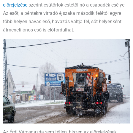
előrejelzése
szerint csütörtök estétől nő a csapadék esélye.
Az esőt, a péntekre virradó éjszaka második felétől egyre
több helyen havas eső, havazás váltja fel, sőt helyenként
átmeneti ónos eső is előfordulhat.
Az Érdi Városgazda sem tétlen, hiszen az előrejelzések