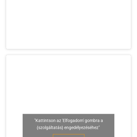
"Kattintson az 'Elfogadom' gombra a
{szolgáltatás} engedélyezéséhez"