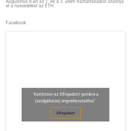
Augusztus 8-án az 1. és a 3. ütem háztartásaiból szállítja
el a nyesedéket az ÉTH.
Facebook
"Kattintson az 'Elfogadom' gombra a
{szolgáltatás} engedélyezéséhez"
Elfogadom