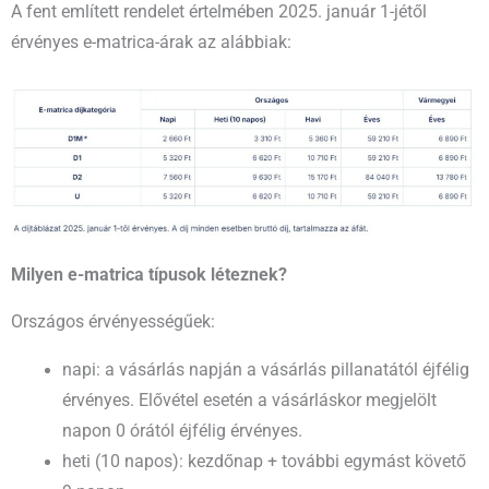
A fent említett rendelet értelmében 2025. január 1-jétől
érvényes e-matrica-árak az alábbiak:
Milyen e-matrica típusok léteznek?
Országos érvényességűek:
napi: a vásárlás napján a vásárlás pillanatától éjfélig
érvényes. Elővétel esetén a vásárláskor megjelölt
napon 0 órától éjfélig érvényes.
heti (10 napos): kezdőnap + további egymást követő