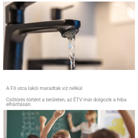
A Fő utca lakói maradtak víz nélkül
Csőtörés történt a területen, az ÉTV már dolgozik a hiba
elhárításán.