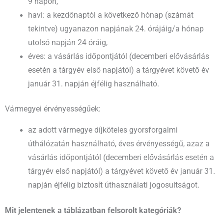
9 napon,
havi: a kezdőnaptól a következő hónap (számát
tekintve) ugyanazon napjának 24. órájáig/a hónap
utolsó napján 24 óráig,
éves: a vásárlás időpontjától (decemberi elővásárlás
esetén a tárgyév első napjától) a tárgyévet követő év
január 31. napján éjfélig használható.
Vármegyei érvényességűek:
az adott vármegye díjköteles gyorsforgalmi
úthálózatán használható, éves érvényességű, azaz a
vásárlás időpontjától (decemberi elővásárlás esetén a
tárgyév első napjától) a tárgyévet követő év január 31.
napján éjfélig biztosít úthasználati jogosultságot.
Mit jelentenek a táblázatban felsorolt kategóriák?