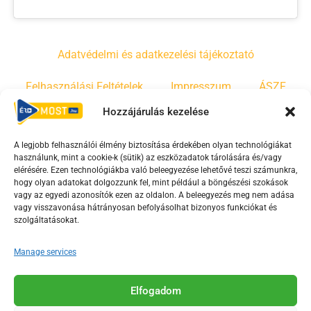
Adatvédelmi és adatkezelési tájékoztató
Felhasználási Feltételek
Impresszum
ÁSZF
Hozzájárulás kezelése
Irányelvek
Moderálási szabályzat
A legjobb felhasználói élmény biztosítása érdekében olyan technológiákat
használunk, mint a cookie-k (sütik) az eszközadatok tárolására és/vagy
F
Y
T
elérésére. Ezen technológiákba való beleegyezése lehetővé teszi számunkra,
a
o
i
hogy olyan adatokat dolgozzunk fel, mint például a böngészési szokások
vagy az egyedi azonosítók ezen az oldalon. A beleegyezés meg nem adása
c
u
k
vagy visszavonása hátrányosan befolyásolhat bizonyos funkciókat és
e
t
t
szolgáltatásokat.
b
u
o
o
b
k
Manage services
o
e
Az Érd Média médiaszolgáltatási tevékenységét a
k
-
Elfogadom
Médiatanács a Magyar Média Mecenatúra program
-
s