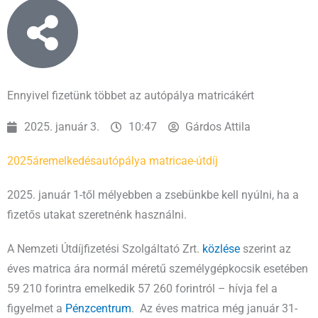
Ennyivel fizetünk többet az autópálya matricákért
2025. január 3.
10:47
Gárdos Attila
2025
áremelkedés
autópálya matrica
e-útdíj
2025. január 1-től mélyebben a zsebünkbe kell nyúlni, ha a
fizetős utakat szeretnénk használni.
A Nemzeti Útdíjfizetési Szolgáltató Zrt.
közlése
szerint az
éves matrica ára normál méretű személygépkocsik esetében
59 210 forintra emelkedik 57 260 forintról – hívja fel a
figyelmet a
Pénzcentrum
. Az éves matrica még január 31-