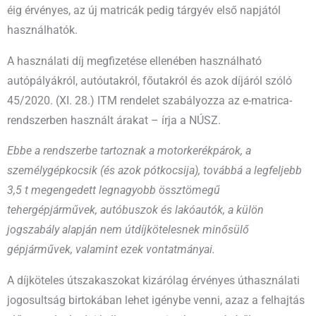
éig érvényes, az új matricák pedig tárgyév első napjától
használhatók.
A használati díj megfizetése ellenében használható
autópályákról, autóutakról, főutakról és azok díjáról szóló
45/2020. (XI. 28.) ITM rendelet szabályozza az e-matrica-
rendszerben használt árakat – írja a NÚSZ.
Ebbe a rendszerbe tartoznak a motorkerékpárok, a
személygépkocsik (és azok pótkocsija), továbbá a legfeljebb
3,5 t megengedett legnagyobb össztömegű
tehergépjárművek, autóbuszok és lakóautók, a külön
jogszabály alapján nem útdíjkötelesnek minősülő
gépjárművek, valamint ezek vontatmányai.
A díjköteles útszakaszokat kizárólag érvényes úthasználati
jogosultság birtokában lehet igénybe venni, azaz a felhajtás