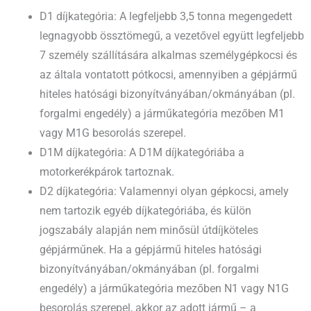
D1 díjkategória: A legfeljebb 3,5 tonna megengedett
legnagyobb össztömegű, a vezetővel együtt legfeljebb
7 személy szállítására alkalmas személygépkocsi és
az általa vontatott pótkocsi, amennyiben a gépjármű
hiteles hatósági bizonyítványában/okmányában (pl.
forgalmi engedély) a járműkategória mezőben M1
vagy M1G besorolás szerepel.
D1M díjkategória: A D1M díjkategóriába a
motorkerékpárok tartoznak.
D2 díjkategória: Valamennyi olyan gépkocsi, amely
nem tartozik egyéb díjkategóriába, és külön
jogszabály alapján nem minősül útdíjköteles
gépjárműnek. Ha a gépjármű hiteles hatósági
bizonyítványában/okmányában (pl. forgalmi
engedély) a járműkategória mezőben N1 vagy N1G
besorolás szerepel, akkor az adott jármű – a