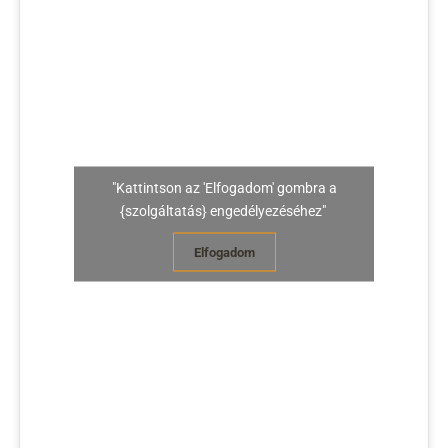
"Kattintson az 'Elfogadom' gombra a
{szolgáltatás} engedélyezéséhez"
Elfogadom