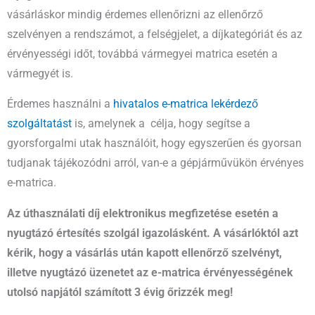
vásárláskor mindig érdemes ellenőrizni az ellenőrző
szelvényen a rendszámot, a felségjelet, a díjkategóriát és az
érvényességi időt, továbbá vármegyei matrica esetén a
vármegyét is.
Érdemes használni a
hivatalos e-matrica lekérdező
szolgáltatást
is, amelynek a célja, hogy segítse a
gyorsforgalmi utak használóit, hogy egyszerűen és gyorsan
tudjanak tájékozódni arról, van-e a gépjárművükön érvényes
e-matrica.
Az úthasználati díj elektronikus megfizetése esetén a
nyugtázó értesítés szolgál igazolásként. A vásárlóktól azt
kérik, hogy a vásárlás után kapott ellenőrző szelvényt,
illetve nyugtázó üzenetet az e-matrica érvényességének
utolsó napjától számított 3 évig őrizzék meg!