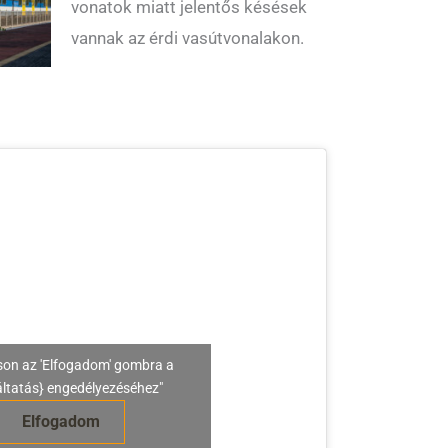
vonatok miatt jelentős késések
vannak az érdi vasútvonalakon.
son az 'Elfogadom' gombra a
áltatás} engedélyezéséhez"
Elfogadom