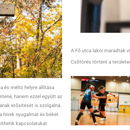
A Fő utca lakói maradtak ví
Csőtörés történt a területe
sa és méltó helyre állítása
ntené, hanem ezzel együtt az
ának erősítését is szolgálná.
l a hívek nyugalmat és békét
síthetik kapcsolatukat