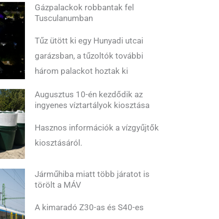
Gázpalackok robbantak fel
Tusculanumban
Tűz ütött ki egy Hunyadi utcai
garázsban, a tűzoltók további
három palackot hoztak ki
Augusztus 10-én kezdődik az
ingyenes víztartályok kiosztása
Hasznos információk a vízgyűjtők
kiosztásáról.
Járműhiba miatt több járatot is
törölt a MÁV
A kimaradó Z30-as és S40-es