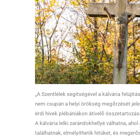
„A Szentlélek segítségével a kálvária felújítá
nem csupán a helyi örökség megőrzését jele
érdi hívek plébániákon átívelő összetartozás
A kálvária lelki zarándokhellyé válhatna, aho
találhatnak, elmélyíthetik hitüket, és megerő