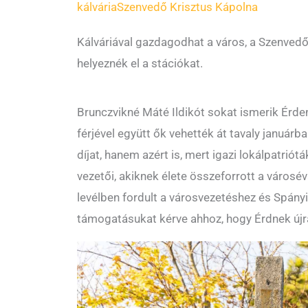
kálvária
Szenvedő Krisztus Kápolna
Kálváriával gazdagodhat a város, a Szenved
helyeznék el a stációkat.
Brunczvikné Máté Ildikót sokat ismerik Érde
férjével együtt ők vehették át tavaly januárb
díjat, hanem azért is, mert igazi lokálpatriót
vezetői, akiknek élete összeforrott a városé
levélben fordult a városvezetéshez és Spán
támogatásukat kérve ahhoz, hogy Érdnek újra