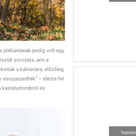
, a plébániának pedig volt egy
észült sorozata, ami a
koltak a kálváriára, előzőleg
 visszaszedték” – idézte fel
a kastélydombról és
"Kattint