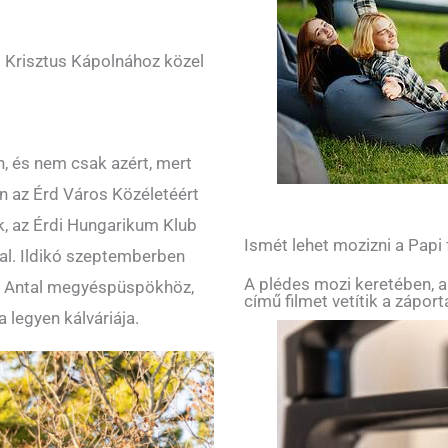
ő Krisztus Kápolnához közel
n, és nem csak azért, mert
an az Érd Város Közéletéért
ák, az Érdi Hungarikum Klub
Ismét lehet mozizni a Papi
val. Ildikó szeptemberben
A plédes mozi keretében, a
yi Antal megyéspüspökhöz,
című filmet vetítik a zápor
 legyen kálváriája.