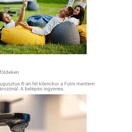
 földeken
ugusztus 8-án fél kilenckor a Futni mentem
tározónál. A belépés ingyenes.