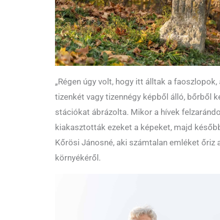
„Régen úgy volt, hogy itt álltak a faoszlopok
tizenkét vagy tizennégy képből álló, bőrből k
stációkat ábrázolta. Mikor a hívek felzarándo
kiakasztották ezeket a képeket, majd később
Kőrösi Jánosné, aki számtalan emléket őriz 
környékéről.