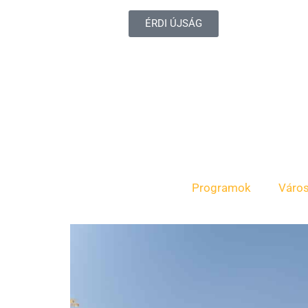
ÉRDI ÚJSÁG
Programok
Váro