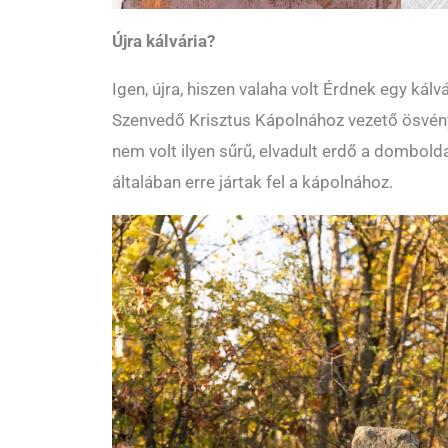
Újra kálvária?
Igen, újra, hiszen valaha volt Érdnek egy kálv
Szenvedő Krisztus Kápolnához vezető ösvé
nem volt ilyen sűrű, elvadult erdő a dombolda
általában erre jártak fel a kápolnához.