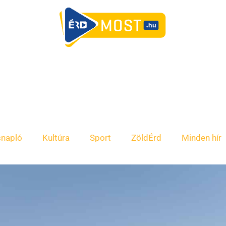
snapló
Kultúra
Sport
ZöldÉrd
Minden hír