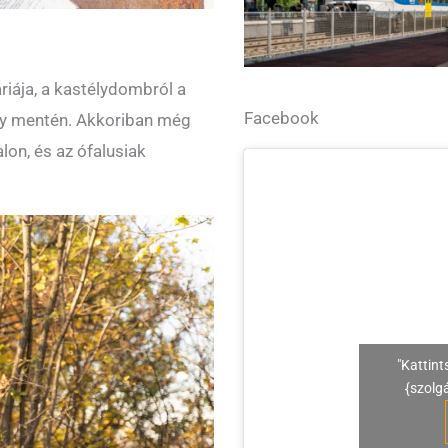
áriája, a kastélydombról a
Facebook
ny mentén. Akkoriban még
lon, és az ófalusiak
"Kattint
{szolg