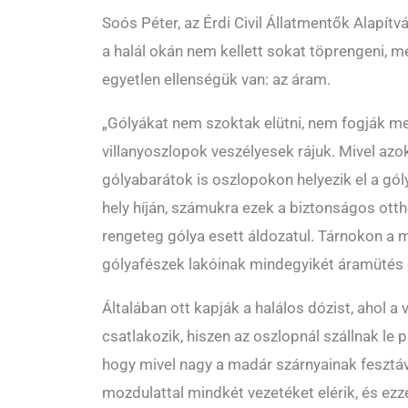
Soós Péter, az Érdi Civil Állatmentők Alapít
a halál okán nem kellett sokat töprengeni, m
egyetlen ellenségük van: az áram.
„Gólyákat nem szoktak elütni, nem fogják me
villanyoszlopok veszélyesek rájuk. Mivel azok
gólyabarátok is oszlopokon helyezik el a gó
hely híján, számukra ezek a biztonságos ottho
rengeteg gólya esett áldozatul. Tárnokon a 
gólyafészek lakóinak mindegyikét áramütés 
Általában ott kapják a halálos dózist, ahol a
csatlakozik, hiszen az oszlopnál szállnak le pih
hogy mivel nagy a madár szárnyainak fesztáv
mozdulattal mindkét vezetéket elérik, és ezze