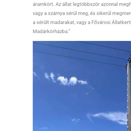
áramkört. Az állat legtöbbször azonnal megh
vagy a szárnya sérül meg, és sikerül megmen
a sérült madarakat, vagy a Fővárosi Állatkert
Madárkórházba.”