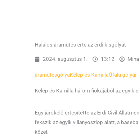
Halálos áramütés érte az érdi kisgólyát
2024. augusztus 1.
13:12
Mihal
áramütés
gólya
Kelep és Kamilla
Ófalu gólyái
Kelep és Kamilla három fiókájából az egyik e
Egy járókelő értesítette az Érdi Civil Állatme
fekszik az egyik villanyoszlop alatt, a baseba
közel.