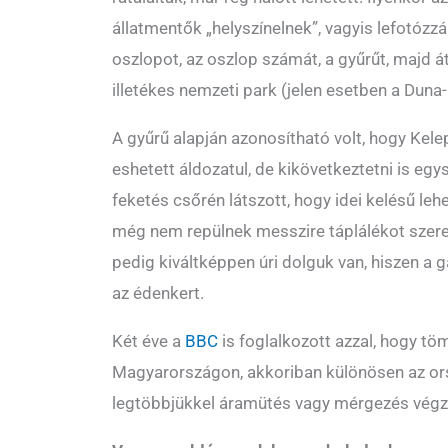
állatmentők „helyszínelnek”, vagyis lefotózzá
oszlopot, az oszlop számát, a gyűrűt, majd át
illetékes nemzeti park (jelen esetben a Duna
A gyűrű alapján azonosítható volt, hogy Kele
eshetett áldozatul, de kikövetkeztetni is egy
feketés csőrén látszott, hogy idei kelésű lehet
még nem repülnek messzire táplálékot szerez
pedig kiváltképpen úri dolguk van, hiszen 
az édenkert.
Két éve a
BBC
is foglalkozott azzal, hogy t
Magyarországon, akkoriban különösen az orsz
legtöbbjükkel áramütés vagy mérgezés végz