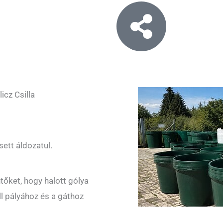
icz Csilla
sett áldozatul.
ntőket, hogy halott gólya
ll pályához és a gáthoz