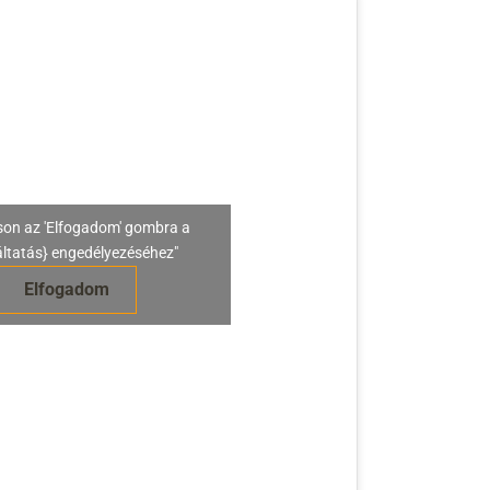
son az 'Elfogadom' gombra a
áltatás} engedélyezéséhez"
Elfogadom