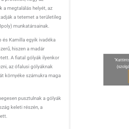
k a megtalálás helyét, az
adják a tetemet a területileg
-Ipoly) munkatársainak.
p és Kamilla egyik ivadéka
szerű, hiszen a madár
ett. A fiatal gólyák ilyenkor
"Kattint
ni, az ófalusi gólyáknak
{szolg
a gát környéke számukra maga
ömegesen pusztulnak a gólyák
ág keleti részén, a
ett.