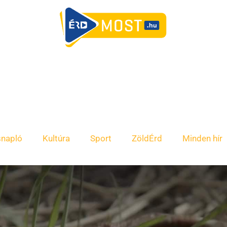
snapló
Kultúra
Sport
ZöldÉrd
Minden hír