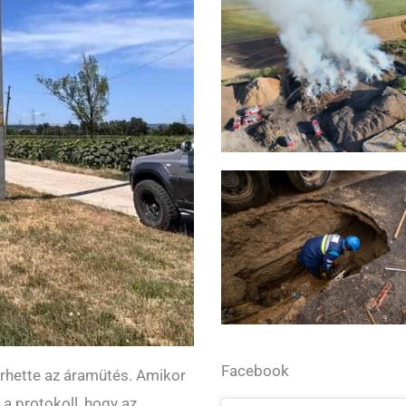
Facebook
érhette az áramütés. Amikor
z a protokoll, hogy az