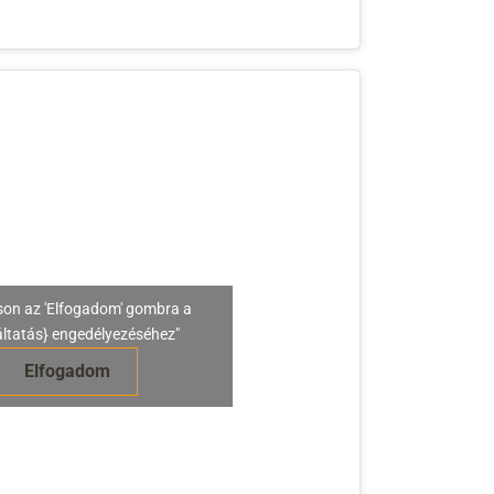
son az 'Elfogadom' gombra a
áltatás} engedélyezéséhez"
Elfogadom