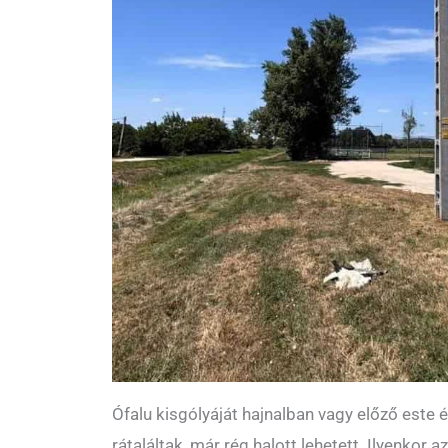
Ófalu kisgólyáját hajnalban vagy előző este 
rátaláltak, már rég halott lehetett. Ilyenkor a