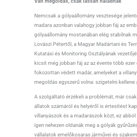
Van megoldás, csak lassan haladnak
Nemcsak a gólyaállomány vesztesége jelentő
madara azonban valahogy jobban fáj az emb
gólyaállomány mostanában elég stabilnak 
Lovászi Pétertől, a Magyar Madártani és Te
Kutatási és Monitoring Osztályának vezetőj
kicsit még jobban fáj az az évente több ezer
fokozottan védett madár, amelyeket a villany
megoldás egyszerű volna: szigetelni kellene 
A szolgáltató érzékeli a problémát, már csak a
állatok számáról és helyéről is értesítést ka
villanyászok és a madarászok közt, ez abból 
igen nehezen oldanák meg a gólyák gyűrűzés
vállalatok emelőkosaras járművei és szakemb