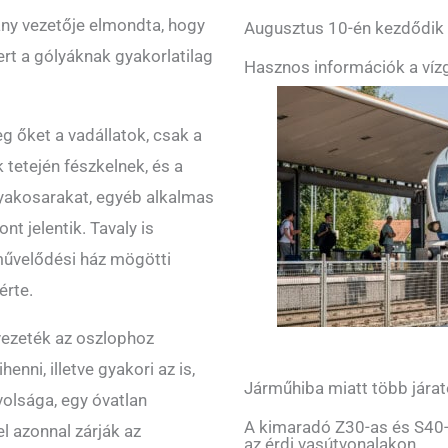
vány vezetője elmondta, hogy
Augusztus 10-én kezdődik a
ert a gólyáknak gyakorlatilag
Hasznos információk a vízg
g őket a vadállatok, csak a
 tetején fészkelnek, és a
lyakosarakat, egyéb alkalmas
nt jelentik. Tavaly is
művelődési ház mögötti
érte.
 vezeték az oszlophoz
enni, illetve gyakori az is,
Járműhiba miatt több járat
olsága, egy óvatlan
A kimaradó Z30-as és S40-
l azonnal zárják az
az érdi vasútvonalakon.