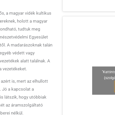
s, a magyar vidék kultikus
ereknek, holott a magyar
mondható, tudtuk meg
rmészetvédelmi Egyesület
étől. A madarászoknak talán
 egyéb védett vagy
vezetékek alatt találnak. A
a vezetékeket.
"Kattint
{szolg
zért is, mert az elhullott
p. Jó a kapcsolat a
is látszik, hogy utóbbiak
ét az áramszolgáltató
erei nélkül.