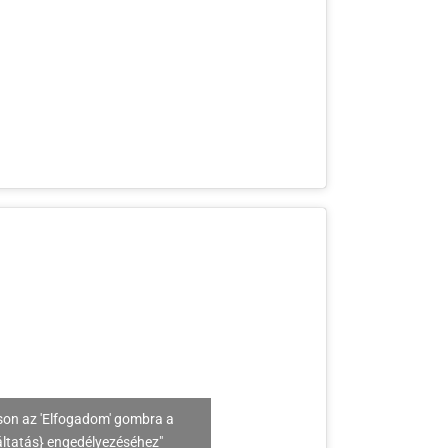
son az 'Elfogadom' gombra a
áltatás} engedélyezéséhez"