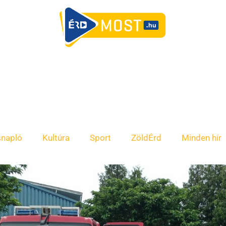
snapló
Kultúra
Sport
ZöldÉrd
Minden hír