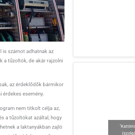
ól is számot adhatnak az
a tűzoltók, de akár rajzolni
sak, az érdeklődők bármikor
mi érdekes esemény.
gram nem titkolt célja az,
 a tűzoltókat azáltal, hogy
hetnek a laktanyákban zajló
"Kattint
{szolg