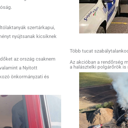
tóság.
ltólaktanyák szertárkapui,
ményt nyújtsanak kicsiknek
Több tucat szabálytalankod
klődőket az ország csaknem
Az akcióban a rendőrség me
a halásztelki polgárőrök is 
valamint a Nyitott
kozó önkormányzati és