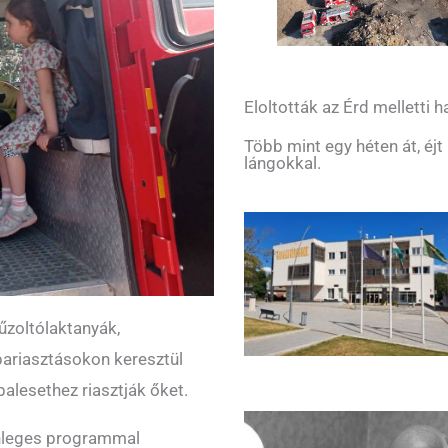
Eloltották az Érd melletti
Több mint egy héten át, éjt
lángokkal.
űzoltólaktanyák,
bariasztásokon keresztül
balesethez riasztják őket.
lönleges programmal