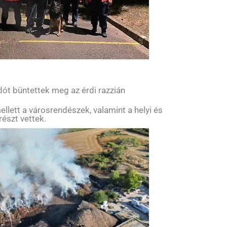
ót büntettek meg az érdi razzián
llett a városrendészek, valamint a helyi és
részt vettek.