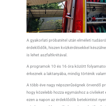
A gyakorlati próbatétel után elméleti tudásr
érdeklődők, hiszen kvízkérdésekkel készülnek 
is lehet aszfaltkrétával.
A programok 10 és 16 óra között folyamato
érkeznek a laktanyába, mindig történik vala
A több éve nagy népszerűségnek örvendő pro
hogy közelebb hozza egymáshoz a civileket és
ezen a napon az érdeklődők betekintést nyer