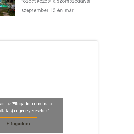
főzőcskézést a szomszédaival
szeptember 12-én, már
son az 'Elfogadom' gombra a
áltatás} engedélyezéséhez"
Elfogadom