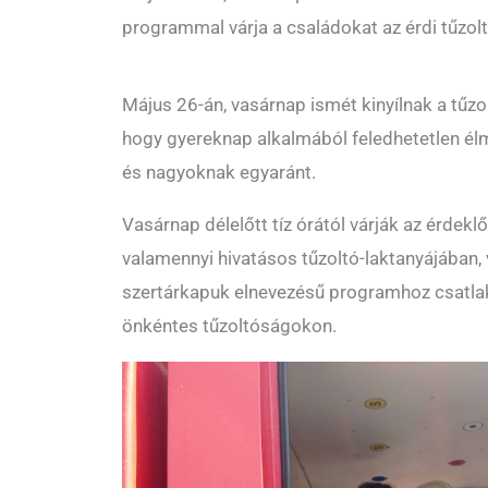
programmal várja a családokat az érdi tűzol
Május 26-án, vasárnap ismét kinyílnak a tűzo
hogy gyereknap alkalmából feledhetetlen él
és nagyoknak egyaránt.
Vasárnap délelőtt tíz órától várják az érde
valamennyi hivatásos tűzoltó-laktanyájában, 
szertárkapuk elnevezésű programhoz csatla
önkéntes tűzoltóságokon.