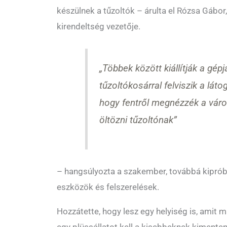
készülnek a tűzoltók – árulta el Rózsa Gábor,
kirendeltség vezetője.
„Többek között kiállítják a gép
tűzoltókosárral felviszik a lát
hogy fentről megnézzék a város
öltözni tűzoltónak”
– hangsúlyozta a szakember, továbbá kiprób
eszközök és felszerelések.
Hozzátette, hogy lesz egy helyiség is, amit 