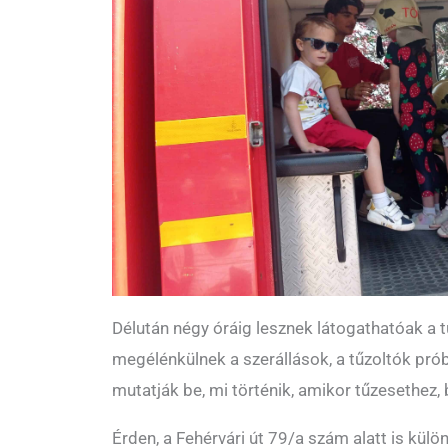
Délután négy óráig lesznek látogathatóak a t
megélénkülnek a szerállások, a tűzoltók pró
mutatják be, mi történik, amikor tűzesethez, 
Érden, a Fehérvári út 79/a szám alatt is kü