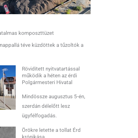
 hatalmas komposzttüzet
 nappallá téve küzdöttek a tűzoltók a
Rövidített nyitvatartással
működik a héten az érdi
Polgármesteri Hivatal
Mindössze augusztus 5-én,
szerdán délelőtt lesz
ügyfélfogadás.
Örökre letette a tollat Érd
krónikása