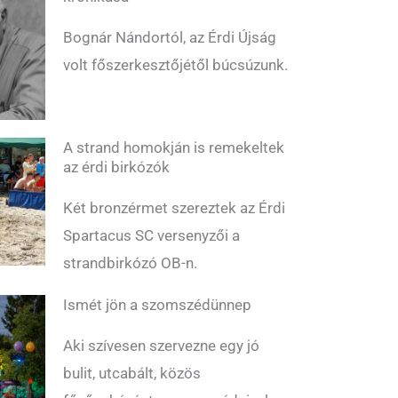
Bognár Nándortól, az Érdi Újság
volt főszerkesztőjétől búcsúzunk.
A strand homokján is remekeltek
az érdi birkózók
Két bronzérmet szereztek az Érdi
Spartacus SC versenyzői a
strandbirkózó OB-n.
Ismét jön a szomszédünnep
Aki szívesen szervezne egy jó
bulit, utcabált, közös