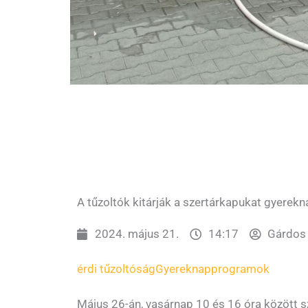
A tűzoltók kitárják a szertárkapukat gyerek
2024. május 21.
14:17
Gárdos 
érdi tűzoltóság
Gyereknap
programok
Május 26-án, vasárnap 10 és 16 óra között 