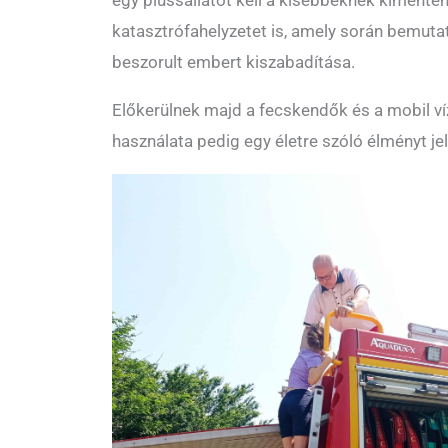
egy plüssállatot kell a kisebbeknek kimenten
katasztrófahelyzetet is, amely során bemutat
beszorult embert kiszabadítása.
Előkerülnek majd a fecskendők és a mobil ví
használata pedig egy életre szóló élményt je