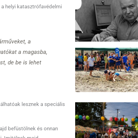
 a helyi katasztrófavédelmi
járműveket, a
ogatókat a magasba,
t, de be is lehet
álhatóak lesznek a speciális
majd befüstölnek és onnan