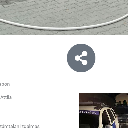
napon
Attila
számtalan izgalmas