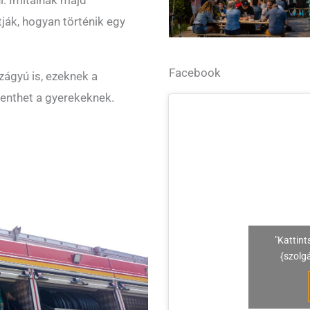
i. Imitálnak majd
ják, hogyan történik egy
Facebook
zágyú is, ezeknek a
lenthet a gyerekeknek.
"Kattint
{szolg