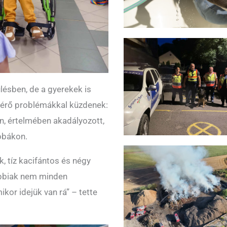
ülésben, de a gyerekek is
érő problémákkal küzdenek:
n, értelmében akadályozott,
róbákon.
, tíz kacifántos és négy
óbbiak nem minden
kor idejük van rá” – tette