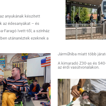
t az anyukának készített
k az édesanyákat – és
-Faragó Ivett-től, a színház
zben utánanéztek ezeknek a
Járműhiba miatt több járat
A kimaradó Z30-as és S40-
az érdi vasútvonalakon.