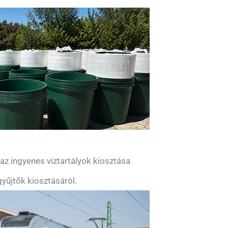
z ingyenes víztartályok kiosztása
yűjtők kiosztásáról.