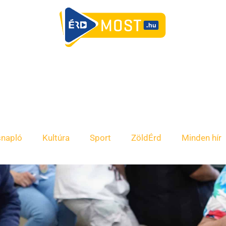
snapló
Kultúra
Sport
ZöldÉrd
Minden hír