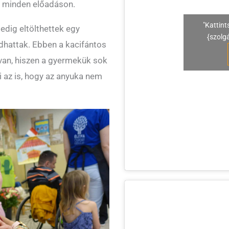
k minden előadáson.
"Kattint
edig eltölthettek egy
{szolg
ódhattak. Ebben a kacifántos
van, hiszen a gyermekük sok
i az is, hogy az anyuka nem