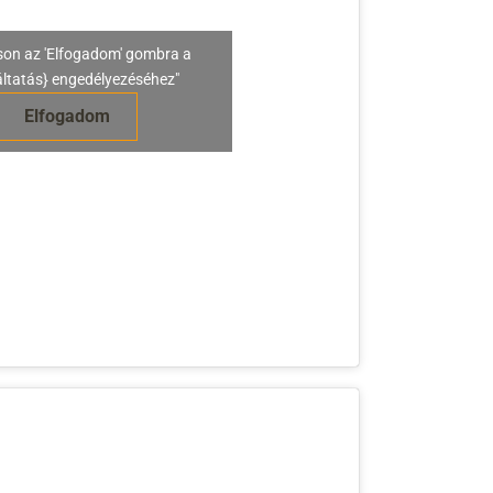
son az 'Elfogadom' gombra a
áltatás} engedélyezéséhez"
Elfogadom