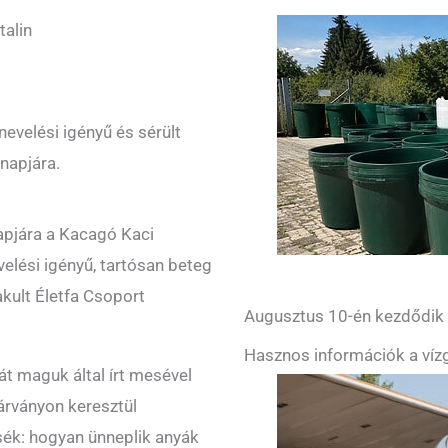
alin
evelési igényű és sérült
napjára.
apjára a Kacagó Kaci
velési igényű, tartósan beteg
kult Életfa Csoport
Augusztus 10-én kezdődik a
Hasznos információk a vízg
át maguk által írt mesével
várványon keresztül
tsék: hogyan ünneplik anyák