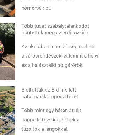
hőmérséklet.
Több tucat szabálytalankodót
büntettek meg az érdi razzián
Az akcióban a rendőrség mellett
a városrendészek, valamint a helyi
és a halásztelki polgárőrök
Eloltották az Érd melletti
hatalmas komposzttüzet
Több mint egy héten át, éjt
nappallá téve küzdöttek a
tűzoltók a lángokkal.