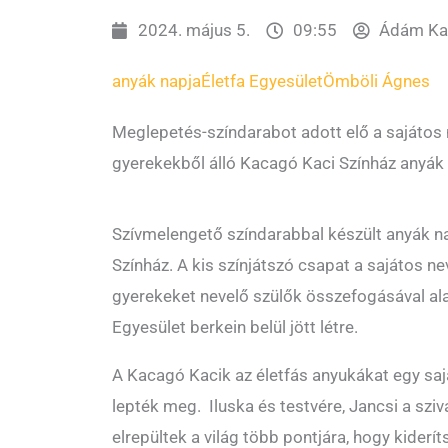
2024. május 5.
09:55
Ádám Kat
anyák napja
Életfa Egyesület
Ömböli Ágnes
Meglepetés-színdarabot adott elő a sajátos n
gyerekekből álló Kacagó Kaci Színház anyák 
Szívmelengető színdarabbal készült anyák n
Színház. A kis színjátszó csapat a sajátos ne
gyerekeket nevelő szülők összefogásával ala
Egyesület berkein belül jött létre.
A Kacagó Kacik az életfás anyukákat egy saj
lepték meg. Iluska és testvére, Jancsi a szi
elrepültek a világ több pontjára, hogy kiderí