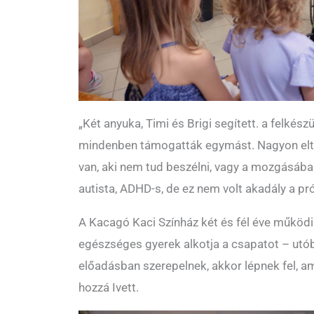
„Két anyuka, Timi és Brigi segített. a felkész
mindenben támogatták egymást. Nagyon elt
van, aki nem tud beszélni, vagy a mozgásába
autista, ADHD-s, de ez nem volt akadály a p
A Kacagó Kaci Színház két és fél éve működik
egészséges gyerek alkotja a csapatot – ut
előadásban szerepelnek, akkor lépnek fel, ami
hozzá Ivett.