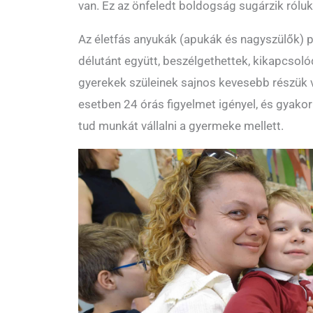
van. Ez az önfeledt boldogság sugárzik rólu
Az életfás anyukák (apukák és nagyszülők) p
délutánt együtt, beszélgethettek, kikapcsol
gyerekek szüleinek sajnos kevesebb részük 
esetben 24 órás figyelmet igényel, és gyakor
tud munkát vállalni a gyermeke mellett.