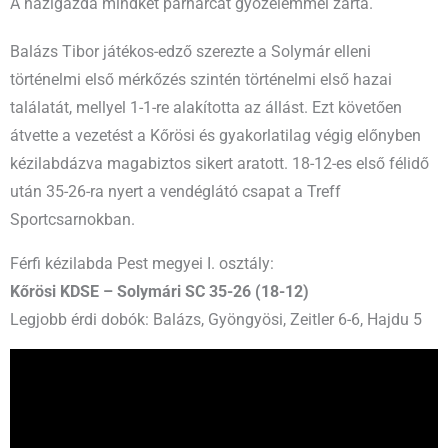
A házigazda mindkét párharcát győzelemmel zárta.
Balázs Tibor játékos-edző szerezte a Solymár elleni
történelmi első mérkőzés szintén történelmi első hazai
találatát, mellyel 1-1-re alakította az állást. Ezt követően
átvette a vezetést a Kőrösi és gyakorlatilag végig előnyben
kézilabdázva magabiztos sikert aratott. 18-12-es első félidő
után 35-26-ra nyert a vendéglátó csapat a Treff
Sportcsarnokban.
Férfi kézilabda Pest megyei I. osztály:
Kőrösi KDSE – Solymári SC 35-26 (18-12)
Legjobb érdi dobók: Balázs, Gyöngyösi, Zeitler 6-6, Hajdu 5