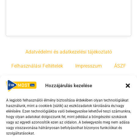
Adatvédelmi és adatkezelési tájékoztató
Felhasználási Feltételek
Impresszum
ÁSZF
Irányelvek
Moderálási szabályzat
Hozzájárulás kezelése
A legjobb felhasználói élmény biztosítása érdekében olyan technológiákat
F
Y
T
használunk, mint a cookie-k (sütik) az eszközadatok tárolására és/vagy
a
o
i
elérésére. Ezen technológiákba való beleegyezése lehetővé teszi számunkra,
c
u
k
hogy olyan adatokat dolgozzunk fel, mint például a böngészési szokások
vagy az egyedi azonosítók ezen az oldalon. A beleegyezés meg nem adása
e
t
t
vagy visszavonása hátrányosan befolyásolhat bizonyos funkciókat és
b
u
o
szolgáltatásokat.