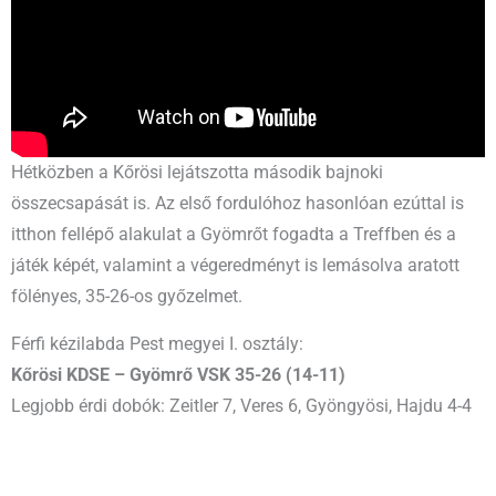
Hétközben a Kőrösi lejátszotta második bajnoki
összecsapását is. Az első fordulóhoz hasonlóan ezúttal is
itthon fellépő alakulat a Gyömrőt fogadta a Treffben és a
játék képét, valamint a végeredményt is lemásolva aratott
fölényes, 35-26-os győzelmet.
Férfi kézilabda Pest megyei I. osztály:
Kőrösi KDSE – Gyömrő VSK 35-26 (14-11)
Legjobb érdi dobók: Zeitler 7, Veres 6, Gyöngyösi, Hajdu 4-4