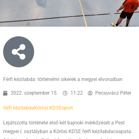
Férfi kézilabda: történelmi sikerek a megyei élvonalban
2022. szeptember 15.
11:22
Pecsuvácz Péter
férfi kézilabda
Kőrösi KDSE
sport
Lejátszotta története első két bajnoki mérkőzését a Pest
megyei I. osztályban a Kőrösi KDSE férfi kézilabdacsapata.