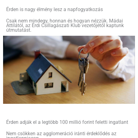
Érden is nagy élmény lesz a napfogyatkozás
Csak nem mindegy, honnan és hogyan nézzük. Mádai
Attilától, az Érdi Csillagászati Klub vezetőjétől kaptunk
útmutatást.
Érden adják el a legtöbb 100 millió forint feletti ingatlant
Nem csökken az agglomeráció iránti érdeklődés az