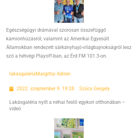
Egészségügyi drámával szorosan összefüggő
kamionhúzásról, valamint az Amerikai Egyesült
Államokban rendezett sárkányhajó-világbajnokságról lesz
szó a hétvégi Playoff-ban, az Érd FM 101.3-on.
lakásgaléria
Margittai Adrien
2022. szeptember 9. 19:28
Szűcs Gergely
Lakásgaléria nyílt a néhai festő egykori otthonában –
videó