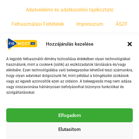
Adatvédelmi és adatkezelési tájékoztató
Felhasználási Feltételek
Impresszum
ÁSZF
Irányelvek
Moderálási szabályzat
Hozzájárulás kezelése
A legjobb felhasználói élmény biztosítása érdekében olyan technológiákat
F
Y
T
használunk, mint a cookie-k (sütik) az eszközadatok tárolására és/vagy
a
o
i
elérésére. Ezen technológiákba való beleegyezése lehetővé teszi számunkra,
c
u
k
hogy olyan adatokat dolgozzunk fel, mint például a böngészési szokások
vagy az egyedi azonosítók ezen az oldalon. A beleegyezés meg nem adása
e
t
t
vagy visszavonása hátrányosan befolyásolhat bizonyos funkciókat és
b
u
o
szolgáltatásokat.
o
b
k
o
e
Az Érd Média médiaszolgáltatási tevékenységét a
k
-
Elfogadom
Médiatanács a Magyar Média Mecenatúra program
-
s
keretében támogatja.
Elutasítom
s
q