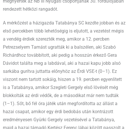
megnyerték az NB III Nyugati csoportjának 30. fordulójában
rendezett hétközi rangadót.
A mérkőzést a házigazda Tatabánya SC kezdte jobban és az
első percekben több lehetőségig is eljutott, a vezetést mégis
a vendég érdiek szerezték meg, amikor a 12. percben
Petrezselyem Tamást ugratták ki a balszélen, aki Szabó
Richárdhoz továbbított, aki pedig a hosszún érkező Gera
Dávidot találta meg a labdával, aki a hazai kapu jobb alsó
sarkába gurítva juttatta előnyhöz az Érdi VSE-t (0–1). Ez
viszont nem tartott sokáig, hiszen a 19. percben egyenlített
is a Tatabánya, amikor Szegleti Gergely első lövését még
blokkolták az érdi védők, de a másodikat már nem tudták
(1–1). Sőt, bő fél óra játék után megfordította az állást a
hazai csapat, amikor egy érdi bedobás után kontrázott
eredményesen Gyürki Gergely vezetésével a Tatabánya,
majd a hazai támadó Kertész Ferenc lábai között passzolt a