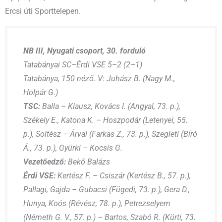
Ercsi úti Sporttelepen.
NB III, Nyugati csoport, 30. forduló
Tatabányai SC–Érdi VSE 5–2 (2–1)
Tatabánya, 150 néző. V: Juhász B. (Nagy M.,
Holpár G.)
TSC:
Balla – Klausz, Kovács I. (Angyal, 73. p.),
Székely E., Katona K. – Hoszpodár (Letenyei, 55.
p.), Soltész – Árvai (Farkas Z., 73. p.), Szegleti (Bíró
Á., 73. p.), Gyürki – Kocsis G.
Vezetőedző:
Bekő Balázs
Érdi VSE:
Kertész F. – Csiszár (Kertész B., 57. p.),
Pallagi, Gajda – Gubacsi (Fügedi, 73. p.), Gera D.,
Hunya, Koós (Révész, 78. p.), Petrezselyem
(Németh G. V., 57. p.) – Bartos, Szabó R. (Kürti, 73.