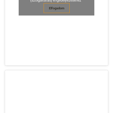
{szolgáltatás} engedélyezéséhez"
Elfogadom