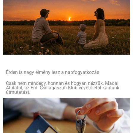
Érden is nagy élmény lesz a napfogyatkozás
Csak nem mindegy, honnan és hogyan nézzük. Mádai
Attilától, az Érdi Csillagászati Klub vezetőjétől kaptunk
útmutatást.