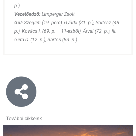
p.)
Vezetőedző:
Limperger Zsolt
Gól:
Szegleti (19. perc), Gyürki (31. p.), Soltész (48.
p.), Kovács I. (69. p. – 11-esből), Árvai (72. p.), ill.
Gera D. (12. p.), Bartos (83. p.)
További cikkeink