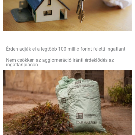
Érden adják el a legtöbb 100 millió forint feletti ingatlant
Nem csökken az agglomeráció iránti érdeklődés az
ingatlanpiacon.