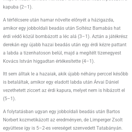
kapuba (2–1).
A térfélcsere után hamar növelte előnyét a házigazda,
amikor egy jobboldali beadás után Soltész Barnabás hat
érdi védő közül bombázott a léc alá (3–1). Aztán a játékrész
derekán egy újabb hazai beadás után egy érdi kézre pattant
a labda a tizenhatoson belül, majd a megítélt tizenegyest
Kovács István higgadtan értékesítette (4–1).
Itt sem álltak le a hazaiak, akik újabb néhány perccel később
is betaláltak, amikor egy eladott labda után Árvai Dániel
vezethetett ziccert az érdi kapura, melyet nem is hibázott el
(5–1).
A folytatásban ugyan egy jobboldali beadás után Bartos
Norbert kozmetikázott az eredményen, de Limperger Zsolt
együttese így is 5–2-es vereséget szenvedett Tatabányán.