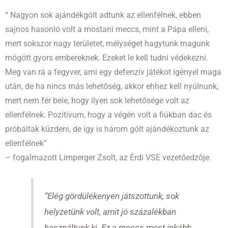
“ Nagyon sok ajándékgólt adtunk az ellenfélnek, ebben
sajnos hasonló volt a mostani meccs, mint a Pápa elleni,
mert sokszor nagy területet, mélységet hagytunk magunk
mögött gyors embereknek. Ezeket le kell tudni védekezni.
Meg van rá a fegyver, ami egy defenzív játékot igényel maga
után, de ha nincs más lehetőség, akkor ehhez kell nyúlnunk,
mert nem fér bele, hogy ilyen sok lehetősége volt az
ellenfélnek. Pozitívum, hogy a végén volt a fiúkban dac és
próbáltak küzdeni, de így is három gólt ajándékoztunk az
ellenfélnek”
– fogalmazott Limperger Zsolt, az Érdi VSE vezetőedzője.
“Elég gördülékenyen játszottunk, sok
helyzetünk volt, amit jó százalékban
használtunk ki. Ez a meccs most inkább