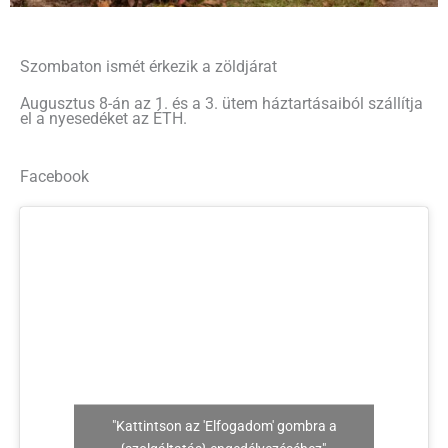
Szombaton ismét érkezik a zöldjárat
Augusztus 8-án az 1. és a 3. ütem háztartásaiból szállítja
el a nyesedéket az ÉTH.
Facebook
"Kattintson az 'Elfogadom' gombra a