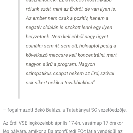
rólunk szólt, mint az Érdről, de van ilyen is.
Az ember nem csak a pozitív, hanem a
negatív oldalán is szokott lenni egy ilyen
helyzetnek. Nem kell ebből nagy ügyet
csinálni sem itt, sem ott, holnaptól pedig a
következő meccsre kell koncentrálni, mert
nagyon sűrű a program. Nagyon
szimpatikus csapat nekem az Érd, szóval
sok sikert nekik a továbbiakban”
– fogalmazott Bekő Balázs, a Tatabányai SC vezetőedzője.
Az Érdi VSE legközelebb április 17-én, vasárnap 17 órakor
lép pályára, amikor a Balatonfüredi FC-t látja vendégül az