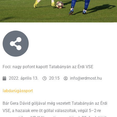
Foci: nagy pofont kapott Tatabányán az Érdi VSE
2022. április 13.
20:15
info@erdmost.hu
labdarúgás
sport
Bár Gera Dávid góljával még vezetett Tatabányán az Érdi
VSE, a hazaiak erre öt góllal válaszoltak, végül 5–2-re