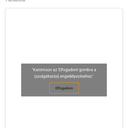
"Kattintson az 'Elfogadom' gombra a
{szolgáltatás} engedélyezéséhez"
Elfogadom