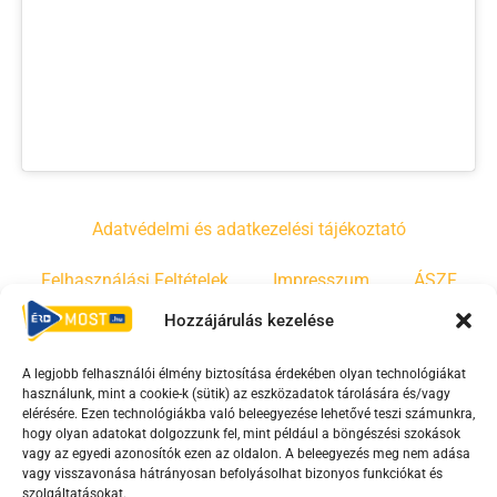
Adatvédelmi és adatkezelési tájékoztató
Felhasználási Feltételek
Impresszum
ÁSZF
Hozzájárulás kezelése
Irányelvek
Moderálási szabályzat
A legjobb felhasználói élmény biztosítása érdekében olyan technológiákat
használunk, mint a cookie-k (sütik) az eszközadatok tárolására és/vagy
F
Y
T
elérésére. Ezen technológiákba való beleegyezése lehetővé teszi számunkra,
a
o
i
hogy olyan adatokat dolgozzunk fel, mint például a böngészési szokások
vagy az egyedi azonosítók ezen az oldalon. A beleegyezés meg nem adása
c
u
k
vagy visszavonása hátrányosan befolyásolhat bizonyos funkciókat és
szolgáltatásokat.