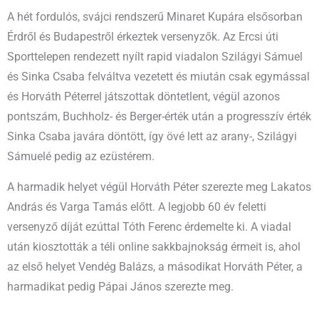
A hét fordulós, svájci rendszerű Minaret Kupára elsősorban
Érdről és Budapestről érkeztek versenyzők. Az Ercsi úti
Sporttelepen rendezett nyílt rapid viadalon Szilágyi Sámuel
és Sinka Csaba felváltva vezetett és miután csak egymással
és Horváth Péterrel játszottak döntetlent, végül azonos
pontszám, Buchholz- és Berger-érték után a progresszív érték
Sinka Csaba javára döntött, így övé lett az arany-, Szilágyi
Sámuelé pedig az ezüstérem.
A harmadik helyet végül Horváth Péter szerezte meg Lakatos
András és Varga Tamás előtt. A legjobb 60 év feletti
versenyző díját ezúttal Tóth Ferenc érdemelte ki. A viadal
után kiosztották a téli online sakkbajnokság érmeit is, ahol
az első helyet Vendég Balázs, a másodikat Horváth Péter, a
harmadikat pedig Pápai János szerezte meg.