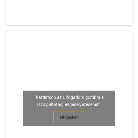
"Kattintson az 'Elfogadom' gombra a
{szolgáltatás} engedélyezéséhez"
Elfogadom