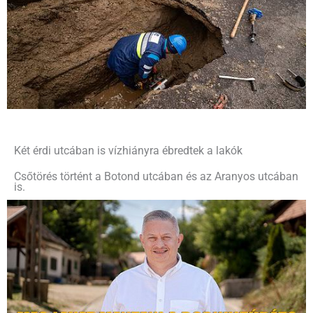
Két érdi utcában is vízhiányra ébredtek a lakók
Csőtörés történt a Botond utcában és az Aranyos utcában
is.