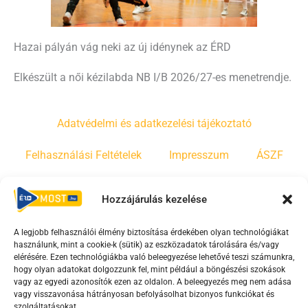
Hazai pályán vág neki az új idénynek az ÉRD
Elkészült a női kézilabda NB I/B 2026/27-es menetrendje.
Adatvédelmi és adatkezelési tájékoztató
Felhasználási Feltételek
Impresszum
ÁSZF
Irányelvek
Moderálási szabályzat
Hozzájárulás kezelése
A legjobb felhasználói élmény biztosítása érdekében olyan technológiákat
F
Y
T
használunk, mint a cookie-k (sütik) az eszközadatok tárolására és/vagy
a
o
i
elérésére. Ezen technológiákba való beleegyezése lehetővé teszi számunkra,
c
u
k
hogy olyan adatokat dolgozzunk fel, mint például a böngészési szokások
vagy az egyedi azonosítók ezen az oldalon. A beleegyezés meg nem adása
e
t
t
vagy visszavonása hátrányosan befolyásolhat bizonyos funkciókat és
b
u
o
szolgáltatásokat.