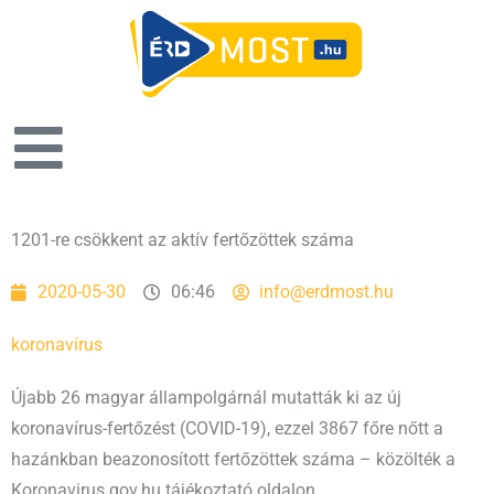
1201-re csökkent az aktív fertőzöttek száma
2020-05-30
06:46
info@erdmost.hu
koronavírus
Újabb 26 magyar állampolgárnál mutatták ki az új
koronavírus-fertőzést (COVID-19), ezzel 3867 főre nőtt a
hazánkban beazonosított fertőzöttek száma – közölték a
Koronavirus.gov.hu tájékoztató oldalon.