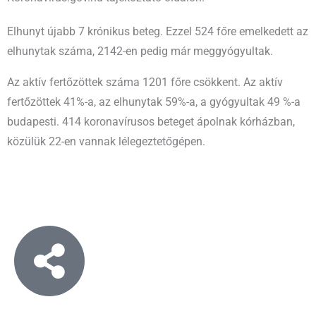
Elhunyt újabb 7 krónikus beteg. Ezzel 524 főre emelkedett az
elhunytak száma, 2142-en pedig már meggyógyultak.
Az aktív fertőzöttek száma 1201 főre csökkent. Az aktív
fertőzöttek 41%-a, az elhunytak 59%-a, a gyógyultak 49 %-a
budapesti. 414 koronavírusos beteget ápolnak kórházban,
közülük 22-en vannak lélegeztetőgépen.