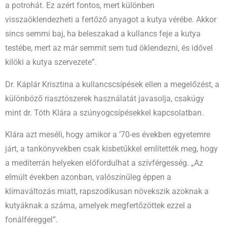
a potrohát. Ez azért fontos, mert különben
visszaöklendezheti a fertőző anyagot a kutya vérébe. Akkor
sincs semmi baj, ha beleszakad a kullancs feje a kutya
testébe, mert az már semmit sem tud öklendezni, és idővel
kilöki a kutya szervezete”.
Dr. Káplár Krisztina a kullancscsípések ellen a megelőzést, a
különböző riasztószerek használatát javasolja, csakúgy
mint dr. Tóth Klára a szúnyogcsípésekkel kapcsolatban.
Klára azt meséli, hogy amikor a ’70-es években egyetemre
járt, a tankönyvekben csak kisbetűkkel említették meg, hogy
a mediterrán helyeken előfordulhat a szívférgesség. „Az
elmúlt években azonban, valószínűleg éppen a
klímaváltozás miatt, rapszodikusan növekszik azoknak a
kutyáknak a száma, amelyek megfertőzöttek ezzel a
fonálféreggel”.