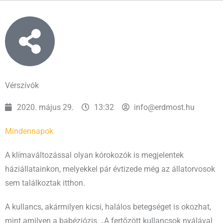
Vérszívók
2020. május 29.
13:32
info@erdmost.hu
Mindennapok
A klímaváltozással olyan kórokozók is megjelentek
háziállatainkon, melyekkel pár évtizede még az állatorvosok
sem találkoztak itthon.
A kullancs, akármilyen kicsi, halálos betegséget is okozhat,
mint amilyen a babéziózis. „A fertőzött kullancsok nyálával