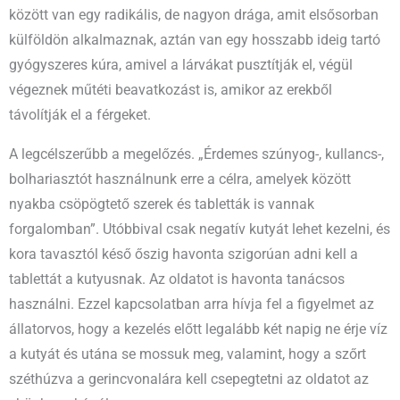
között van egy radikális, de nagyon drága, amit elsősorban
külföldön alkalmaznak, aztán van egy hosszabb ideig tartó
gyógyszeres kúra, amivel a lárvákat pusztítják el, végül
végeznek műtéti beavatkozást is, amikor az erekből
távolítják el a férgeket.
A legcélszerűbb a megelőzés. „Érdemes szúnyog-, kullancs-,
bolhariasztót használnunk erre a célra, amelyek között
nyakba csöpögtető szerek és tabletták is vannak
forgalomban”. Utóbbival csak negatív kutyát lehet kezelni, és
kora tavasztól késő őszig havonta szigorúan adni kell a
tablettát a kutyusnak. Az oldatot is havonta tanácsos
használni. Ezzel kapcsolatban arra hívja fel a figyelmet az
állatorvos, hogy a kezelés előtt legalább két napig ne érje víz
a kutyát és utána se mossuk meg, valamint, hogy a szőrt
széthúzva a gerincvonalára kell csepegtetni az oldatot az