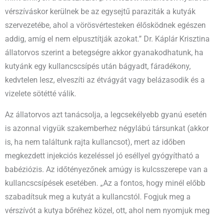
vérszíváskor kerülnek be az egysejtű paraziták a kutyák
szervezetébe, ahol a vörösvértesteken élősködnek egészen
addig, amíg el nem elpusztítják azokat.” Dr. Káplár Krisztina
állatorvos szerint a betegségre akkor gyanakodhatunk, ha
kutyánk egy kullancscsípés után bágyadt, fáradékony,
kedvtelen lesz, elveszíti az étvágyát vagy belázasodik és a
vizelete sötétté válik.
Az állatorvos azt tanácsolja, a legcsekélyebb gyanú esetén
is azonnal vigyük szakemberhez négylábú társunkat (akkor
is, ha nem találtunk rajta kullancsot), mert az időben
megkezdett injekciós kezeléssel jó eséllyel gyógyítható a
babéziózis. Az időtényezőnek amúgy is kulcsszerepe van a
kullancscsípések esetében. „Az a fontos, hogy minél előbb
szabadítsuk meg a kutyát a kullancstól. Fogjuk meg a
vérszívót a kutya bőréhez közel, ott, ahol nem nyomjuk meg