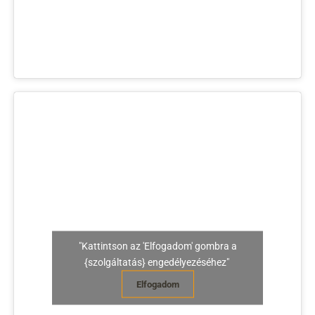
"Kattintson az 'Elfogadom' gombra a
{szolgáltatás} engedélyezéséhez"
Elfogadom