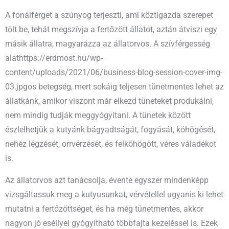
A fonálférget a szúnyog terjeszti, ami köztigazda szerepet
tölt be, tehát megszívja a fertőzött állatot, aztán átviszi egy
másik állatra, magyarázza az állatorvos. A szívférgesség
alathttps://erdmost.hu/wp-
content/uploads/2021/06/business-blog-session-cover-img-
03.jpgos betegség, mert sokáig teljesen tünetmentes lehet az
állatkánk, amikor viszont már elkezd tüneteket produkálni,
nem mindig tudják meggyógyítani. A tünetek között
észlelhetjük a kutyánk bágyadtságát, fogyását, köhögését,
nehéz légzését, orrvérzését, és felköhögött, véres váladékot
is.
Az állatorvos azt tanácsolja, évente egyszer mindenképp
vizsgáltassuk meg a kutyusunkat, vérvétellel ugyanis ki lehet
mutatni a fertőzöttséget, és ha még tünetmentes, akkor
nagyon jó eséllyel gyógyítható többfajta kezeléssel is. Ezek