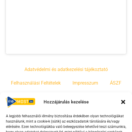
Adatvédelmi és adatkezelési tájékoztató
Felhasználási Feltételek
Impresszum
ÁSZF
Irányelvek
Moderálási szabályzat
Hozzájárulás kezelése
A legjobb felhasználói élmény biztosítása érdekében olyan technológiákat
F
Y
T
használunk, mint a cookie-k (sütik) az eszközadatok tárolására és/vagy
a
o
i
elérésére. Ezen technológiákba való beleegyezése lehetővé teszi számunkra,