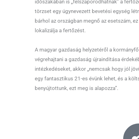
időszakában is „felszaporodhatnak” a fertőzé
törzset egy úgynevezett bevetési egység létr
bárhol az országban megnő az esetszám, ez 
lokalizálja a fertőzést.
A magyar gazdaság helyzetéről a kormányfő 
végrehajtani a gazdaság újraindítása érdeké
intézkedéseket, akkor „nemcsak hogy jól jöv
egy fantasztikus 21-es évünk lehet, és a köl
benyújtottunk, ezt meg is alapozza”.