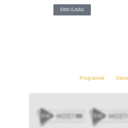
ÉRDI ÚJSÁG
Programok
Váro