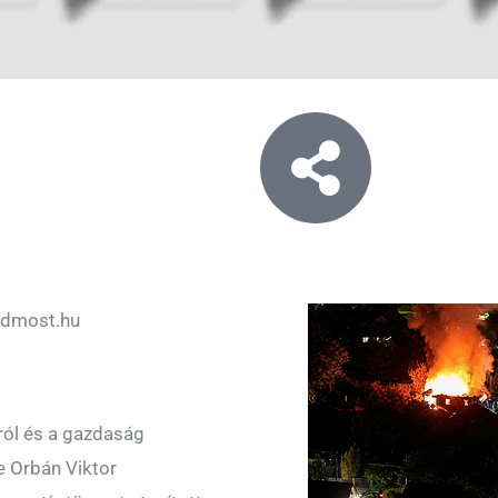
rdmost.hu
ról és a gazdaság
be Orbán Viktor