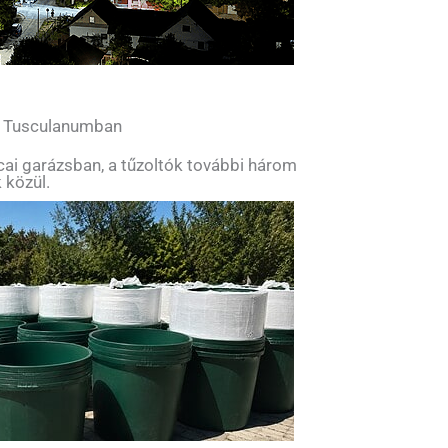
l Tusculanumban
tcai garázsban, a tűzoltók további három
 közül.