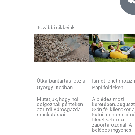
További cikkeink
Útkarbantartás lesz a
Ismét lehet mozizn
György utcában
Papi földeken
Mutatjuk, hogy hol
A plédes mozi
dolgoznak pénteken
keretében, augusz
az Érdi Városgazda
8-án fél kilenckor a
munkatársai.
Futni mentem cím
filmet vetítik a
záportározónál. A
belépés ingyenes.