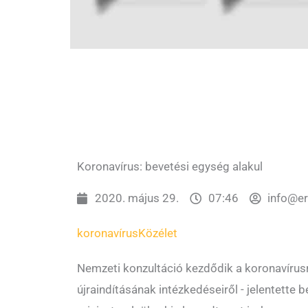
Koronavírus: bevetési egység alakul
2020. május 29.
07:46
info@e
koronavírus
Közélet
Nemzeti konzultáció kezdődik a koronavírus
újraindításának intézkedéseiről - jelentette 