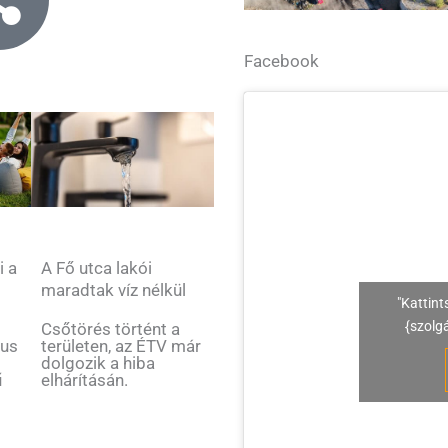
Facebook
i a
A Fő utca lakói
maradtak víz nélkül
"Kattint
{szolg
Csőtörés történt a
tus
területen, az ÉTV már
dolgozik a hiba
ű
elhárításán.