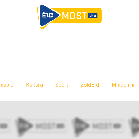
snapló
Kultúra
Sport
ZöldÉrd
Minden hír