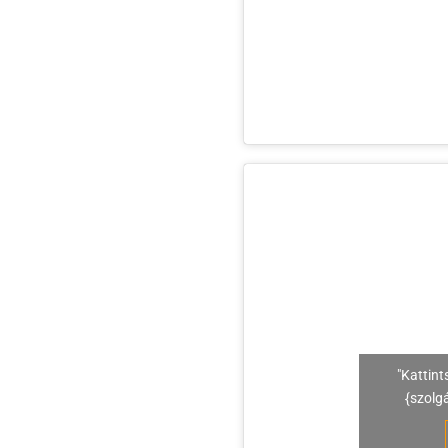
"Kattint
{szolg