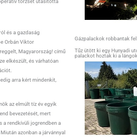
operatív törzset utasította
ról és a gazdaság
Gázpalackok robbantak fe
be Orbán Viktor
Tűz ütött ki egy Hunyadi u
 reggelt, Magyarország! című
palackot hoztak ki a lángok
e elkészült, és várhatóan
ációt.
edig arra kért mindenkit,
nök az elmúlt tíz év egyik
rend bevezetését, mert
s a rendkívüli jogrendben a
 Miután azonban a járvánnyal