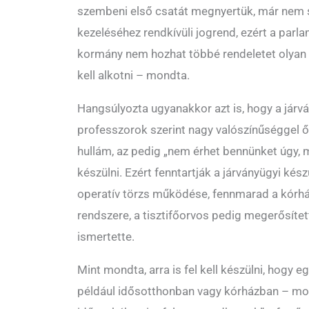
szembeni első csatát megnyertük, már nem 
kezeléséhez rendkívüli jogrend, ezért a parl
kormány nem hozhat többé rendeletet olyan
kell alkotni – mondta.
Hangsúlyozta ugyanakkor azt is, hogy a járvá
professzorok szerint nagy valószínűséggel 
hullám, az pedig „nem érhet bennünket úgy, min
készülni. Ezért fenntartják a járványügyi kész
operatív törzs működése, fennmarad a kórház
rendszere, a tisztifőorvos pedig megerősíte
ismertette.
Mint mondta, arra is fel kell készülni, hogy e
például idősotthonban vagy kórházban – mos