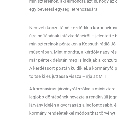
miniszterelnök, aki elmondta azt is, hogy az 
egy bevetési egység létrehozására.
Nemzeti konzultáció kezdődik a koronavírus
újraindításának intézkedéseiről – jelentette 
miniszterelnök pénteken a Kossuth rádió Jó
műsorában. Mint mondta, a kérdőív nagy rész
már péntek délután meg is indítják a konzult
A kérdéssort postán küldik el, a kormányfő p
töltse ki és juttassa vissza – írja az MTI.
A koronavírus-járványról szólva a miniszterel
legjobb döntésének nevezte a rendkívüli jog
járvány idején a gyorsaság a legfontosabb, é
kormány rendeletekkel módosíthat törvényt.