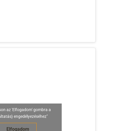
son az 'Elfogadom' gombra a
áltatás} engedélyezéséhez"
Elfogadom