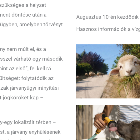
szükséges a helyzet
ament döntése után a
Augusztus 10-én kezdődik a
 ügyben, amelyben törvényt
Hasznos információk a vízg
ny nem múlt el, és a
ősszel várható egy második
t az első”, fel kell rá
ültséget: folytatódik az
ak járványügyi irányítási
tt jogköröket kap –
gy-egy lokalizált térben –
t, a járvány enyhülésének