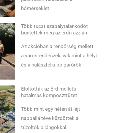
hőmérséklet.
Több tucat szabálytalankodót
büntettek meg az érdi razzián
Az akcióban a rendőrség mellett
a városrendészek, valamint a helyi
és a halásztelki polgárőrök
Eloltották az Érd melletti
hatalmas komposzttüzet
Több mint egy héten át, éjt
nappallá téve küzdöttek a
tűzoltók a lángokkal.