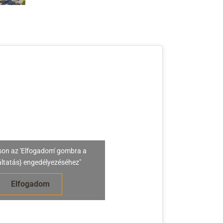
son az 'Elfogadom' gombra a
áltatás} engedélyezéséhez"
Elfogadom