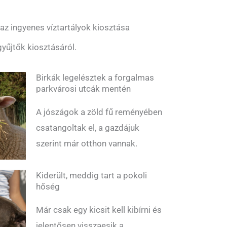
z ingyenes víztartályok kiosztása
yűjtők kiosztásáról.
Birkák legelésztek a forgalmas
parkvárosi utcák mentén
A jószágok a zöld fű reményében
csatangoltak el, a gazdájuk
szerint már otthon vannak.
Kiderült, meddig tart a pokoli
hőség
Már csak egy kicsit kell kibírni és
jelentősen visszaesik a