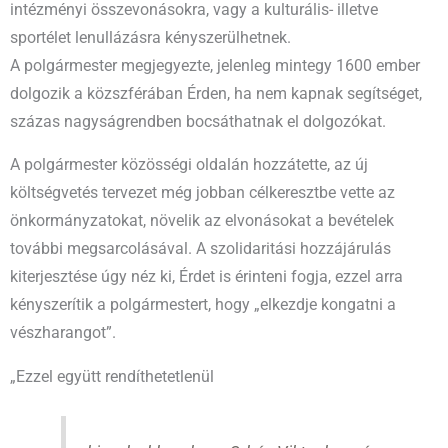
intézményi összevonásokra, vagy a kulturális- illetve
sportélet lenullázásra kényszerülhetnek.
A polgármester megjegyezte, jelenleg mintegy 1600 ember
dolgozik a közszférában Érden, ha nem kapnak segítséget,
százas nagyságrendben bocsáthatnak el dolgozókat.
A polgármester közösségi oldalán hozzátette, az új
költségvetés tervezet még jobban célkeresztbe vette az
önkormányzatokat, növelik az elvonásokat a bevételek
további megsarcolásával. A szolidaritási hozzájárulás
kiterjesztése úgy néz ki, Érdet is érinteni fogja, ezzel arra
kényszerítik a polgármestert, hogy „elkezdje kongatni a
vészharangot”.
„Ezzel együtt rendíthetetlenül