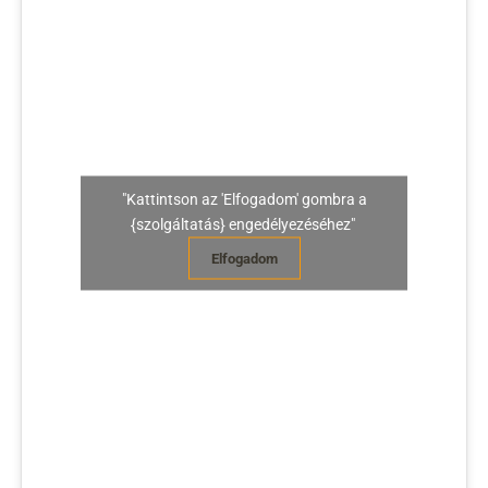
"Kattintson az 'Elfogadom' gombra a
{szolgáltatás} engedélyezéséhez"
Elfogadom