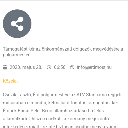
Támogatást kér az önkormányzati dolgozók megvédésére a
polgármester
2020. május 28.
06:56
info@erdmost.hu
Közélet
Csőzik László, Érd polgármestere az ATV Start című reggeli
műsorában elmondta, kétmilliárd forintos támogatást kér
Érdnek Banai Péter Benő államháztartásért felelős
államtitkártól, hiszen enélkül - a kormány megszorító
intézkedései miatt - szinte biztosan csődbe megy a város.