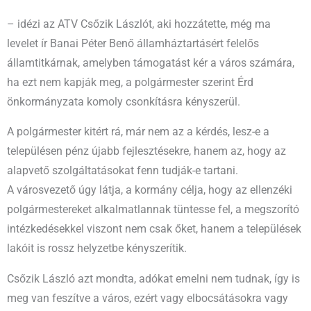
– idézi az ATV Csőzik Lászlót, aki hozzátette, még ma
levelet ír Banai Péter Benő államháztartásért felelős
államtitkárnak, amelyben támogatást kér a város számára,
ha ezt nem kapják meg, a polgármester szerint Érd
önkormányzata komoly csonkításra kényszerül.
A polgármester kitért rá, már nem az a kérdés, lesz-e a
településen pénz újabb fejlesztésekre, hanem az, hogy az
alapvető szolgáltatásokat fenn tudják-e tartani.
A városvezető úgy látja, a kormány célja, hogy az ellenzéki
polgármestereket alkalmatlannak tüntesse fel, a megszorító
intézkedésekkel viszont nem csak őket, hanem a települések
lakóit is rossz helyzetbe kényszerítik.
Csőzik László azt mondta, adókat emelni nem tudnak, így is
meg van feszítve a város, ezért vagy elbocsátásokra vagy