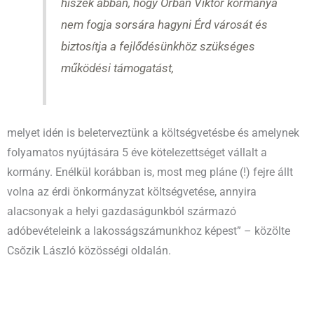
hiszek abban, hogy Orbán Viktor kormánya
nem fogja sorsára hagyni Érd városát és
biztosítja a fejlődésünkhöz szükséges
működési támogatást,
melyet idén is beleterveztünk a költségvetésbe és amelynek
folyamatos nyújtására 5 éve kötelezettséget vállalt a
kormány. Enélkül korábban is, most meg pláne (!) fejre állt
volna az érdi önkormányzat költségvetése, annyira
alacsonyak a helyi gazdaságunkból származó
adóbevételeink a lakosságszámunkhoz képest” – közölte
Csőzik László közösségi oldalán.