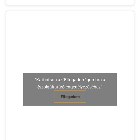
"Kattintson az 'Elfogadom' gombra a
{szolgáltatás} engedélyezéséhez"
Elfogadom