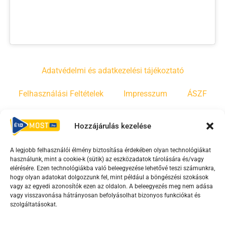
Adatvédelmi és adatkezelési tájékoztató
Felhasználási Feltételek
Impresszum
ÁSZF
Irányelvek
Moderálási szabályzat
Hozzájárulás kezelése
A legjobb felhasználói élmény biztosítása érdekében olyan technológiákat
F
Y
T
használunk, mint a cookie-k (sütik) az eszközadatok tárolására és/vagy
a
o
i
elérésére. Ezen technológiákba való beleegyezése lehetővé teszi számunkra,
c
u
k
hogy olyan adatokat dolgozzunk fel, mint például a böngészési szokások
vagy az egyedi azonosítók ezen az oldalon. A beleegyezés meg nem adása
e
t
t
vagy visszavonása hátrányosan befolyásolhat bizonyos funkciókat és
b
u
o
szolgáltatásokat.
o
b
k