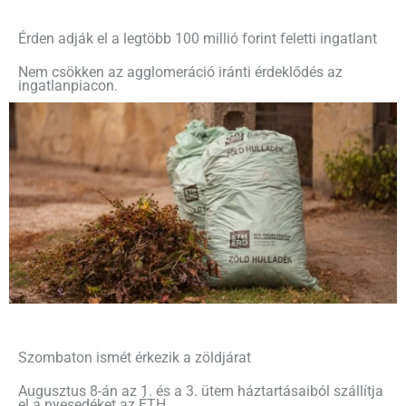
Érden adják el a legtöbb 100 millió forint feletti ingatlant
Nem csökken az agglomeráció iránti érdeklődés az
ingatlanpiacon.
Szombaton ismét érkezik a zöldjárat
Augusztus 8-án az 1. és a 3. ütem háztartásaiból szállítja
el a nyesedéket az ÉTH.