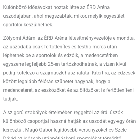
Különböző idősávokat hoztak létre az ÉRD Aréna
uszodájában, ahol megszabták, mikor, melyik egyesület
sportolói készülhetnek.
Zólyomi Ádám, az ÉRD Aréna létesítményvezetője elmondta,
az uszodába csak fertőtlenítés és testhő-mérés után
léphetnek be a sportolók és edzőik, a medencetérben
egyszerre legfeljebb 25-en tartózkodhatnak, a vízen kívül
pedig kötelező a szájmaszk használata. Kitért rá, az edzések
között legalább félórás szünetet hagynak, hogy a
medenceteret, az eszközöket és az öltözőket is fertőtleníteni
tudják.
A szigorú szabályok értelmében reggeltől az érdi úszók
különböző csoportjai használhatják az uszodát egy-egy órán
keresztül. Magó Gábor legidősebb versenyzőket és Szele
Dávid az idősebb utánpótláskorú sportolókat tömörítő