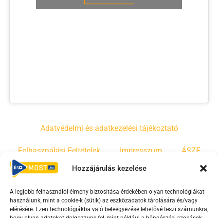
Adatvédelmi és adatkezelési tájékoztató
Felhasználási Feltételek
Impresszum
ÁSZF
Hozzájárulás kezelése
Irányelvek
Moderálási szabályzat
A legjobb felhasználói élmény biztosítása érdekében olyan technológiákat
használunk, mint a cookie-k (sütik) az eszközadatok tárolására és/vagy
F
Y
T
elérésére. Ezen technológiákba való beleegyezése lehetővé teszi számunkra,