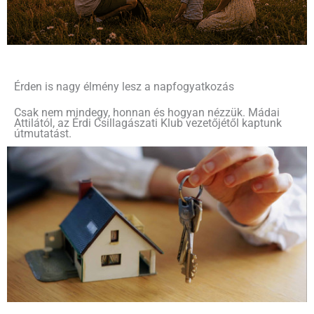
Érden is nagy élmény lesz a napfogyatkozás
Csak nem mindegy, honnan és hogyan nézzük. Mádai
Attilától, az Érdi Csillagászati Klub vezetőjétől kaptunk
útmutatást.