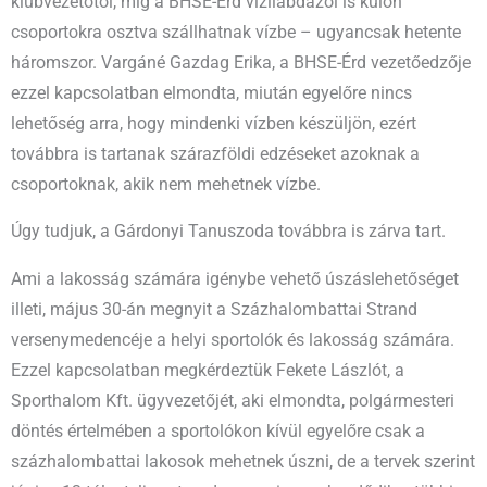
klubvezetőtől, míg a BHSE-Érd vízilabdázói is külön
csoportokra osztva szállhatnak vízbe – ugyancsak hetente
háromszor. Vargáné Gazdag Erika, a BHSE-Érd vezetőedzője
ezzel kapcsolatban elmondta, miután egyelőre nincs
lehetőség arra, hogy mindenki vízben készüljön, ezért
továbbra is tartanak szárazföldi edzéseket azoknak a
csoportoknak, akik nem mehetnek vízbe.
Úgy tudjuk, a Gárdonyi Tanuszoda továbbra is zárva tart.
Ami a lakosság számára igénybe vehető úszáslehetőséget
illeti, május 30-án megnyit a Százhalombattai Strand
versenymedencéje a helyi sportolók és lakosság számára.
Ezzel kapcsolatban megkérdeztük Fekete Lászlót, a
Sporthalom Kft. ügyvezetőjét, aki elmondta, polgármesteri
döntés értelmében a sportolókon kívül egyelőre csak a
százhalombattai lakosok mehetnek úszni, de a tervek szerint