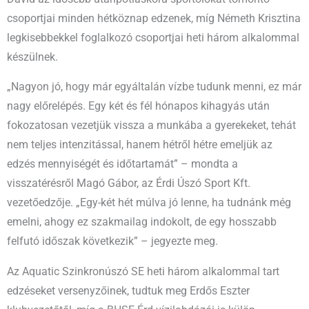
csoportjai minden hétköznap edzenek, míg Németh Krisztina
legkisebbekkel foglalkozó csoportjai heti három alkalommal
készülnek.
„Nagyon jó, hogy már egyáltalán vízbe tudunk menni, ez már
nagy előrelépés. Egy két és fél hónapos kihagyás után
fokozatosan vezetjük vissza a munkába a gyerekeket, tehát
nem teljes intenzitással, hanem hétről hétre emeljük az
edzés mennyiségét és időtartamát” – mondta a
visszatérésről Magó Gábor, az Érdi Úszó Sport Kft.
vezetőedzője. „Egy-két hét múlva jó lenne, ha tudnánk még
emelni, ahogy ez szakmailag indokolt, de egy hosszabb
felfutó időszak következik” – jegyezte meg.
Az Aquatic Szinkronúszó SE heti három alkalommal tart
edzéseket versenyzőinek, tudtuk meg Erdős Eszter