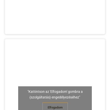
"Kattintson az 'Elfogadom' gombra a
{szolgáltatás} engedélyezéséhez"
Elfogadom