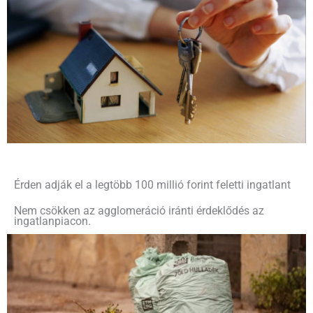
Érden adják el a legtöbb 100 millió forint feletti ingatlant
Nem csökken az agglomeráció iránti érdeklődés az
ingatlanpiacon.