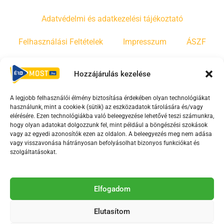
Adatvédelmi és adatkezelési tájékoztató
Felhasználási Feltételek
Impresszum
ÁSZF
Irányelvek
Moderálási szabályzat
Hozzájárulás kezelése
A legjobb felhasználói élmény biztosítása érdekében olyan technológiákat
F
Y
T
használunk, mint a cookie-k (sütik) az eszközadatok tárolására és/vagy
a
o
i
elérésére. Ezen technológiákba való beleegyezése lehetővé teszi számunkra,
c
u
k
hogy olyan adatokat dolgozzunk fel, mint például a böngészési szokások
vagy az egyedi azonosítók ezen az oldalon. A beleegyezés meg nem adása
e
t
t
vagy visszavonása hátrányosan befolyásolhat bizonyos funkciókat és
b
u
o
szolgáltatásokat.
o
b
k
o
e
Az Érd Média médiaszolgáltatási tevékenységét a
k
-
Elfogadom
Médiatanács a Magyar Média Mecenatúra program
-
s
keretében támogatja.
Elutasítom
s
q