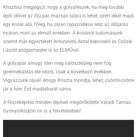
Krisztina megjegyzi, hogy a gólyafészek, ha még tovább
építi idővel az ifjú pár, mázsás súlyú is lehet, ezért elkél majd
egy kosár alá, főleg, ha olyan rapszodikus lesz az időjárás
nyáron, mint az elmúlt években. A kosárról tudomásunk
szerint már egyeztetett Antunovits Antal képviselő és Csőzik
László polgármester is az ELMŰvel.
A gólyapár amúgy idén még valószínűleg nem fog
gyermekáldás elé nézni, csak a következő években.
Vigyázzunk rájuk! Ahogy Kriszta mondja, lehet, csőrről-csőrre
jár a híre: Érd madárbarát város.
A fészeképítés minden lépését megörökítette Váradi Tamás.
Gyönyörködjön ön is a felvételeiben!