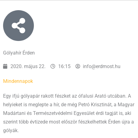
Gólyahír Érden
2020. május 22.
16:15
info@erdmost.hu
Mindennapok
Egy ifjú gólyapár rakott fészket az ófalusi Arató utcában. A
helyieket is meglepte a hír, de még Petró Krisztinát, a Magyar
Madártani és Természetvédelmi Egyesület érdi tagját is, aki
szerint több évtizede most először fészkelhettek Érden újra a
gólyák.