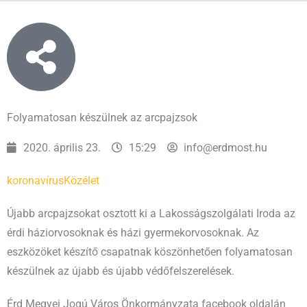
Folyamatosan készülnek az arcpajzsok
2020. április 23.
15:29
info@erdmost.hu
koronavírus
Közélet
Újabb arcpajzsokat osztott ki a Lakosságszolgálati Iroda az
érdi háziorvosoknak és házi gyermekorvosoknak. Az
eszközöket készítő csapatnak köszönhetően folyamatosan
készülnek az újabb és újabb védőfelszerelések.
Érd Megyei Jogú Város Önkormányzata facebook oldalán