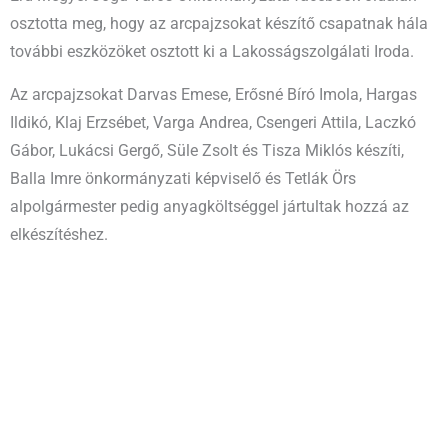
osztotta meg, hogy az arcpajzsokat készítő csapatnak hála
további eszközöket osztott ki a Lakosságszolgálati Iroda.
Az arcpajzsokat Darvas Emese, Erősné Bíró Imola, Hargas
Ildikó, Klaj Erzsébet, Varga Andrea, Csengeri Attila, Laczkó
Gábor, Lukácsi Gergő, Süle Zsolt és Tisza Miklós készíti,
Balla Imre önkormányzati képviselő és Tetlák Örs
alpolgármester pedig anyagköltséggel jártultak hozzá az
elkészítéshez.