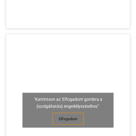
"Kattintson az 'Elfogadom' gombra a
{szolgáltatás} engedélyezéséhez"
Elfogadom