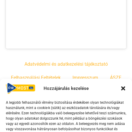
Adatvédelmi és adatkezelési tájékoztató
Felhasználási Feltételek
Impresszum
ÁSZF
Hozzájárulás kezelése
Irányelvek
Moderálási szabályzat
A legjobb felhasználói élmény biztosítása érdekében olyan technológiákat
használunk, mint a cookie-k (sütik) az eszközadatok tárolására és/vagy
F
Y
T
elérésére. Ezen technológiákba való beleegyezése lehetővé teszi számunkra,
hogy olyan adatokat dolgozzunk fel, mint például a böngészési szokások
a
o
i
vagy az egyedi azonosítók ezen az oldalon. A beleegyezés meg nem adása
c
u
k
vagy visszavonása hátrányosan befolyásolhat bizonyos funkciókat és