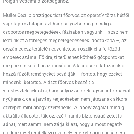
Polgári Védelmi Bizottságához.
Müller Cecília országos tisztifőorvos az operatív törzs hétfői
sajtótájékoztatóján azt hangsúlyozta: még mindig a
csoportos megbetegedések fázisában vagyunk – azaz nem
léptünk át a tömeges megbetegedésének időszakába –, az
ország egész területén egyenletesen oszlik el a fertőzött
emberek száma. Földrajzi területhez köthető gócpontokat
még nem sikerült beazonosítani. A kijárási korlátozások a
hozzá fűzött reményeket beváltják – fontos, hogy ezeket
mindenki betartsa. A tisztifőorvos beszélt a
vírustesztelésekről is, hangsúlyozva: ezek ugyan információt
nyújtanak, de a járvány terjedésében nem játszanak akkora
szerepet, mint ahogy szeretnénk. A laborvizsgálat mindig
aktuális állapotot tükröz, ezért hamis biztonságérzetet is
adhat, mert semmi nem zárja ki azt, hogy a most negatív
eredménnyel rendelkező személy egy-két napon belül nem