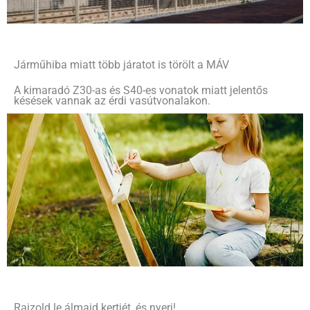
Járműhiba miatt több járatot is törölt a MÁV
A kimaradó Z30-as és S40-es vonatok miatt jelentős
késések vannak az érdi vasútvonalakon.
Rajzold le álmaid kertjét, és nyerj!