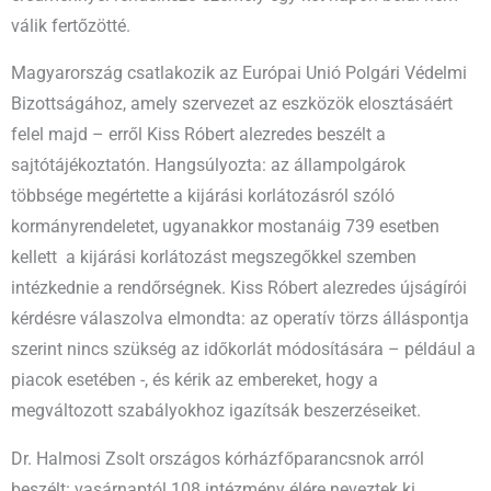
válik fertőzötté.
Magyarország csatlakozik az Európai Unió Polgári Védelmi
Bizottságához, amely szervezet az eszközök elosztásáért
felel majd – erről Kiss Róbert alezredes beszélt a
sajtótájékoztatón. Hangsúlyozta: az állampolgárok
többsége megértette a kijárási korlátozásról szóló
kormányrendeletet, ugyanakkor mostanáig 739 esetben
kellett a kijárási korlátozást megszegőkkel szemben
intézkednie a rendőrségnek. Kiss Róbert alezredes újságírói
kérdésre válaszolva elmondta: az operatív törzs álláspontja
szerint nincs szükség az időkorlát módosítására – például a
piacok esetében -, és kérik az embereket, hogy a
megváltozott szabályokhoz igazítsák beszerzéseiket.
Dr. Halmosi Zsolt országos kórházfőparancsnok arról
beszélt: vasárnaptól 108 intézmény élére neveztek ki