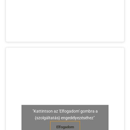
"Kattintson az 'Elfogadom' gombra a
{szolgáltatás} engedélyezéséhez"
Elfogadom