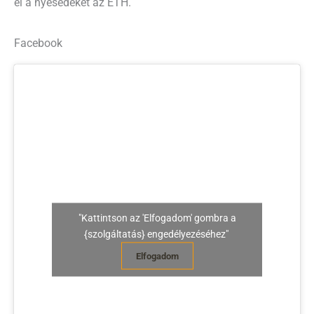
el a nyesedéket az ÉTH.
Facebook
"Kattintson az 'Elfogadom' gombra a
{szolgáltatás} engedélyezéséhez"
Elfogadom