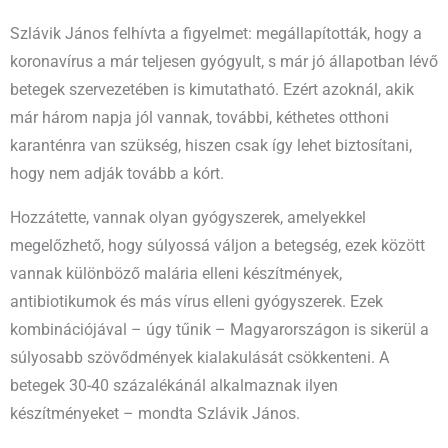
Szlávik János felhívta a figyelmet: megállapították, hogy a
koronavírus a már teljesen gyógyult, s már jó állapotban lévő
betegek szervezetében is kimutatható. Ezért azoknál, akik
már három napja jól vannak, további, kéthetes otthoni
karanténra van szükség, hiszen csak így lehet biztosítani,
hogy nem adják tovább a kórt.
Hozzátette, vannak olyan gyógyszerek, amelyekkel
megelőzhető, hogy súlyossá váljon a betegség, ezek között
vannak különböző malária elleni készítmények,
antibiotikumok és más vírus elleni gyógyszerek. Ezek
kombinációjával – úgy tűnik – Magyarországon is sikerül a
súlyosabb szövődmények kialakulását csökkenteni. A
betegek 30-40 százalékánál alkalmaznak ilyen
készítményeket – mondta Szlávik János.