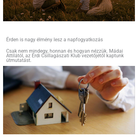
Érden is nagy élmény lesz a napfogyatkozás
Csak nem mindegy, honnan és hogyan nézzük. Mádai
Attilától, az Érdi Csillagászati Klub vezetőjétől kaptunk
útmutatást.