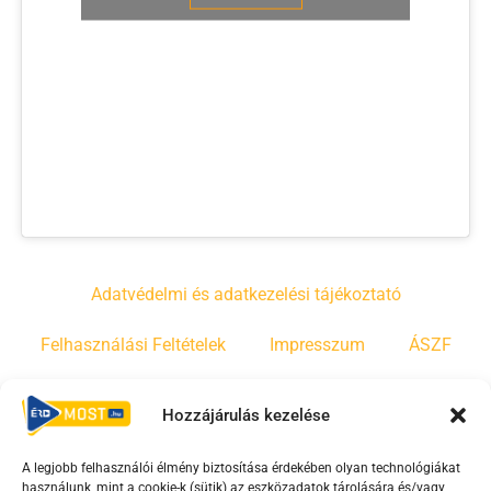
Adatvédelmi és adatkezelési tájékoztató
Felhasználási Feltételek
Impresszum
ÁSZF
Irányelvek
Moderálási szabályzat
Hozzájárulás kezelése
A legjobb felhasználói élmény biztosítása érdekében olyan technológiákat
F
Y
T
használunk, mint a cookie-k (sütik) az eszközadatok tárolására és/vagy