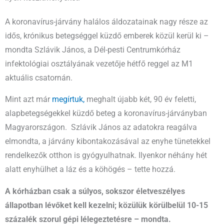
A koronavírus-járvány halálos áldozatainak nagy része az
idős, krónikus betegséggel küzdő emberek közül kerül ki –
mondta Szlávik János, a Dél-pesti Centrumkórház
infektológiai osztályának vezetője hétfő reggel az M1
aktuális csatornán.
Mint azt már
megírtuk,
meghalt újabb két, 90 év feletti,
alapbetegségekkel küzdő beteg a koronavírus-járványban
Magyarországon. Szlávik János az adatokra reagálva
elmondta, a járvány kibontakozásával az enyhe tünetekkel
rendelkezők otthon is gyógyulhatnak. Ilyenkor néhány hét
alatt enyhülhet a láz és a köhögés – tette hozzá.
A kórházban csak a súlyos, sokszor életveszélyes
állapotban lévőket kell kezelni; közülük körülbelül 10-15
százalék szorul gépi lélegeztetésre – mondta.