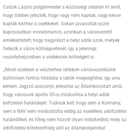
Csőzik László polgármester a közösségi oldalán írt arról,
hogy többen jelezték, hogy vagy nem kaptak, vagy késve
kapták kézhez a csekkeket. Sokan javasoltak ezzel
kapcsolatban moratóriumot, azonban a városvezető
emlékeztetett, hogy nagyrészt a helyi adók azok, melyek
fedezik a város költségvetését, így a jelenlegi
veszélyhelyzetben a védekezés költségeit is.
„Mivel ezekben a vészterhes időkben városvezetésünk
különösen fontos feladata a lakók megsegítése, így arra
kértem Jegyző asszonyt, értesítse az Államkincstárt arról,
hogy városunk április 30-ra módosítsa a helyi adók
befizetési határidejét. Tudniuk kell, hogy sem a Kormány,
sem a NAV nem módosította eddig az esedékes adófizetési
határidőket, és főleg nem hozott olyan intézkedést, mely az
adófizetési kötelezettség alól az állampolgárokat