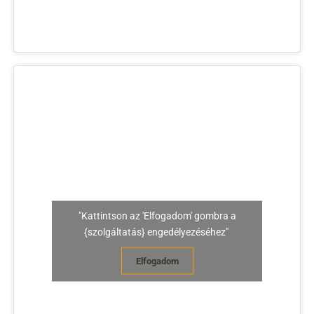
"Kattintson az 'Elfogadom' gombra a
{szolgáltatás} engedélyezéséhez"
Elfogadom