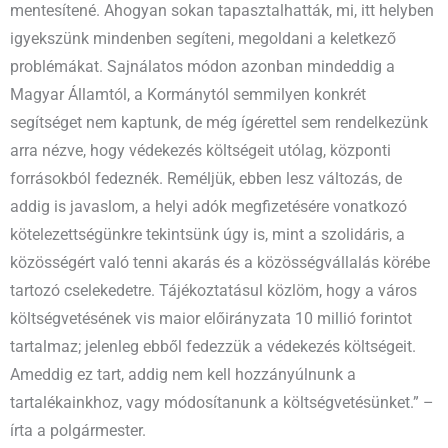
mentesítené. Ahogyan sokan tapasztalhatták, mi, itt helyben
igyekszünk mindenben segíteni, megoldani a keletkező
problémákat. Sajnálatos módon azonban mindeddig a
Magyar Államtól, a Kormánytól semmilyen konkrét
segítséget nem kaptunk, de még ígérettel sem rendelkezünk
arra nézve, hogy védekezés költségeit utólag, központi
forrásokból fedeznék. Reméljük, ebben lesz változás, de
addig is javaslom, a helyi adók megfizetésére vonatkozó
kötelezettségünkre tekintsünk úgy is, mint a szolidáris, a
közösségért való tenni akarás és a közösségvállalás körébe
tartozó cselekedetre. Tájékoztatásul közlöm, hogy a város
költségvetésének vis maior előirányzata 10 millió forintot
tartalmaz; jelenleg ebből fedezzük a védekezés költségeit.
Ameddig ez tart, addig nem kell hozzányúlnunk a
tartalékainkhoz, vagy módosítanunk a költségvetésünket.” –
írta a polgármester.