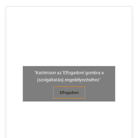
"Kattintson az 'Elfogadom' gombra a
{szolgáltatás} engedélyezéséhez"
Elfogadom