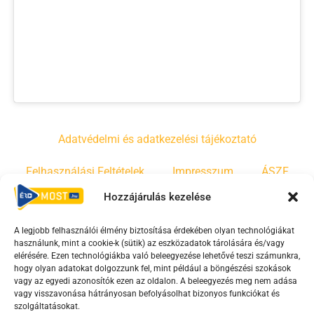
Adatvédelmi és adatkezelési tájékoztató
Felhasználási Feltételek
Impresszum
ÁSZF
Hozzájárulás kezelése
Irányelvek
Moderálási szabályzat
A legjobb felhasználói élmény biztosítása érdekében olyan technológiákat
használunk, mint a cookie-k (sütik) az eszközadatok tárolására és/vagy
F
Y
T
elérésére. Ezen technológiákba való beleegyezése lehetővé teszi számunkra,
hogy olyan adatokat dolgozzunk fel, mint például a böngészési szokások
a
o
i
vagy az egyedi azonosítók ezen az oldalon. A beleegyezés meg nem adása
c
u
k
vagy visszavonása hátrányosan befolyásolhat bizonyos funkciókat és
e
t
t
szolgáltatásokat.