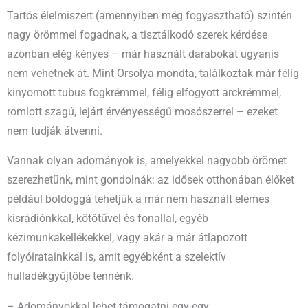
Tartós élelmiszert (amennyiben még fogyasztható) szintén
nagy örömmel fogadnak, a tisztálkodó szerek kérdése
azonban elég kényes – már használt darabokat ugyanis
nem vehetnek át. Mint Orsolya mondta, találkoztak már félig
kinyomott tubus fogkrémmel, félig elfogyott arckrémmel,
romlott szagú, lejárt érvényességű mosószerrel – ezeket
nem tudják átvenni.
Vannak olyan adományok is, amelyekkel nagyobb örömet
szerezhetünk, mint gondolnák: az idősek otthonában élőket
például boldoggá tehetjük a már nem használt elemes
kisrádiónkkal, kötőtűvel és fonallal, egyéb
kézimunkakellékekkel, vagy akár a már átlapozott
folyóiratainkkal is, amit egyébként a szelektív
hulladékgyűjtőbe tennénk.
– Adományokkal lehet támogatni egy-egy