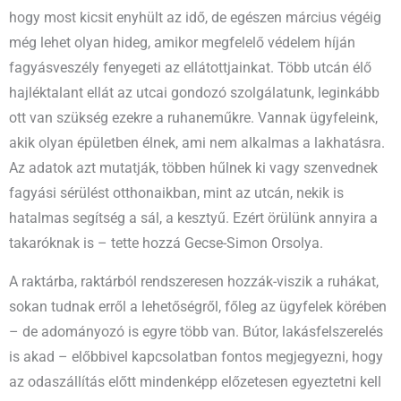
hogy most kicsit enyhült az idő, de egészen március végéig
még lehet olyan hideg, amikor megfelelő védelem híján
fagyásveszély fenyegeti az ellátottjainkat. Több utcán élő
hajléktalant ellát az utcai gondozó szolgálatunk, leginkább
ott van szükség ezekre a ruhaneműkre. Vannak ügyfeleink,
akik olyan épületben élnek, ami nem alkalmas a lakhatásra.
Az adatok azt mutatják, többen hűlnek ki vagy szenvednek
fagyási sérülést otthonaikban, mint az utcán, nekik is
hatalmas segítség a sál, a kesztyű. Ezért örülünk annyira a
takaróknak is – tette hozzá Gecse-Simon Orsolya.
A raktárba, raktárból rendszeresen hozzák-viszik a ruhákat,
sokan tudnak erről a lehetőségről, főleg az ügyfelek körében
– de adományozó is egyre több van. Bútor, lakásfelszerelés
is akad – előbbivel kapcsolatban fontos megjegyezni, hogy
az odaszállítás előtt mindenképp előzetesen egyeztetni kell