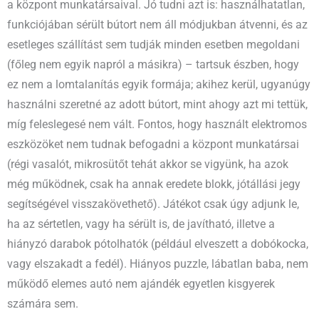
a központ munkatársaival. Jó tudni azt is: használhatatlan,
funkciójában sérült bútort nem áll módjukban átvenni, és az
esetleges szállítást sem tudják minden esetben megoldani
(főleg nem egyik napról a másikra) – tartsuk észben, hogy
ez nem a lomtalanítás egyik formája; akihez kerül, ugyanúgy
használni szeretné az adott bútort, mint ahogy azt mi tettük,
míg feleslegesé nem vált. Fontos, hogy használt elektromos
eszközöket nem tudnak befogadni a központ munkatársai
(régi vasalót, mikrosütőt tehát akkor se vigyünk, ha azok
még működnek, csak ha annak eredete blokk, jótállási jegy
segítségével visszakövethető). Játékot csak úgy adjunk le,
ha az sértetlen, vagy ha sérült is, de javítható, illetve a
hiányzó darabok pótolhatók (például elveszett a dobókocka,
vagy elszakadt a fedél). Hiányos puzzle, lábatlan baba, nem
működő elemes autó nem ajándék egyetlen kisgyerek
számára sem.