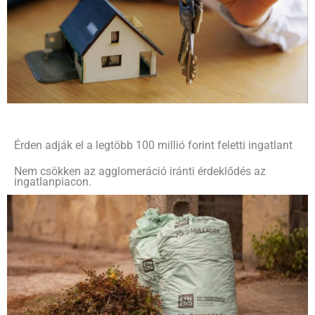
Érden adják el a legtöbb 100 millió forint feletti ingatlant
Nem csökken az agglomeráció iránti érdeklődés az
ingatlanpiacon.