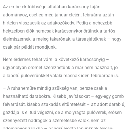
Az emberek többsége általában karácsony táján
adományoz, esetleg még január elején, februárra aztán
hirtelen visszaesik az adakozókedv. Pedig a nehezebb
helyzetben élők nemcsak karácsonykor örülnek a tartós
élelmiszernek, a meleg takarónak, a társasjátéknak – hogy
csak pár példát mondjunk.
Nem érdemes tehát várni a következő karácsonyig –
ugyanolyan örömet szerezhetünk a már nem használt, jó
állapotú pulóverünkkel valaki másnak idén februárban is.
– A ruhaneműre mindig szükség van, persze csak a
használható darabokra. Kisebb javításokat – egy-egy gomb
felvarrását, kisebb szakadás eltüntetését – az adott darab új
gazdája is el tud végezni, de a molyrágta pulóverek, erősen
szennyezett nadrágok a szemetesbe valók, nem az
adományos zsákba – hangsúlyozta lapunknak Gecse-