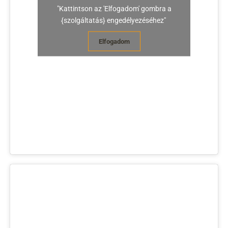
"Kattintson az 'Elfogadom' gombra a
{szolgáltatás} engedélyezéséhez"
Elfogadom