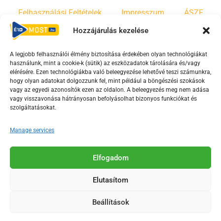
Felhasználási Feltételek
Impresszum
ÁSZF
Hozzájárulás kezelése
Irányelvek
Moderálási szabályzat
A legjobb felhasználói élmény biztosítása érdekében olyan technológiákat
használunk, mint a cookie-k (sütik) az eszközadatok tárolására és/vagy
F
Y
T
elérésére. Ezen technológiákba való beleegyezése lehetővé teszi számunkra,
a
o
i
hogy olyan adatokat dolgozzunk fel, mint például a böngészési szokások
vagy az egyedi azonosítók ezen az oldalon. A beleegyezés meg nem adása
c
u
k
vagy visszavonása hátrányosan befolyásolhat bizonyos funkciókat és
e
t
t
szolgáltatásokat.
b
u
o
o
b
k
Manage services
o
e
Az Érd Média médiaszolgáltatási tevékenységét a
k
-
Elfogadom
Médiatanács a Magyar Média Mecenatúra program
-
s
keretében támogatja.
Elutasítom
s
q
q
u
Beállítások
u
a
2018-2026. © Minden jog fenntartva, Érd Megyei Jogú Város
a
r
Polgármesteri Hivatal Média Osztálya