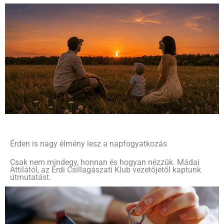
Érden is nagy élmény lesz a napfogyatkozás
Csak nem mindegy, honnan és hogyan nézzük. Mádai
Attilától, az Érdi Csillagászati Klub vezetőjétől kaptunk
útmutatást.