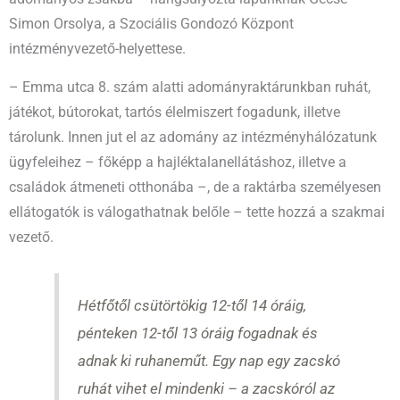
Simon Orsolya, a Szociális Gondozó Központ
intézményvezető-helyettese.
– Emma utca 8. szám alatti adományraktárunkban ruhát,
játékot, bútorokat, tartós élelmiszert fogadunk, illetve
tárolunk. Innen jut el az adomány az intézményhálózatunk
ügyfeleihez – főképp a hajléktalanellátáshoz, illetve a
családok átmeneti otthonába –, de a raktárba személyesen
ellátogatók is válogathatnak belőle – tette hozzá a szakmai
vezető.
Hétfőtől csütörtökig 12-től 14 óráig,
pénteken 12-től 13 óráig fogadnak és
adnak ki ruhaneműt. Egy nap egy zacskó
ruhát vihet el mindenki – a zacskóról az