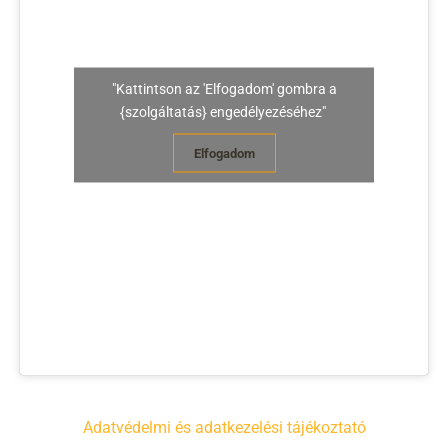
"Kattintson az 'Elfogadom' gombra a
{szolgáltatás} engedélyezéséhez"
Elfogadom
Adatvédelmi és adatkezelési tájékoztató