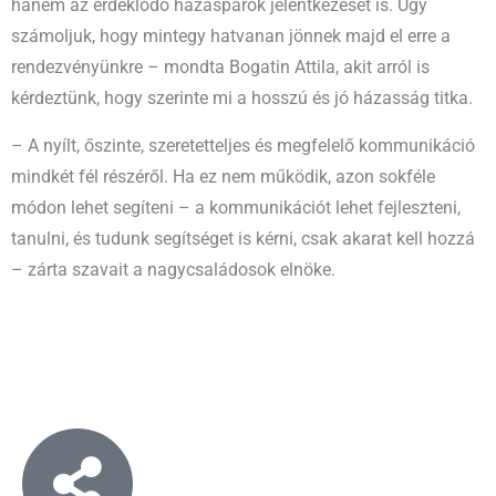
hanem az érdeklődő házaspárok jelentkezését is. Úgy
számoljuk, hogy mintegy hatvanan jönnek majd el erre a
rendezvényünkre – mondta Bogatin Attila, akit arról is
kérdeztünk, hogy szerinte mi a hosszú és jó házasság titka.
– A nyílt, őszinte, szeretetteljes és megfelelő kommunikáció
mindkét fél részéről. Ha ez nem működik, azon sokféle
módon lehet segíteni – a kommunikációt lehet fejleszteni,
tanulni, és tudunk segítséget is kérni, csak akarat kell hozzá
– zárta szavait a nagycsaládosok elnöke.