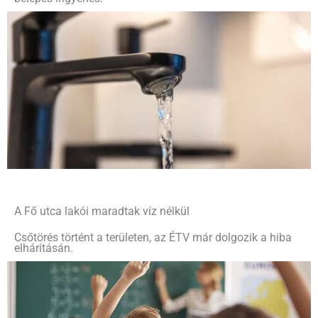
A Fő utca lakói maradtak víz nélkül
Csőtörés történt a területen, az ÉTV már dolgozik a hiba
elhárításán.