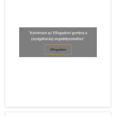
"Kattintson az 'Elfogadom' gombra a
{szolgáltatás} engedélyezéséhez"
Elfogadom