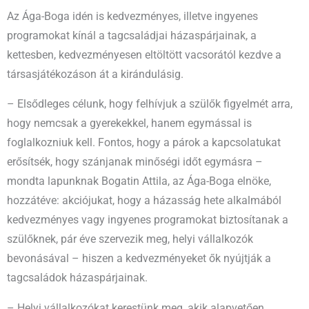
Az Ága-Boga idén is kedvezményes, illetve ingyenes
programokat kínál a tagcsaládjai házaspárjainak, a
kettesben, kedvezményesen eltöltött vacsorától kezdve a
társasjátékozáson át a kirándulásig.
– Elsődleges célunk, hogy felhívjuk a szülők figyelmét arra,
hogy nemcsak a gyerekekkel, hanem egymással is
foglalkozniuk kell. Fontos, hogy a párok a kapcsolatukat
erősítsék, hogy szánjanak minőségi időt egymásra –
mondta lapunknak Bogatin Attila, az Ága-Boga elnöke,
hozzátéve: akciójukat, hogy a házasság hete alkalmából
kedvezményes vagy ingyenes programokat biztosítanak a
szülőknek, pár éve szervezik meg, helyi vállalkozók
bevonásával – hiszen a kedvezményeket ők nyújtják a
tagcsaládok házaspárjainak.
– Helyi vállalkozókat kerestünk meg, akik alapvetően